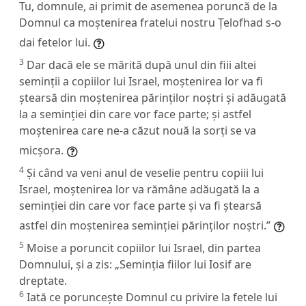
Tu, domnule, ai primit de asemenea poruncă de la
Domnul ca moștenirea fratelui nostru Țelofhad s-o
dai fetelor lui.
3
Dar dacă ele se mărită după unul din fiii altei
seminții a copiilor lui Israel, moștenirea lor va fi
ștearsă din moștenirea părinților noștri și adăugată
la a seminției din care vor face parte; și astfel
moștenirea care ne-a căzut nouă la sorți se va
micșora.
4
Și când va veni anul de veselie pentru copiii lui
Israel, moștenirea lor va rămâne adăugată la a
seminției din care vor face parte și va fi ștearsă
astfel din moștenirea seminției părinților noștri.”
5
Moise a poruncit copiilor lui Israel, din partea
Domnului, și a zis: „Seminția fiilor lui Iosif are
dreptate.
6
Iată ce poruncește Domnul cu privire la fetele lui