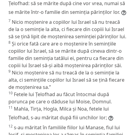
Țelofhad: să se mărite după cine vor vrea, numai să
se mărite într-o familie din seminția părinților lor.
7
Nicio moștenire a copiilor lui Israel să nu treacă
de la o seminție la alta, ci fiecare din copiii lui Israel
să se țină lipit de moștenirea seminției părinților lui.
8
Și orice fată care are o moștenire în semințiile
copiilor lui Israel, să se mărite după cineva dintr-o
familie din seminția tatălui ei, pentru ca fiecare din
copiii lui Israel să-și aibă moștenirea părinților săi.
9
Nicio moștenire să nu treacă de la o seminție la
alta, ci semințiile copiilor lui Israel să se țină fiecare
de moștenirea sa.”
10
Fetele lui Țelofhad au făcut întocmai după
porunca pe care o dăduse lui Moise, Domnul.
11
Mahla, Tirța, Hogla, Milca și Noa, fetele lui
Țelofhad, s-au măritat după fiii unchilor lor;
12
s-au măritat în familiile fiilor lui Manase, fiul lui
Iosif, și moștenirea lor a rămas în seminția familiei