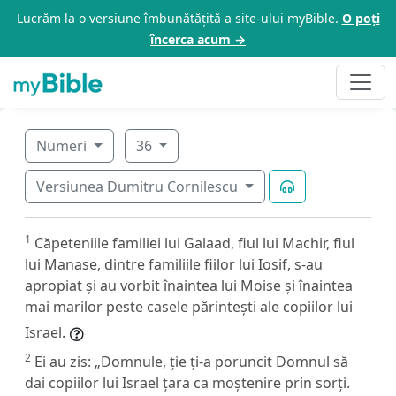
Lucrăm la o versiune îmbunătățită a site-ului myBible.
O poți
încerca acum →
Numeri
36
Versiunea Dumitru Cornilescu
1
Căpeteniile familiei lui Galaad, fiul lui Machir, fiul
lui Manase, dintre familiile fiilor lui Iosif, s-au
apropiat și au vorbit înaintea lui Moise și înaintea
mai marilor peste casele părintești ale copiilor lui
Israel.
2
Ei au zis: „Domnule, ție ți-a poruncit Domnul să
dai copiilor lui Israel țara ca moștenire prin sorți.