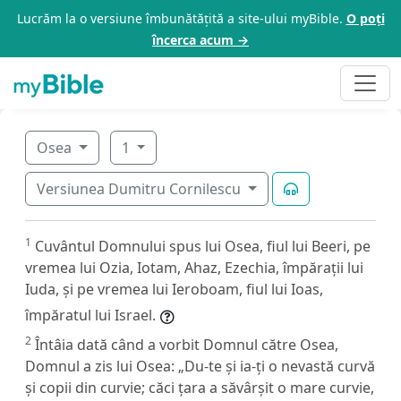
Lucrăm la o versiune îmbunătățită a site-ului myBible.
O poți
încerca acum →
Osea
1
Versiunea Dumitru Cornilescu
1
Cuvântul Domnului spus lui Osea, fiul lui Beeri, pe
vremea lui Ozia, Iotam, Ahaz, Ezechia, împărații lui
Iuda, și pe vremea lui Ieroboam, fiul lui Ioas,
împăratul lui Israel.
2
Întâia dată când a vorbit Domnul către Osea,
Domnul a zis lui Osea: „Du-te și ia-ți o nevastă curvă
și copii din curvie; căci țara a săvârșit o mare curvie,