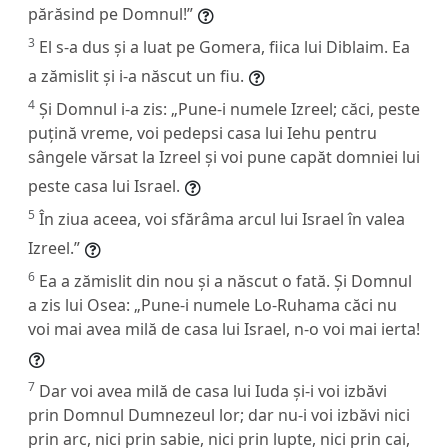
părăsind pe Domnul!”
3
El s-a dus și a luat pe Gomera, fiica lui Diblaim. Ea
a zămislit și i-a născut un fiu.
4
Și Domnul i-a zis: „Pune-i numele Izreel; căci, peste
puțină vreme, voi pedepsi casa lui Iehu pentru
sângele vărsat la Izreel și voi pune capăt domniei lui
peste casa lui Israel.
5
În ziua aceea, voi sfărâma arcul lui Israel în valea
Izreel.”
6
Ea a zămislit din nou și a născut o fată. Și Domnul
a zis lui Osea: „Pune-i numele Lo-Ruhama căci nu
voi mai avea milă de casa lui Israel, n-o voi mai ierta!
7
Dar voi avea milă de casa lui Iuda și-i voi izbăvi
prin Domnul Dumnezeul lor; dar nu-i voi izbăvi nici
prin arc, nici prin sabie, nici prin lupte, nici prin cai,