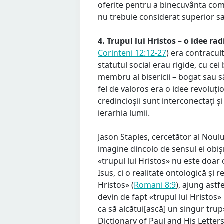
oferite pentru a binecuvânta comu
nu trebuie considerat superior sa
4. Trupul lui Hristos – o idee ra
Corinteni 12:12-27
) era contracul
statutul social erau rigide, cu cei 
membru al bisericii – bogat sau să
fel de valoros era o idee revoluțio
credincioșii sunt interconectați ș
ierarhia lumii.
Jason Staples, cercetător al Noul
imagine dincolo de sensul ei obiș
«trupul lui Hristos» nu este doar 
Isus, ci o realitate ontologică și 
Hristos» (
Romani 8:9
), ajung astf
devin de fapt «trupul lui Hristos»
ca să alcătui[ască] un singur trup
Dictionary of Paul and His Letters,