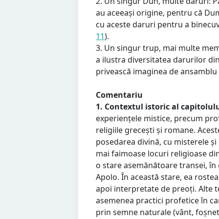
2. Un singur Duh, multe daruri: Pa
au aceeași origine, pentru că Dum
cu aceste daruri pentru a binecuv
11
).
3. Un singur trup, mai multe mem
a ilustra diversitatea darurilor di
privească imaginea de ansamblu 
Comentariu
1. Contextul istoric al capitolul
experiențele mistice, precum profe
religiile grecești și romane. Ace
posedarea divină, cu misterele și 
mai faimoase locuri religioase din
o stare asemănătoare transei, în
Apolo. În această stare, ea rostea
apoi interpretate de preoți. Alt
asemenea practici profetice în c
prin semne naturale (vânt, foșnetu