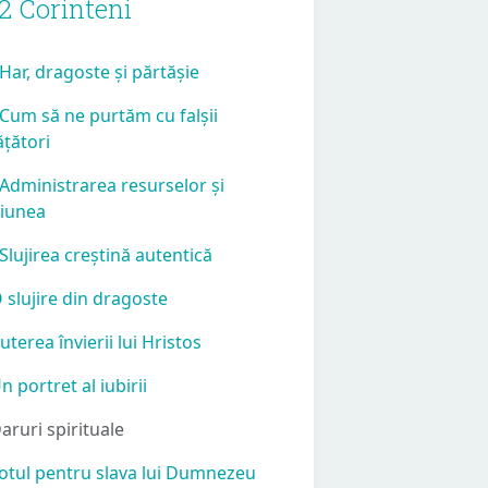
 2 Corinteni
 Har, dragoste și părtășie
 Cum să ne purtăm cu falșii
ățători
 Administrarea resurselor și
iunea
 Slujirea creștină autentică
O slujire din dragoste
Puterea învierii lui Hristos
Un portret al iubirii
Daruri spirituale
Totul pentru slava lui Dumnezeu