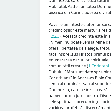
Dumnezeu, care lucrează totul în t
Fiul, Tatăl. Astfel, unitatea Dum
biserica din Corint, adesea diviza
Pavel le amintește cititorilor săi
credincioșilor este mărturisirea 
12:2,3
). Această credință este în
„Nimeni nu poate veni la Mine dacă
oferă libertatea de a alege, trebu
face înspre Isus Hristos primul pa
enumerarea darurilor spirituale, p
comunității creștine (
1 Corinteni 
Duhului Sfânt sunt date spre binele
Corinthians” în Andrews Bible Com
semn al dominării sau al superiorit
Dumnezeu, care ne înzestrează cu 
oamenilor din jurul nostru. Divers
cele spirituale, precum înțelepci
vorbirea profetică, discernământul 