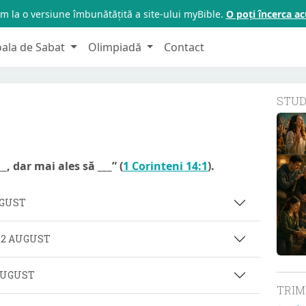
m la o versiune îmbunătățită a site-ului myBible.
O poți încerca 
oala de Sabat
Olimpiadă
Contact
STU
, dar mai ales să ___” (
1 Corinteni 14:1
).
UGUST
 2 AUGUST
 AUGUST
TRI