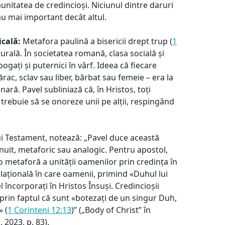
nitatea de credincioși. Niciunul dintre daruri
u mai important decât altul.
dicală:
Metafora paulină a bisericii drept trup (
1
turală. În societatea romană, clasa socială și
bogați și puternici în vârf. Ideea că fiecare
rac, sclav sau liber, bărbat sau femeie – era la
nară. Pavel subliniază că, în Hristos, toți
i trebuie să se onoreze unii pe alții, respingând
ui Testament, notează: „Pavel duce această
nuit, metaforic sau analogic. Pentru apostol,
o metaforă a unității oamenilor prin credința în
relațională în care oamenii, primind «Duhul lui
el încorporați în Hristos Însuși. Credincioșii
 prin faptul că sunt «botezați de un singur Duh,
» (
1 Corinteni 12:13
)” („Body of Christ” în
 2023, p. 83).