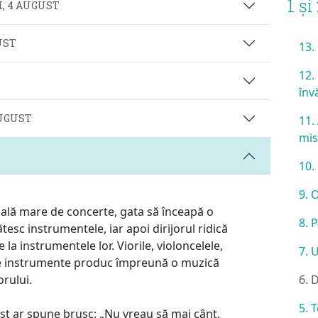
1 și
, 4 AUGUST
UST
13.
12.
înv
AUGUST
11.
mis
10.
9. 
sală mare de concerte, gata să înceapă o
8. 
tesc instrumentele, iar apoi dirijorul ridică
la instrumentele lor. Viorile, violoncelele,
7. 
alte instrumente produc împreună o muzică
orului.
6. 
5. 
st ar spune brusc: „Nu vreau să mai cânt,