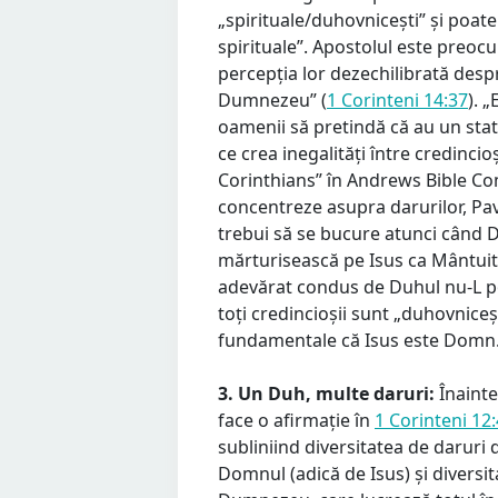
„spirituale/duhovnicești” și poate
spirituale”. Apostolul este preocu
percepția lor dezechilibrată despr
Dumnezeu” (
1 Corinteni 14:37
). 
oamenii să pretindă că au un statu
ce crea inegalități între credincio
Corinthians” în Andrews Bible Com
concentreze asupra darurilor, Pave
trebui să se bucure atunci când 
mărturisească pe Isus ca Mântuit
adevărat condus de Duhul nu-L p
toți credincioșii sunt „duhovnicești
fundamentale că Isus este Domn
3. Un Duh, multe daruri:
Înainte 
face o afirmație în
1 Corinteni 12:
subliniind diversitatea de daruri 
Domnul (adică de Isus) și diversit