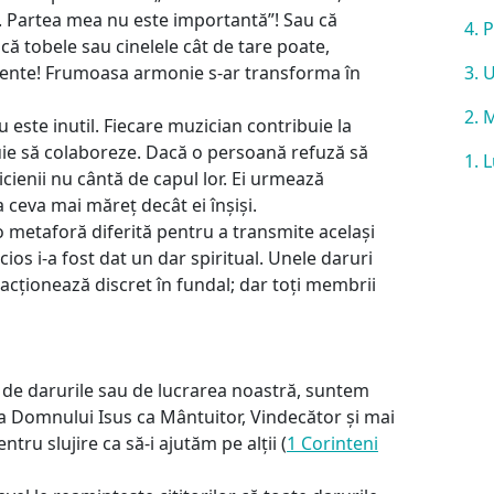
. Partea mea nu este importantă”! Sau că
4. 
că tobele sau cinelele cât de tare poate,
mente! Frumoasa armonie s-ar transforma în
3. 
2. 
 este inutil. Fiecare muzician contribuie la
ie să colaboreze. Dacă o persoană refuză să
1. 
cienii nu cântă de capul lor. Ei urmează
ea ceva mai măreț decât ei înșiși.
 metaforă diferită pentru a trans­mite același
ncios i-a fost dat un dar spiritual. Unele daruri
e acționează discret în fundal; dar toți membrii
t de darurile sau de lucrarea noastră, suntem
 Domnului Isus ca Mântuitor, Vindecător și mai
tru slujire ca să-i ajutăm pe alții (
1 Corinteni