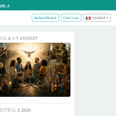
acum →
Autentificare
Cont nou
română
DIUL
6
,
1-7 AUGUST
MESTRUL
3
,
2026