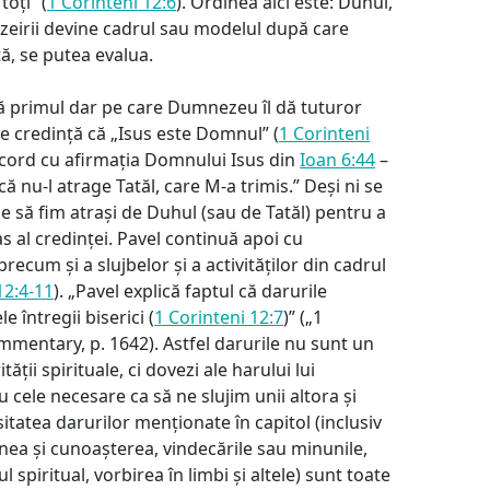
oți” (
1 Corinteni 12:6
). Ordinea aici este: Duhul,
nezeirii devine cadrul sau modelul după care
tă, se putea evalua.
 că primul dar pe care Dumnezeu îl dă tuturor
de credință că „Isus este Domnul” (
1 Corinteni
 acord cu afirmația Domnului Isus din
Ioan 6:44
–
 nu-l atrage Tatăl, care M-a trimis.” Deși ni se
ie să fim atrași de Duhul (sau de Tatăl) pentru a
s al credinței. Pavel continuă apoi cu
recum și a slujbelor și a activităților din cadrul
12:4-11
). „Pavel explică faptul că darurile
 întregii biserici (
1 Corinteni 12:7
)” („1
mentary, p. 1642). Astfel darurile nu sunt un
ății spirituale, ci dovezi ale harului lui
cele necesare ca să ne slujim unii altora și
itatea darurilor menționate în capitol (inclusiv
unea și cunoașterea, vindecările sau minunile,
spiritual, vorbirea în limbi și altele) sunt toate