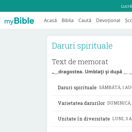
Lucră
Acasă
Biblia
Caută
Devoțional
Șc
Daruri spirituale
Text de memorat
„__dragostea. Umblaţi şi după __ ___
Daruri spirituale
SÂMBĂTĂ, 1 A
Varietatea darurilor
DUMINICĂ,
Unitate în diversitate
LUNI, 3