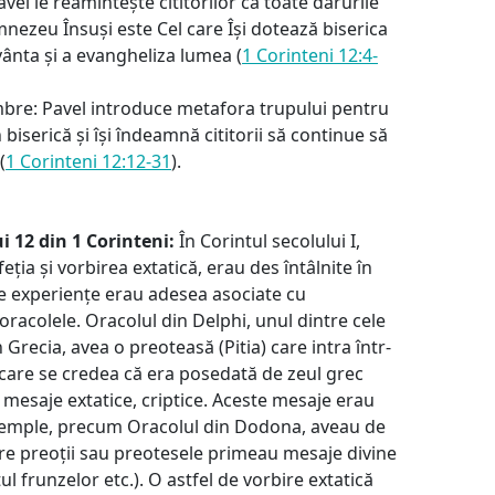
vel le reamintește cititorilor că toate darurile
nezeu Însuși este Cel care Își dotează biserica
ânta și a evangheliza lumea (
1 Corinteni 12:4-
bre: Pavel introduce metafora trupului pentru
n biserică și își îndeamnă cititorii să continue să
(
1 Corinteni 12:12-31
).
ui 12 din 1 Corinteni:
În Corintul secolului I,
ția și vorbirea extatică, erau des întâlnite în
ste experiențe erau adesea asociate cu
oracolele. Oracolul din Delphi, unul dintre cele
 Grecia, avea o preoteasă (Pitia) care intra într-
 care se credea că era posedată de zeul grec
 mesaje extatice, criptice. Aceste mesaje erau
e temple, precum Oracolul din Dodona, aveau de
are preoții sau preotesele primeau mesaje divine
l frunzelor etc.). O astfel de vorbire extatică