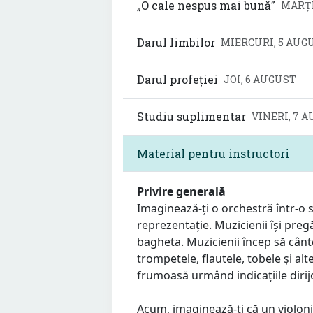
„O cale nespus mai bună”
MARȚI
Darul limbilor
MIERCURI, 5 AUG
Darul profeției
JOI, 6 AUGUST
Studiu suplimentar
VINERI, 7 
Material pentru instructori
Privire generală
Imaginează-ți o orchestră într-o 
reprezentație. Muzicienii își pregă
bagheta. Muzicienii încep să cânte 
trompetele, flautele, tobele și 
frumoasă urmând indicațiile dirij
Acum, imaginează-ți că un violoni