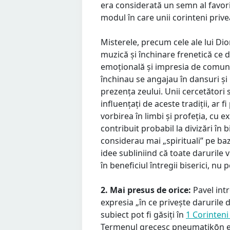
era considerată un semn al favorii 
modul în care unii corinteni prive
Misterele, precum cele ale lui Dioni
muzică și închinare frenetică ce 
emoțională și impresia de comunica
închinau se angajau în dansuri și 
prezența zeului. Unii cercetători 
influențați de aceste tradiții, ar 
vorbirea în limbi și profeția, cu e
contribuit probabil la divizări în 
considerau mai „spirituali” pe ba
idee subliniind că toate darurile v
în beneficiul întregii biserici, nu 
2. Mai presus de orice:
Pavel int
expresia „în ce privește darurile d
subiect pot fi găsiți în
1 Corinteni 
Termenul grecesc pneumatikōn est