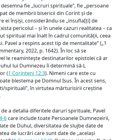
 desemna fie „lucruri spirituale”, fie „persoane
pat de membrii bisericii din Corint și de
e ei înșiși, considerându-se „insufla[ți] de
„Exista pericolul – și în unele cazuri realitatea – ca
t spiritual mai înalt în cadrul comunității, ceea
și. Pavel a respins acest tip de mentalitate” („1
mentary, 2022, p. 1642). În loc să se
l le reamintește destinatarilor epistolei că ar
Duhul lui Dumnezeu îi determină să-L
or (
1 Corinteni 12:3
). Nimeni care este cu
oate blestema pe Domnul Isus. În acest sens,
/spirituali”, în virtutea mărturisirii creștine
.
de a detalia diferitele daruri spirituale, Pavel
4-6
care include toate Persoanele Dumnezeirii,
date de Duhul, diversitatea de slujbe date de
atea de lucrări care sunt date de „același