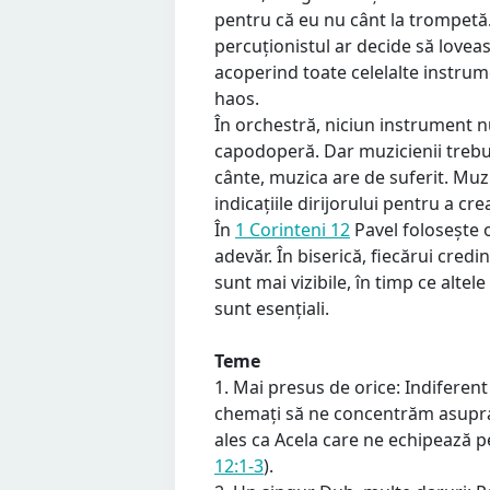
pentru că eu nu cânt la trompetă
percuționistul ar decide să loveas
acoperind toate celelalte instru
haos.
În orchestră, niciun instrument nu
capodoperă. Dar muzicienii trebu
cânte, muzica are de suferit. Muzi
indicațiile dirijorului pentru a cr
În
1 Corinteni 12
Pavel folosește o
adevăr. În biserică, fiecărui credi
sunt mai vizibile, în timp ce altel
sunt esențiali.
Teme
1. Mai presus de orice: Indiferen
chemați să ne concentrăm asupra
ales ca Acela care ne echipează pen
12:1-3
).