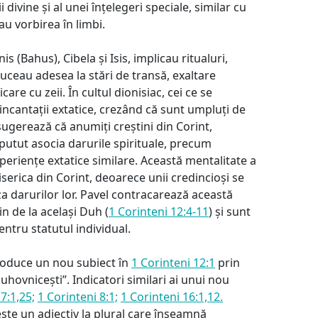
divine și al unei înțelegeri speciale, similar cu
au vorbirea în limbi.
s (Bahus), Cibela și Isis, implicau ritualuri,
duceau adesea la stări de transă, exaltare
re cu zeii. În cultul dionisiac, cei ce se
incantații extatice, crezând că sunt umpluți de
sugerează că anumiți creștini din Corint,
fi putut asocia darurile spirituale, precum
xpe­riențe extatice similare. Această mentalitate a
biserica din Corint, deoarece unii credincioși se
za darurilor lor. Pavel contracarează această
in de la același Duh (
1 Corinteni 12:4-11
) și sunt
pentru statutul individual.
roduce un nou subiect în
1 Corinteni 12:1
prin
uhovnicești”. Indicatori similari ai unui nou
7:1,25;
1 Corinteni 8:1;
1 Corinteni 16:1,12.
e un adjectiv la plural care înseamnă