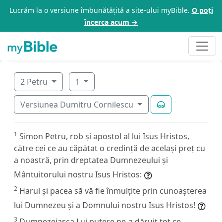
Lucrăm la o versiune îmbunătățită a site-ului myBible.
O poți
încerca acum →
2 Petru
1
Versiunea Dumitru Cornilescu
1
Simon Petru, rob și apostol al lui Isus Hristos,
către cei ce au căpătat o credință de același preț cu
a noastră, prin dreptatea Dumnezeului și
Mântuitorului nostru Isus Hristos:
2
Harul și pacea să vă fie înmulțite prin cunoașterea
lui Dumnezeu și a Domnului nostru Isus Hristos!
3
Dumnezeiasca Lui putere ne-a dăruit tot ce