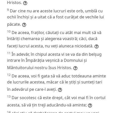
Hristos.
9
Dar cine nu are aceste lucruri este orb, umblă cu
ochii închiși și a uitat că a fost curățat de vechile lui
păcate.
10
De aceea, fraților, căutați cu atât mai mult să vă
întăriți chemarea și alegerea voastră; căci, dacă
faceți lucrul acesta, nu veți aluneca niciodată.
11
În adevăr, în chipul acesta vi se va da din belșug
intrare în Împărăția veșnică a Domnului și
Mântuitorului nostru Isus Hristos.
12
De aceea, voi fi gata să vă aduc totdeauna aminte
de lucrurile acestea, măcar că le știți și sunteți tari
în adevărul pe care-l aveți.
13
Dar socotesc că este drept, cât voi mai fi în cortul
acesta, să vă țin treji aducându-vă aminte;
14