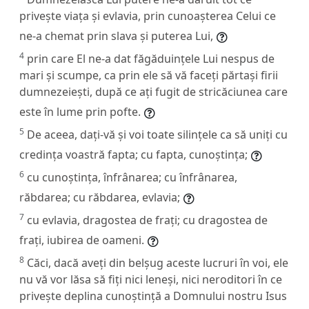
privește viața și evlavia, prin cunoașterea Celui ce
ne-a chemat prin slava și puterea Lui,
4
prin care El ne-a dat făgăduințele Lui nespus de
mari și scumpe, ca prin ele să vă faceți părtași firii
dumnezeiești, după ce ați fugit de stricăciunea care
este în lume prin pofte.
5
De aceea, dați-vă și voi toate silințele ca să uniți cu
credința voastră fapta; cu fapta, cunoștința;
6
cu cunoștința, înfrânarea; cu înfrânarea,
răbdarea; cu răbdarea, evlavia;
7
cu evlavia, dragostea de frați; cu dragostea de
frați, iubirea de oameni.
8
Căci, dacă aveți din belșug aceste lucruri în voi, ele
nu vă vor lăsa să fiți nici leneși, nici neroditori în ce
privește deplina cunoștință a Domnului nostru Isus