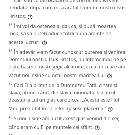
căci știu că dezbrăcarea de cortul meu va veni
deodată, după cum mi-a arătat Domnul nostru Isus
Hristos.
15
Îmi voi da osteneala, dar, ca, și după moartea
mea, să vă puteți aduce totdeauna aminte de
aceste lucruri.
16
În adevăr, v-am făcut cunoscut puterea și venirea
Domnului nostru Isus Hristos, nu întemeindu-ne pe
niște basme meșteșugit alcătuite, ci ca unii care am
văzut noi înșine cu ochii noștri mărirea Lui.
17
Căci El a primit de la Dumnezeu Tatăl cinste și
slavă, atunci când, din slava minunată, s-a auzit
deasupra Lui un glas care zicea: „Acesta este Fiul
Meu preaiubit în care Îmi găsesc plăcerea.”
18
Și noi înșine am auzit acest glas venind din cer,
când eram cu El pe muntele cel sfânt.