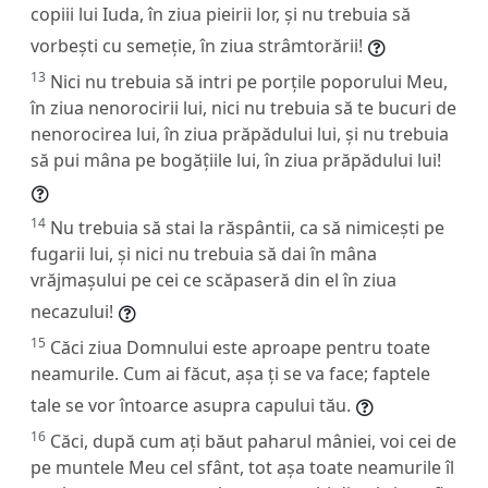
copiii lui Iuda, în ziua pieirii lor, și nu trebuia să
vorbești cu semeție, în ziua strâmtorării!
13
Nici nu trebuia să intri pe porțile poporului Meu,
în ziua nenorocirii lui, nici nu trebuia să te bucuri de
nenorocirea lui, în ziua prăpădului lui, și nu trebuia
să pui mâna pe bogățiile lui, în ziua prăpădului lui!
14
Nu trebuia să stai la răspântii, ca să nimicești pe
fugarii lui, și nici nu trebuia să dai în mâna
vrăjmașului pe cei ce scăpaseră din el în ziua
necazului!
15
Căci ziua Domnului este aproape pentru toate
neamurile. Cum ai făcut, așa ți se va face; faptele
tale se vor întoarce asupra capului tău.
16
Căci, după cum ați băut paharul mâniei, voi cei de
pe muntele Meu cel sfânt, tot așa toate neamurile îl