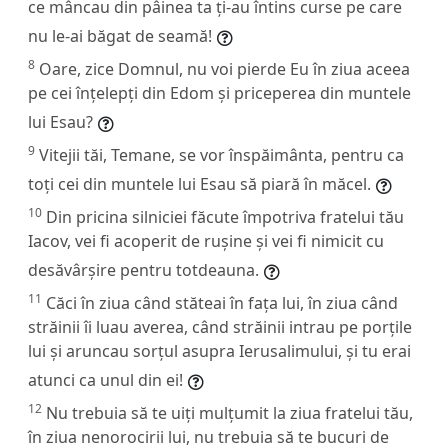
ce mâncau din pâinea ta ți-au întins curse pe care
nu le-ai băgat de seamă!
8
Oare, zice Domnul, nu voi pierde Eu în ziua aceea
pe cei înțelepți din Edom și priceperea din muntele
lui Esau?
9
Vitejii tăi, Temane, se vor înspăimânta, pentru ca
toți cei din muntele lui Esau să piară în măcel.
10
Din pricina silniciei făcute împotriva fratelui tău
Iacov, vei fi acoperit de rușine și vei fi nimicit cu
desăvârșire pentru totdeauna.
11
Căci în ziua când stăteai în fața lui, în ziua când
străinii îi luau averea, când străinii intrau pe porțile
lui și aruncau sorțul asupra Ierusalimului, și tu erai
atunci ca unul din ei!
12
Nu trebuia să te uiți mulțumit la ziua fratelui tău,
în ziua nenorocirii lui, nu trebuia să te bucuri de