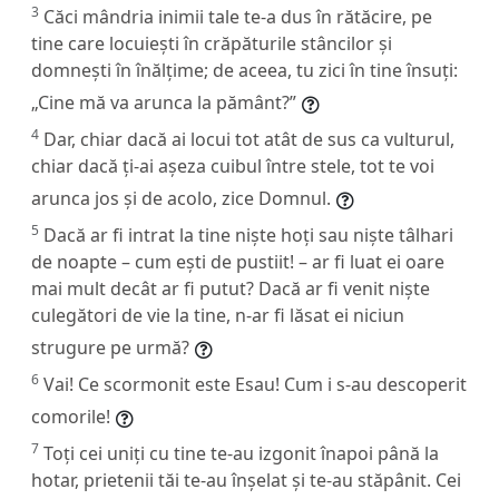
3
Căci mândria inimii tale te-a dus în rătăcire, pe
tine care locuiești în crăpăturile stâncilor și
domnești în înălțime; de aceea, tu zici în tine însuți:
„Cine mă va arunca la pământ?”
4
Dar, chiar dacă ai locui tot atât de sus ca vulturul,
chiar dacă ți-ai așeza cuibul între stele, tot te voi
arunca jos și de acolo, zice Domnul.
5
Dacă ar fi intrat la tine niște hoți sau niște tâlhari
de noapte – cum ești de pustiit! – ar fi luat ei oare
mai mult decât ar fi putut? Dacă ar fi venit niște
culegători de vie la tine, n-ar fi lăsat ei niciun
strugure pe urmă?
6
Vai! Ce scormonit este Esau! Cum i s-au descoperit
comorile!
7
Toți cei uniți cu tine te-au izgonit înapoi până la
hotar, prietenii tăi te-au înșelat și te-au stăpânit. Cei