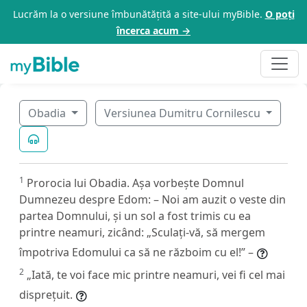
Lucrăm la o versiune îmbunătățită a site-ului myBible.
O poți
încerca acum →
Obadia
Versiunea Dumitru Cornilescu
1
Prorocia lui Obadia. Așa vorbește Domnul
Dumnezeu despre Edom: – Noi am auzit o veste din
partea Domnului, și un sol a fost trimis cu ea
printre neamuri, zicând: „Sculați-vă, să mergem
împotriva Edomului ca să ne războim cu el!” –
2
„Iată, te voi face mic printre neamuri, vei fi cel mai
disprețuit.