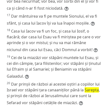
vor bea necurmat; vor bea, vor sorbi din el și vor fi
ca și când n-ar fi fost niciodată.
17
Dar mântuirea va fi pe muntele Sionului, el va fi
sfânt, și casa lui Iacov își va lua înapoi moșiile.
18
Casa lui Iacov va fi un foc, și casa lui Iosif, o
flacără; dar casa lui Esau va fi miriștea pe care o vor
aprinde și o vor mistui; și nu va mai rămâne
niciunul din casa lui Esau, căci Domnul a vorbit!
19
Cei de la miazăzi vor stăpâni muntele lui Esau, și
cei din câmpie, țara filistenilor; vor stăpâni și ținutul
lui Efraim și al Samariei; și Beniamin va stăpâni
Galaadul.
20
Dar prinșii de război ai acestei oștiri a copiilor lui
Israel vor stăpâni țara canaaniților până la
Sarepta
,
și prinșii de război ai Ierusalimului care sunt la
Sefarad vor stăpâni cetățile de miazăzi.