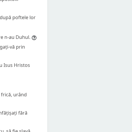
 după poftele lor
are n-au Duhul.
gați-vă prin
u Isus Hristos
u frică, urând
fățișați fără
, să fie slavă,