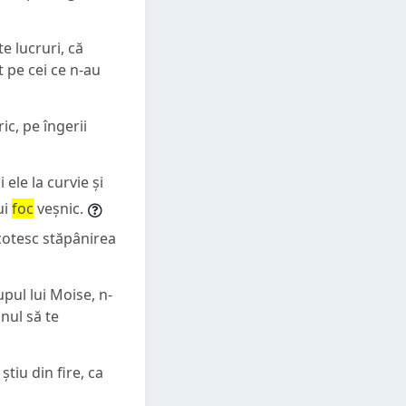
e lucruri, că
 pe cei ce n-au
ic, pe îngerii
 ele la curvie și
ui
foc
veșnic.
ocotesc stăpânirea
pul lui Moise, n-
nul să te
tiu din fire, ca