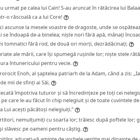
 au urmat pe calea lui Cain! S-au aruncat în rătăcirea lui Bal
ntr-o răscoală ca a lui Core!
nci ascunse la mesele voastre de dragoste, unde se ospăteaz
i se îndoapă de-a binelea; niște nori fără apă, mânați încoac
mi tomnatici fără rod, de două ori morți, dezrădăcinați;
uriate ale mării, care își spumegă rușinile lor; niște stele răt
ura întunericului pentru vecie.
prorocit Enoh, al șaptelea patriarh de la Adam, când a zis: „Ia
e mii de sfinți ai Săi,
decată împotriva tuturor și să încredințeze pe toți cei nelegiu
 pe care le-au făcut în chip nelegiuit și de toate cuvintele de
a Lui acești păcătoși nelegiuiți.”
rtitori, nemulțumiți cu soarta lor; trăiesc după poftele lor; g
și slăvesc pe oameni pentru câștig.
biților, aduceți-vă aminte de vorbele vestite mai dinainte de 