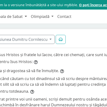
m la o versiune îmbunătățită a site-ului myBible.
O poți încerca 
oala de Sabat
Olimpiadă
Contact
siunea Dumitru Cornilescu
Isus Hristos și fratele lui Iacov, către cei chemați, care sunt
pentru Isus Hristos:
 și dragostea să vă fie înmulțite.
pe când căutam cu tot dinadinsul să vă scriu despre mântuire
 silit să vă scriu ca să vă îndemn să luptați pentru credința 
pentru totdeauna.
rat printre voi unii oameni, scriși demult pentru osânda ac
 schimbă în desfrânare harul Dumnezeului nostru și tăgădui