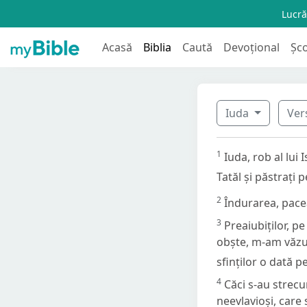
Lucră
Acasă
Biblia
Caută
Devoțional
Șc
Iuda
Ver
1
Iuda, rob al lui 
Tatăl și păstrați 
2
Îndurarea, pacea
3
Preaiubiților, 
obște, m-am văzut
sfinților o dată 
4
Căci s-au strecu
neevlavioși, care