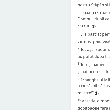
nostru Stăpân și 
5
Vreau să vă aduc
Domnul, după ce a
crezut.
6
El a păstrat pent
care nu și-au păst
7
Tot așa, Sodoma s
au poftit după tr
8
Totuși oamenii ac
și batjocoresc dre
9
Arhanghelul Miha
a îndrăznit să ros
mustre!”
10
Aceștia, dimpot
dobitoacele fără 