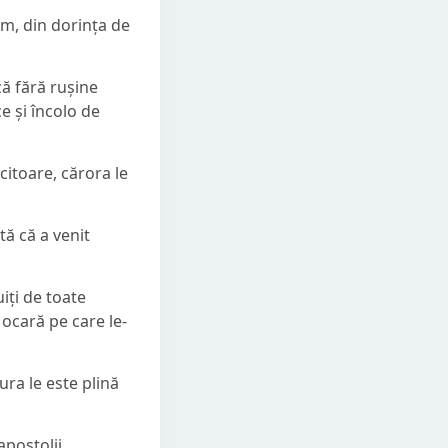
aam, din dorința de
ă fără rușine
e și încolo de
ăcitoare, cărora le
tă că a venit
iți de toate
 ocară pe care le-
ura le este plină
apostolii