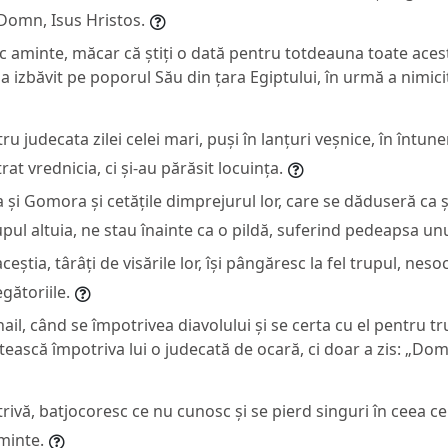
Domn, Isus Hristos.
 aminte, măcar că știți o dată pentru totdeauna toate acest
 izbăvit pe poporul Său din țara Egiptului, în urmă a nimicit
ru judecata zilei celei mari, puși în lanțuri veșnice, în întuner
rat vrednicia, ci și-au părăsit locuința.
̦i Gomora și cetățile dimprejurul lor, care se dăduseră ca și
upul altuia, ne stau înainte ca o pildă, suferind pedeapsa un
eștia, târâți de visările lor, își pângăresc la fel trupul, nes
gătoriile.
il, când se împotrivea diavolului și se certa cu el pentru tru
tească împotriva lui o judecată de ocară, ci doar a zis: „Dom
rivă, batjocoresc ce nu cunosc și se pierd singuri în ceea ce ș
minte.