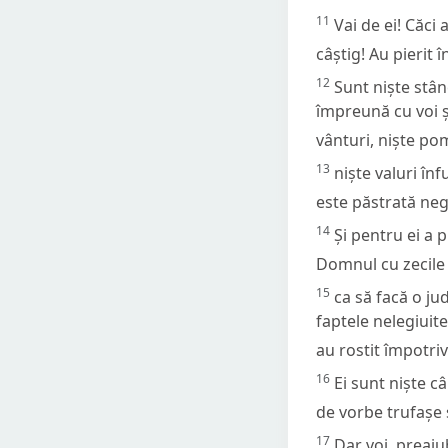
11
Vai de ei! Căci
câștig! Au pierit î
12
Sunt niște stâ
împreună cu voi ș
vânturi, niște po
13
niște valuri înf
este păstrată neg
14
Și pentru ei a 
Domnul cu zecile d
15
ca să facă o ju
faptele nelegiuite
au rostit împotriv
16
Ei sunt niște câ
de vorbe trufașe 
17
Dar voi, preaiu