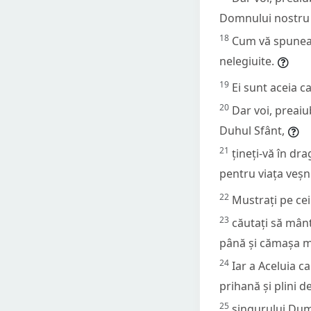
Domnului nostru 
18
Cum vă spuneau 
nelegiuite.
19
Ei sunt aceia c
20
Dar voi, preaiub
Duhul Sfânt,
21
țineți-vă în d
pentru viața veșn
22
Mustrați pe cei
23
căutați să mâ
până și cămașa 
24
Iar a Aceluia c
prihană și plini d
25
singurului Dum