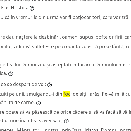
Isus Hristos.
că în vremurile din urmă vor fi batjocoritori, care vor trăi
are dau naștere la dezbinări, oameni supuși poftelor firii, c
iților, zidiți-vă sufletește pe credința voastră preasfântă, ru
ragostea lui Dumnezeu și așteptați îndurarea Domnului nostr
ică.
 ce se despart de voi;
ntuiți pe unii, smulgându-i din
foc
; de alții iarăși fie-vă milă c
mânjită de carne.
are poate să vă păzească de orice cădere și să vă facă să vă în
e bucurie înaintea slavei Sale,
nezeu, Mântuitorul nostru, prin Isus Hristos, Domnul nostru