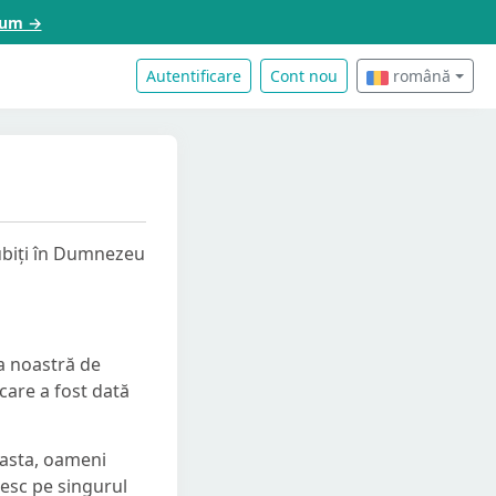
acum →
Autentificare
Cont nou
română
 iubiți în Dumnezeu
a noastră de
care a fost dată
easta, oameni
esc pe singurul