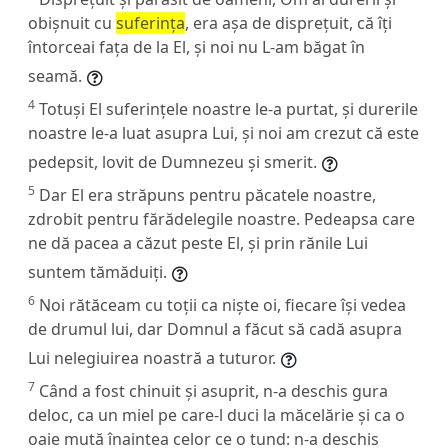
obișnuit cu
suferința
, era așa de disprețuit, că îți
întorceai fața de la El, și noi nu L-am băgat în
seamă.
4
Totuși El suferințele noastre le-a purtat, și durerile
noastre le-a luat asupra Lui, și noi am crezut că este
pedepsit, lovit de Dumnezeu și smerit.
5
Dar El era străpuns pentru păcatele noastre,
zdrobit pentru fărădelegile noastre. Pedeapsa care
ne dă pacea a căzut peste El, și prin rănile Lui
suntem tămăduiți.
6
Noi rătăceam cu toții ca niște oi, fiecare își vedea
de drumul lui, dar Domnul a făcut să cadă asupra
Lui nelegiuirea noastră a tuturor.
7
Când a fost chinuit și asuprit, n-a deschis gura
deloc, ca un miel pe care-l duci la măcelărie și ca o
oaie mută înaintea celor ce o tund: n-a deschis