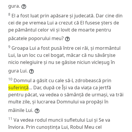
gura.
8
El a fost luat prin apăsare și judecată. Dar cine din
cei de pe vremea Lui a crezut că El fusese șters de
pe pământul celor vii și lovit de moarte pentru
păcatele poporului meu?
9
Groapa Lui a fost pusă între cei răi, și mormântul
Lui, la un loc cu cel bogat, măcar că nu săvârșise
nicio nelegiuire și nu se găsise niciun vicleșug în
gura Lui.
10
Domnul a găsit cu cale să-L zdrobească prin
suferință
... Dar, după ce Își va da viața ca jertfă
pentru păcat, va vedea o sămânță de urmași, va trăi
multe zile, și lucrarea Domnului va propăși în
mâinile Lui.
11
Va vedea rodul muncii sufletului Lui și Se va
înviora. Prin cunoștința Lui, Robul Meu cel