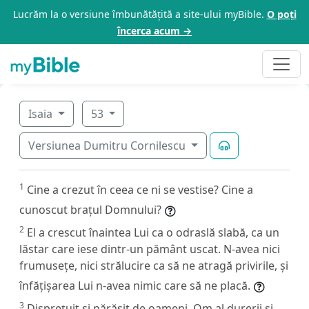
Lucrăm la o versiune îmbunătățită a site-ului myBible.
O poți
încerca acum →
Isaia
53
Versiunea Dumitru Cornilescu
1
Cine a crezut în ceea ce ni se vestise? Cine a
cunoscut brațul Domnului?
2
El a crescut înaintea Lui ca o odraslă slabă, ca un
lăstar care iese dintr-un pământ uscat. N-avea nici
frumusețe, nici strălucire ca să ne atragă privirile, și
înfățișarea Lui n-avea nimic care să ne placă.
3
Disprețuit și părăsit de oameni, Om al durerii și