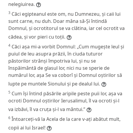
nelegiuirea.
3
Căci egipteanul este om, nu Dumnezeu, și caii lui
sunt carne, nu duh. Doar mâna să-Și întindă
Domnul, și ocrotitorul se va clătina, iar cel ocrotit va
cădea, și vor pieri cu toții.
4
Căci așa mi-a vorbit Domnul: „Cum mugește leul și
puiul de leu asupra prăzii, în ciuda tuturor
păstorilor strânși împotriva lui, și nu se
înspăimântă de glasul lor, nici nu se sperie de
numărul lor, așa Se va coborî și Domnul oștirilor să
lupte pe muntele Sionului și pe dealul lui.
5
Cum își întind păsările aripile peste puii lor, așa va
ocroti Domnul oștirilor Ierusalimul, îl va ocroti și-l
va izbăvi, îl va cruța și-l va mântui.”
6
Întoarceți-vă la Acela de la care v-ați abătut mult,
copii ai lui Israel!