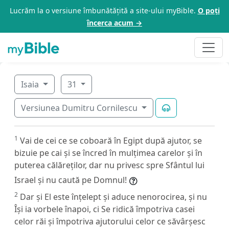
Lucrăm la o versiune îmbunătățită a site-ului myBible.
O poți
încerca acum →
Isaia
31
Versiunea Dumitru Cornilescu
1
Vai de cei ce se coboară în Egipt după ajutor, se
bizuie pe cai și se încred în mulțimea carelor și în
puterea călăreților, dar nu privesc spre Sfântul lui
Israel și nu caută pe Domnul!
2
Dar și El este înțelept și aduce nenorocirea, și nu
Își ia vorbele înapoi, ci Se ridică împotriva casei
celor răi și împotriva ajutorului celor ce săvârșesc