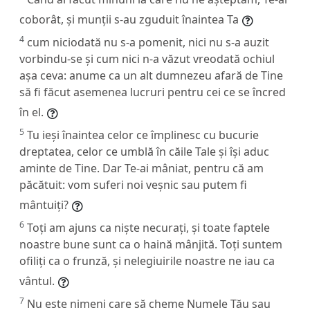
coborât, și munții s-au zguduit înaintea Ta
4
cum niciodată nu s-a pomenit, nici nu s-a auzit
vorbindu-se și cum nici n-a văzut vreodată ochiul
așa ceva: anume ca un alt dumnezeu afară de Tine
să fi făcut asemenea lucruri pentru cei ce se încred
în el.
5
Tu ieși înaintea celor ce împlinesc cu bucurie
dreptatea, celor ce umblă în căile Tale și își aduc
aminte de Tine. Dar Te-ai mâniat, pentru că am
păcătuit: vom suferi noi veșnic sau putem fi
mântuiți?
6
Toți am ajuns ca niște necurați, și toate faptele
noastre bune sunt ca o haină mânjită. Toți suntem
ofiliți ca o frunză, și nelegiuirile noastre ne iau ca
vântul.
7
Nu este nimeni care să cheme Numele Tău sau