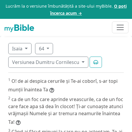
Lucrăm la o versiune îmbunătățită a site-ului myBible.
O poți
încerca acum →
Isaia
64
Versiunea Dumitru Cornilescu
1
O! de ai despica cerurile și Te-ai coborî, s-ar topi
munții înaintea Ta
2
ca de un foc care aprinde vreascurile, ca de un foc
care face apa să dea în clocot! Ți-ar cunoaște atunci
vrăjmașii Numele și ar tremura neamurile înaintea
Ta!
3
Când ai făcut minuni la care nu ne așteptam, Te-ai