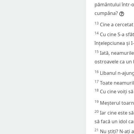
pământului într-o
cumpăna?
13
Cine a cercetat
14
Cu cine S-a sfăt
înțelepciunea și I
15
Iată, neamurile
ostroavele ca un 
16
Libanul n-ajung
17
Toate neamurile
18
Cu cine voiți 
19
Meșterul toarnă
20
Iar cine este s
să facă un idol ca
21
Nu știți? N-ați 