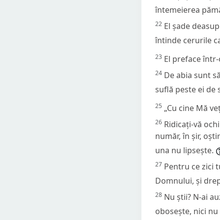
întemeierea pămâ
22
El șade deasupra
întinde cerurile c
23
El preface într
24
De abia sunt să
suflă peste ei de s
25
„Cu cine Mă veț
26
Ridicați-vă ochi
număr, în șir, oșt
una nu lipsește.
27
Pentru ce zici 
Domnului, și dre
28
Nu știi? N-ai a
obosește, nici nu