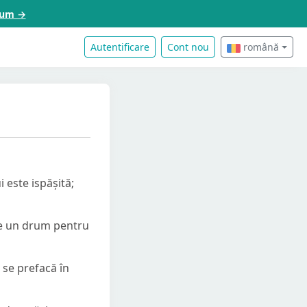
acum →
Autentificare
Cont nou
română
i este ispășită;
ate un drum pentru
ă se prefacă în