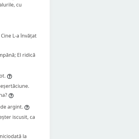
lurile, cu
 Cine L-a învățat
mpănă; El ridică
ot.
deșertăciune.
na?
 de argint.
șter iscusit, ca
 niciodată la