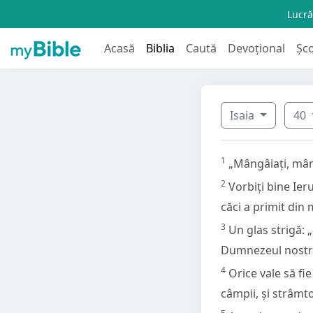
Lucră
Acasă
Biblia
Caută
Devoțional
Șc
Isaia
40
1
„Mângâiați, mân
2
Vorbiți bine Ieru
căci a primit din
3
Un glas strigă: 
Dumnezeul nostr
4
Orice vale să fie
câmpii, și strâmtor