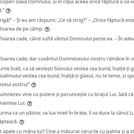
coperi slava Domnului, și în clipa aceea orice făptură o va v
.”
rigă!” – Și eu am răspuns: „Ce să strig?” – „Orice făptură este
 floarea de pe câmp.
floarea cade, când suflă vântul Domnului peste ea. – În ade
 floarea cade; dar cuvântul Dumnezeului nostru rămâne în v
nte înalt, ca să vestești Sionului vestea cea bună; înalță-ți g
usalimului vestea cea bună; înalță-ți glasul, nu te teme, și spu
zeul vostru!”
mnezeu vine cu putere și poruncește cu brațul Lui. Iată că p
 înaintea Lui.
turma ca un păstor, va lua mieii în brațe, îi va duce la sânul Lu
lăptează.
 apele cu mâna lui? Cine a măsurat cerurile cu palma și a s