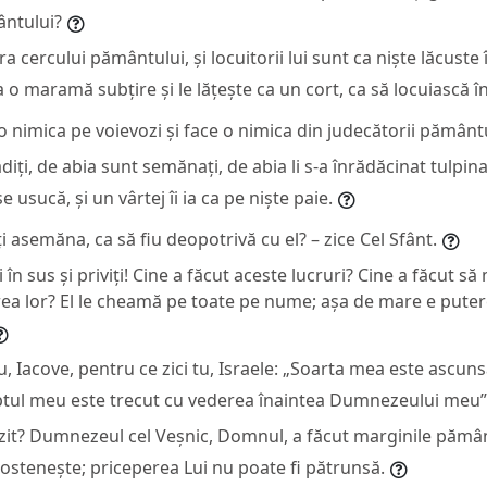
ntului?
 cercului pământului, și locuitorii lui sunt ca niște lăcuste î
a o maramă subțire și le lățește ca un cort, ca să locuiască în
-o nimica pe voievozi și face o nimica din judecătorii pământu
diți, de abia sunt semănați, de abia li s-a înrădăcinat tulpina
e usucă, și un vârtej îi ia ca pe niște paie.
i asemăna, ca să fiu deopotrivă cu el? – zice Cel Sfânt.
i în sus și priviți! Cine a făcut aceste lucruri? Cine a făcut 
irea lor? El le cheamă pe toate pe nume; așa de mare e puterea
tu, Iacove, pentru ce zici tu, Israele: „Soarta mea este ascun
ptul meu este trecut cu vederea înaintea Dumnezeului meu”
uzit? Dumnezeul cel Veșnic, Domnul, a făcut marginile pămân
 ostenește; priceperea Lui nu poate fi pătrunsă.