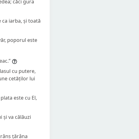
edea; căci gura
 ca iarba, și toată
văr, poporul este
eac.”
lasul cu putere,
ne cetăților lui
lata este cu El,
i și va călăuzi
trâns țărâna