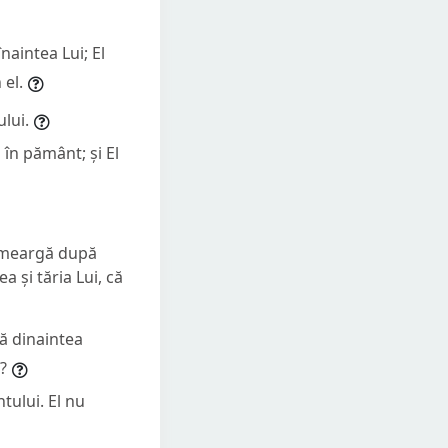
naintea Lui; El
 el.
lui.
 în pământ; și El
să meargă după
 și tăria Lui, că
să dinaintea
?
tului. El nu