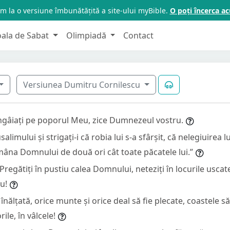
m la o versiune îmbunătățită a site-ului myBible.
O poți încerca 
oala de Sabat
Olimpiadă
Contact
Versiunea Dumitru Cornilescu
gâiați pe poporul Meu, zice Dumnezeul vostru.
salimului și strigați-i că robia lui s-a sfârșit, că nelegiuirea lu
 mâna Domnului de două ori cât toate păcatele lui.”
„Pregătiți în pustiu calea Domnului, neteziți în locurile usc
u!
 înălțată, orice munte și orice deal să fie plecate, coastele s
ile, în vâlcele!