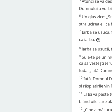
5
Atunci se va des
Domnului a vorbit
6
Un glas zice: „St
strălucirea ei, ca
7
Iarba se usucă, 
ca iarba:
8
iarba se usucă,
9
Suie-te pe un mu
ca să vestești Ier
Iuda: „Iată Dumne
10
Iată, Domnul Du
și răsplătirile vin
11
El Își va paște 
blând oile care a
12
„Cine a măsurat