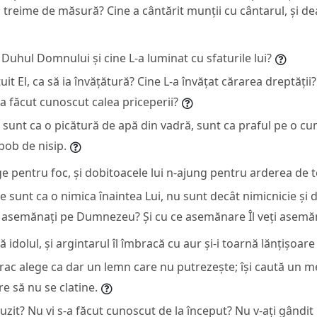
 treime de măsură? Cine a cântărit munții cu cântarul, și dea
 Duhul Domnului și cine L-a luminat cu sfaturile lui?
uit El, ca să ia învățătură? Cine L-a învățat cărarea dreptății?
-a făcut cunoscut calea priceperii?
 sunt ca o picătură de apă din vadră, sunt ca praful pe o cu
bob de nisip.
e pentru foc, și dobitoacele lui n-ajung pentru arderea de t
 sunt ca o nimica înaintea Lui, nu sunt decât nimicnicie și 
să asemănați pe Dumnezeu? Și cu ce asemănare Îl veți asemă
 idolul, și argintarul îl îmbracă cu aur și-i toarnă lănțișoare
ărac alege ca dar un lemn care nu putrezește; își caută un me
re să nu se clatine.
auzit? Nu vi s-a făcut cunoscut de la început? Nu v-ați gândit