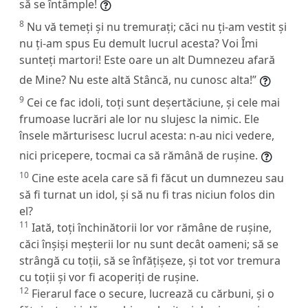
să se întâmple!
8
Nu vă temeți și nu tremurați; căci nu ți-am vestit și
nu ți-am spus Eu demult lucrul acesta? Voi Îmi
sunteți martori! Este oare un alt Dumnezeu afară
de Mine? Nu este altă Stâncă, nu cunosc alta!”
9
Cei ce fac idoli, toți sunt deșertăciune, și cele mai
frumoase lucrări ale lor nu slujesc la nimic. Ele
însele mărturisesc lucrul acesta: n-au nici vedere,
nici pricepere, tocmai ca să rămână de rușine.
10
Cine este acela care să fi făcut un dumnezeu sau
să fi turnat un idol, și să nu fi tras niciun folos din
el?
11
Iată, toți închinătorii lor vor rămâne de rușine,
căci înșiși meșterii lor nu sunt decât oameni; să se
strângă cu toții, să se înfățișeze, și tot vor tremura
cu toții și vor fi acoperiți de rușine.
12
Fierarul face o secure, lucrează cu cărbuni, și o