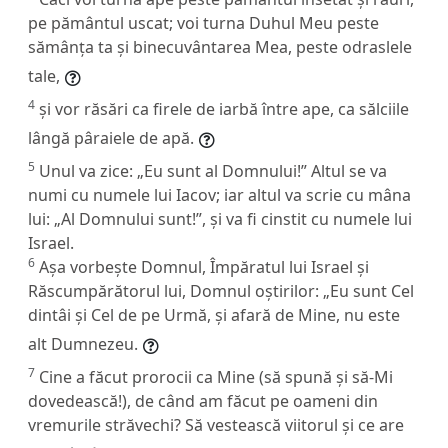
pe pământul uscat; voi turna Duhul Meu peste
sămânța ta și binecuvântarea Mea, peste odraslele
tale,
4
și vor răsări ca firele de iarbă între ape, ca sălciile
lângă pâraiele de apă.
5
Unul va zice: „Eu sunt al Domnului!” Altul se va
numi cu numele lui Iacov; iar altul va scrie cu mâna
lui: „Al Domnului sunt!”, și va fi cinstit cu numele lui
Israel.
6
Așa vorbește Domnul, Împăratul lui Israel și
Răscumpărătorul lui, Domnul oștirilor: „Eu sunt Cel
dintâi și Cel de pe Urmă, și afară de Mine, nu este
alt Dumnezeu.
7
Cine a făcut prorocii ca Mine (să spună și să-Mi
dovedească!), de când am făcut pe oameni din
vremurile străvechi? Să vestească viitorul și ce are