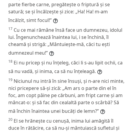
parte fierbe carne, pregătește o friptură și se
satură; se și încălzește și zice: „Ha! Ha! m-am
încălzit, simt focul!”
17
Cu ce mai rămâne însă face un dumnezeu, idolul
lui. Îngenunchează înaintea lui, i se închină, îl
cheamă și strigă: „Mântuiește-mă, căci tu ești
dumnezeul meu!”
18
Ei nu pricep și nu înțeleg, căci li s-au lipit ochii, ca
să nu vadă, și inima, ca să nu înțeleagă.
19
Niciunul nu intră în sine însuși, și n-are nici minte,
nici pricepere să-și zică: „Am ars o parte din el în
foc, am copt pâine pe cărbuni, am fript carne și am
mâncat-o: și să fac din cealaltă parte o scârbă? Să
mă închin înaintea unei bucăți de lemn?”
20
El se hrănește cu cenușă, inima lui amăgită îl
duce în rătăcire, ca să nu-și mântuiască sufletul și