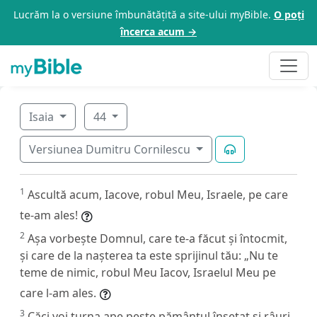
Lucrăm la o versiune îmbunătățită a site-ului myBible.
O poți
încerca acum →
Isaia
44
Versiunea Dumitru Cornilescu
1
Ascultă acum, Iacove, robul Meu, Israele, pe care
te-am ales!
2
Așa vorbește Domnul, care te-a făcut și întocmit,
și care de la nașterea ta este sprijinul tău: „Nu te
teme de nimic, robul Meu Iacov, Israelul Meu pe
care l-am ales.
3
Căci voi turna ape peste pământul însetat și râuri,