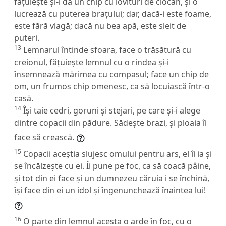
fățuiește și-i dă un chip cu lovituri de ciocan, și o
lucrează cu puterea brațului; dar, dacă-i este foame,
este fără vlagă; dacă nu bea apă, este sleit de
puteri.
13
Lemnarul întinde sfoara, face o trăsătură cu
creionul, fățuiește lemnul cu o rindea și-i
însemnează mărimea cu compasul; face un chip de
om, un frumos chip omenesc, ca să locuiască într-o
casă.
14
Își taie cedri, goruni și stejari, pe care și-i alege
dintre copacii din pădure. Sădește brazi, și ploaia îi
face să crească.
15
Copacii aceștia slujesc omului pentru ars, el îi ia și
se încălzește cu ei. Îi pune pe foc, ca să coacă pâine,
și tot din ei face și un dumnezeu căruia i se închină,
își face din ei un idol și îngenunchează înaintea lui!
16
O parte din lemnul acesta o arde în foc, cu o