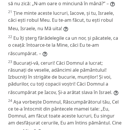
să nu zică: „N-am oare o minciună în mână?” –
21
Ține minte aceste lucruri, Iacove, și tu, Israele,
căci ești robul Meu. Eu te-am făcut, tu ești robul
Meu, Israele, nu Mă uita!
22
Eu îți șterg fărădelegile ca un nor, și păcatele, ca
o ceață: întoarce-te la Mine, căci Eu te-am
răscumpărat. –
23
Bucurați-vă, ceruri! Căci Domnul a lucrat;
răsunați de veselie, adâncimi ale pământului!
Izbucniți în strigăte de bucurie, munților! Și voi,
pădurilor, cu toți copacii voștri! Căci Domnul a
răscumpărat pe Iacov, Și-a arătat slava în Israel.
24
Așa vorbește Domnul, Răscumpărătorul tău, Cel
ce te-a întocmit din pântecele mamei tale: „Eu,
Domnul, am făcut toate aceste lucruri, Eu singur
am desfășurat cerurile, Eu am întins pământul. Cine