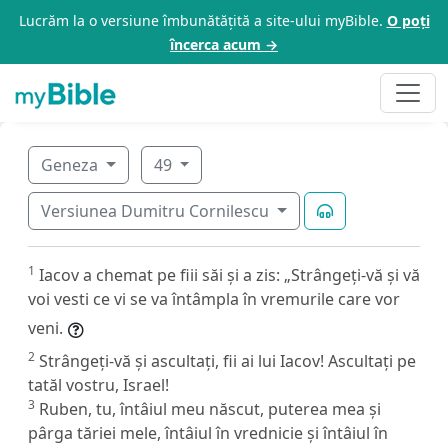
Lucrăm la o versiune îmbunătățită a site-ului myBible.
O poți
încerca acum →
Geneza
49
Versiunea Dumitru Cornilescu
1
Iacov a chemat pe fiii săi și a zis: „Strângeți-vă și vă
voi vesti ce vi se va întâmpla în vremurile care vor
veni.
2
Strângeți-vă și ascultați, fii ai lui Iacov! Ascultați pe
tatăl vostru, Israel!
3
Ruben, tu, întâiul meu născut, puterea mea și
pârga tăriei mele, întâiul în vrednicie și întâiul în