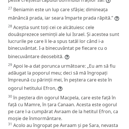
27
Beniamin este un lup care sfâșie; dimineața
mănâncă prada, iar seara împarte prada răpită.”
28
Aceștia sunt toți cei ce alcătuiesc cele
douăsprezece seminții ale lui Israel. Și acestea sunt
lucrurile pe care li le-a spus tatăl lor când i-a
binecuvântat. I-a binecuvântat pe fiecare cu o
binecuvântare deosebită.
29
Apoi le-a dat porunca următoare: „Eu am să fiu
adăugat la poporul meu; deci să mă îngropați
împreună cu părinții mei, în peștera care este în
ogorul hetitului Efron,
30
în peștera din ogorul Macpela, care este față în
față cu Mamre, în țara Canaan. Acesta este ogorul
pe care l-a cumpărat Avraam de la hetitul Efron, ca
moșie de înmormântare.
31
Acolo au îngropat pe Avraam și pe Sara, nevasta