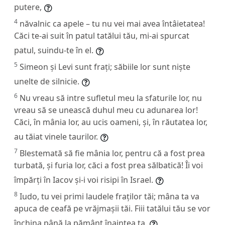
putere,
4
năvalnic ca apele – tu nu vei mai avea întâietatea!
Căci te-ai suit în patul tatălui tău, mi-ai spurcat
patul, suindu-te în el.
5
Simeon și Levi sunt frați; săbiile lor sunt niște
unelte de silnicie.
6
Nu vreau să intre sufletul meu la sfaturile lor, nu
vreau să se unească duhul meu cu adunarea lor!
Căci, în mânia lor, au ucis oameni, și, în răutatea lor,
au tăiat vinele taurilor.
7
Blestemată să fie mânia lor, pentru că a fost prea
turbată, și furia lor, căci a fost prea sălbatică! Îi voi
împărți în Iacov și-i voi risipi în Israel.
8
Iudo, tu vei primi laudele fraților tăi; mâna ta va
apuca de ceafă pe vrăjmașii tăi. Fiii tatălui tău se vor
închina până la pământ înaintea ta.