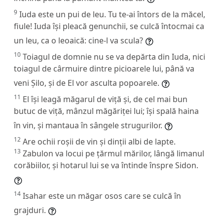
9
Iuda este un pui de leu. Tu te-ai întors de la măcel,
fiule! Iuda își pleacă genunchii, se culcă întocmai ca
un leu, ca o leoaică: cine-l va scula?
10
Toiagul de domnie nu se va depărta din Iuda, nici
toiagul de cârmuire dintre picioarele lui, până va
veni Șilo, și de El vor asculta popoarele.
11
El își leagă măgarul de viță și, de cel mai bun
butuc de viță, mânzul măgăriței lui; își spală haina
în vin, și mantaua în sângele strugurilor.
12
Are ochii roșii de vin și dinții albi de lapte.
13
Zabulon va locui pe țărmul mărilor, lângă limanul
corăbiilor, și hotarul lui se va întinde înspre Sidon.
14
Isahar este un măgar osos care se culcă în
grajduri.