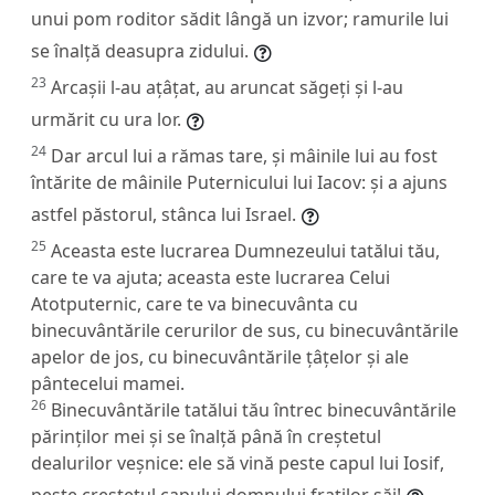
unui pom roditor sădit lângă un izvor; ramurile lui
se înalță deasupra zidului.
23
Arcașii l-au ațâțat, au aruncat săgeți și l-au
urmărit cu ura lor.
24
Dar arcul lui a rămas tare, și mâinile lui au fost
întărite de mâinile Puternicului lui Iacov: și a ajuns
astfel păstorul, stânca lui Israel.
25
Aceasta este lucrarea Dumnezeului tatălui tău,
care te va ajuta; aceasta este lucrarea Celui
Atotputernic, care te va binecuvânta cu
binecuvântările cerurilor de sus, cu binecuvântările
apelor de jos, cu binecuvântările țâțelor și ale
pântecelui mamei.
26
Binecuvântările tatălui tău întrec binecuvântările
părinților mei și se înalță până în creștetul
dealurilor veșnice: ele să vină peste capul lui Iosif,
peste creștetul capului domnului fraților săi!