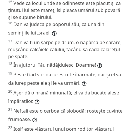
15
Vede că locul unde se odihnește este plăcut și că
ținutul lui este măreț; își pleacă umărul sub povară
și se supune birului.
16
Dan va judeca pe poporul său, ca una din
semințiile lui Israel.
17
Dan va fi un șarpe pe drum, o năpârcă pe cărare,
mușcând călcâiele calului, făcând să cadă călărețul
pe spate.
18
În ajutorul Tău nădăjduiesc, Doamne!
19
Peste Gad vor da iureș cete înarmate, dar și el va
da iureș peste ele și le va urmări.
20
Așer dă o hrană minunată; el va da bucate alese
împăraților.
21
Neftali este o cerboaică slobodă: rostește cuvinte
frumoase.
22
Iosif este vlăstarul unui pom roditor, vlăstarul