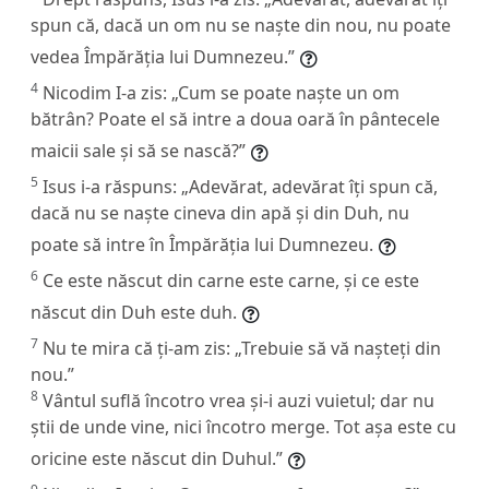
spun că, dacă un om nu se naște din nou, nu poate
vedea Împărăția lui Dumnezeu.”
4
Nicodim I-a zis: „Cum se poate naște un om
bătrân? Poate el să intre a doua oară în pântecele
maicii sale și să se nască?”
5
Isus i-a răspuns:
„Adevărat, adevărat îți spun că,
dacă nu se naște cineva din apă și din Duh, nu
poate să intre în Împărăția lui Dumnezeu.
6
Ce este născut din carne este carne, și ce este
născut din Duh este duh.
7
Nu te mira că ți-am zis: „Trebuie să vă nașteți din
nou.”
8
Vântul suflă încotro vrea și-i auzi vuietul; dar nu
știi de unde vine, nici încotro merge. Tot așa este cu
oricine este născut din Duhul.”