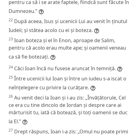
pentru ca să i se arate faptele, fiindcă sunt făcute în
Dumnezeu.”
22
După aceea, Isus și ucenicii Lui au venit în ținutul
Iudeii; și stătea acolo cu ei și boteza.
23
Ioan boteza și el în Enon, aproape de Salim,
pentru că acolo erau multe ape; și oamenii veneau
ca să fie botezați.
24
Căci Ioan încă nu fusese aruncat în temniță.
25
Între ucenicii lui Ioan și între un iudeu s-a iscat o
neînțelegere cu privire la curățare.
26
Au venit deci la Ioan și i-au zis: „Învățătorule, Cel
ce era cu tine dincolo de Iordan și despre care ai
mărturisit tu, iată că botează, și toți oamenii se duc
la El.”
27
Drept răspuns, Ioan i-a zis: „Omul nu poate primi