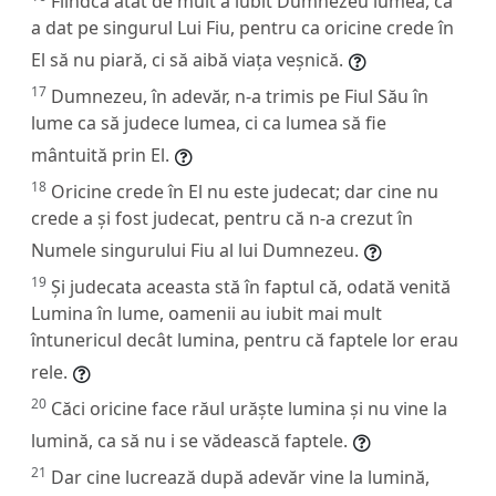
Fiindcă atât de mult a iubit Dumnezeu lumea, că
a dat pe singurul Lui Fiu, pentru ca oricine crede în
El să nu piară, ci să aibă viața veșnică.
17
Dumnezeu, în adevăr, n-a trimis pe Fiul Său în
lume ca să judece lumea, ci ca lumea să fie
mântuită prin El.
18
Oricine crede în El nu este judecat; dar cine nu
crede a și fost judecat, pentru că n-a crezut în
Numele singurului Fiu al lui Dumnezeu.
19
Și judecata aceasta stă în faptul că, odată venită
Lumina în lume, oamenii au iubit mai mult
întunericul decât lumina, pentru că faptele lor erau
rele.
20
Căci oricine face răul urăște lumina și nu vine la
lumină, ca să nu i se vădească faptele.
21
Dar cine lucrează după adevăr vine la lumină,