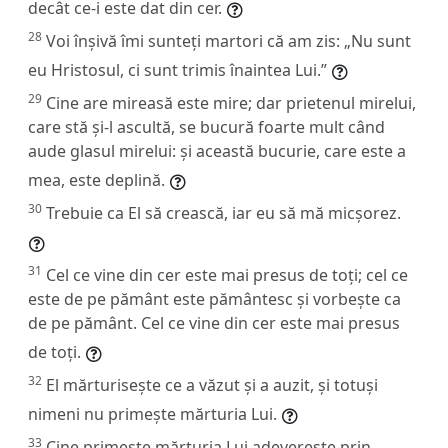
decât ce-i este dat din cer.
28
Voi înșivă îmi sunteți martori că am zis: „Nu sunt
eu Hristosul, ci sunt trimis înaintea Lui.”
29
Cine are mireasă este mire; dar prietenul mirelui,
care stă și-l ascultă, se bucură foarte mult când
aude glasul mirelui: și această bucurie, care este a
mea, este deplină.
30
Trebuie ca El să crească, iar eu să mă micșorez.
31
Cel ce vine din cer este mai presus de toți; cel ce
este de pe pământ este pământesc și vorbește ca
de pe pământ. Cel ce vine din cer este mai presus
de toți.
32
El mărturisește ce a văzut și a auzit, și totuși
nimeni nu primește mărturia Lui.
33
Cine primește mărturia Lui adeverește prin