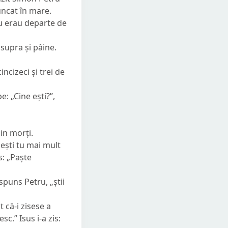
runcat în mare.
nu erau departe de
supra și pâine.
ncizeci și trei de
e: „Cine ești?”,
in morți.
bești tu mai mult
s:
„Paște
spuns Petru, „știi
t că-i zisese a
sc.” Isus i-a zis: