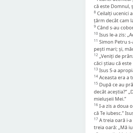
că este Domnul, și
8
Ceilalți ucenici
țărm decât cam la
9
Când s-au coborâ
10
Isus le-a zis:
„A
11
Simon Petru s-a 
pești mari; și, mă
12
„Veniți de prânz
căci știau că est
13
Isus S-a apropia
14
Aceasta era a t
15
După ce au prân
decât aceștia?”
„D
mielușeii Mei.”
16
I-a zis a doua 
că Te iubesc.” Isus
17
A treia oară i-a
treia oară:
„Mă iu