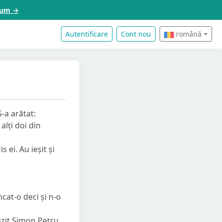
acum →
Autentificare
Cont nou
română
-a arătat:
alți doi din
 ei. Au ieșit și
cat-o deci și n-o
uzit Simon Petru