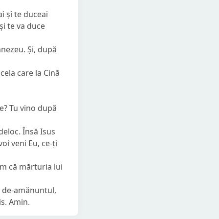
i și te duceai
 și te va duce
mnezeu. Și, după
cela care la Cină
ie? Tu vino după
deloc. Însă Isus
i veni Eu, ce-ți
im că mărturia lui
cu de-amănuntul,
is. Amin.