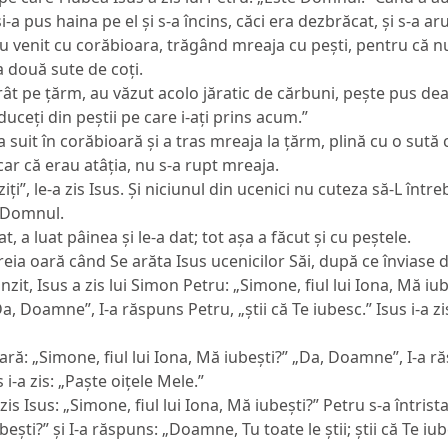
-a pus haina pe el și s-a încins, căci era dezbrăcat, și s-a a
 au venit cu corăbioara, trăgând mreaja cu pești, pentru că 
 două sute de coți.
t pe țărm, au văzut acolo jăratic de cărbuni, pește pus dea
duceți din peștii pe care i-ați prins acum.”
suit în corăbioară și a tras mreaja la țărm, plină cu o sută ci
car că erau atâția, nu s-a rupt mreaja.
iți”,
le-a zis Isus. Și niciunul din ucenici nu cuteza să-L întreb
e Domnul.
t, a luat pâinea și le-a dat; tot așa a făcut și cu peștele.
reia oară când Se arăta Isus ucenicilor Săi, după ce înviase d
zit, Isus a zis lui Simon Petru:
„Simone, fiul lui Iona, Mă iu
a, Doamne”, I-a răspuns Petru, „știi că Te iubesc.” Isus i-a zi
oară:
„Simone, fiul lui Iona, Mă iubești?” „
Da, Doamne”, I-a ră
 i-a zis:
„Paște oițele Mele.”
 zis Isus:
„Simone, fiul lui Iona, Mă iubești?”
Petru s-a întrista
bești?”
și I-a răspuns: „Doamne, Tu toate le știi; știi că Te iube