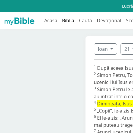
Lucră
Acasă
Biblia
Caută
Devoțional
Șc
Ioan
21
1
După aceea Isus 
2
Simon Petru, Tom
ucenicii lui Isus
3
Simon Petru le-a 
au intrat într-o c
4
Dimineața, Isus 
5
„Copii”,
le-a zis 
6
El le-a zis:
„Arunc
mai puteau trage 
7
Atunci ucenicul 