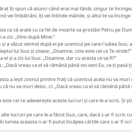
rat îți spun că atunci când erai mai tânăr, singur te încingea
d vei îmbătrâni, îți vei întinde mâinile, și altul te va încinge
esta ca să arate cu ce fel de moarte va proslăvi Petru pe Du
i-a zis:
„Vino după Mine.”
s și a văzut venind după ei pe ucenicul pe care-l iubea Isus, a
ptul lui Isus și zisese: „Doamne, cine este cel ce Te vinde?”
la el și a zis lui Isus: „Doamne, dar cu acesta ce va fi?”
s:
„Dacă vreau ca el să rămână până voi veni Eu, ce-ți pasă ț
asta a ieșit zvonul printre frați că ucenicul acela nu va muri 
u că nu va muri deloc, ci:
„Dacă vreau ca el să rămână până vo
este cel ce adeverește aceste lucruri și care le-a scris. Și șt
alte lucruri pe care le-a făcut Isus, care, dacă s-ar fi scris 
 în lumea aceasta n-ar fi putut încăpea cărțile care s-ar fi scr