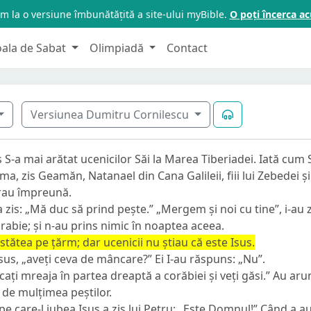
m la o versiune îmbunătățită a site-ului myBible.
O poți încerca 
oala de Sabat
Olimpiadă
Contact
Versiunea Dumitru Cornilescu
S-a mai arătat ucenicilor Săi la Marea Tiberiadei. Iată cum S
a, zis Geamăn, Natanael din Cana Galileii, fiii lui Zebedei și 
 erau împreună.
zis: „Mă duc să prind pește.” „Mergem și noi cu tine”, i-au zis
orabie; și n-au prins nimic în noaptea aceea.
stătea pe țărm; dar ucenicii nu știau că este Isus.
Isus,
„aveți ceva de mâncare?”
Ei I-au răspuns: „Nu”.
ați mreaja în partea dreaptă a corăbiei și veți găsi.”
Au arun
de mulțimea peștilor.
pe care-l iubea Isus a zis lui Petru: „Este Domnul!” Când a a