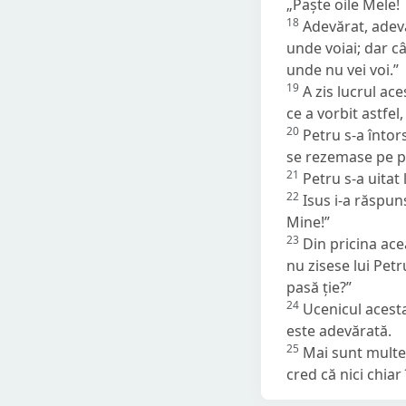
„Paște oile Mele!
18
Adevărat, adevă
unde voiai; dar cân
unde nu vei voi.”
19
A zis lucrul ac
ce a vorbit astfel, 
20
Petru s-a întor
se rezemase pe pie
21
Petru s-a uitat 
22
Isus i-a răspun
Mine!”
23
Din pricina ace
nu zisese lui Petr
pasă ție?”
24
Ucenicul acesta 
este adevărată.
25
Mai sunt multe 
cred că nici chiar