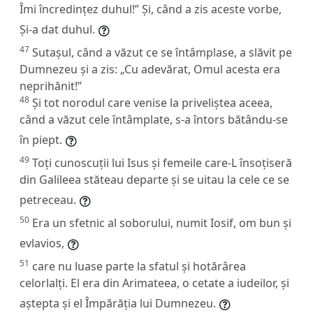
Îmi încredințez duhul!”
Și, când a zis aceste vorbe,
Și-a dat duhul.
47
Sutașul, când a văzut ce se întâmplase, a slăvit pe
Dumnezeu și a zis: „Cu adevărat, Omul acesta era
neprihănit!”
48
Și tot norodul care venise la priveliștea aceea,
când a văzut cele întâmplate, s-a întors bătându-se
în piept.
49
Toți cunoscuții lui Isus și femeile care-L însoțiseră
din Galileea stăteau departe și se uitau la cele ce se
petreceau.
50
Era un sfetnic al soborului, numit Iosif, om bun și
evlavios,
51
care nu luase parte la sfatul și hotărârea
celorlalți. El era din Arimateea, o cetate a iudeilor, și
aștepta și el Împărăția lui Dumnezeu.