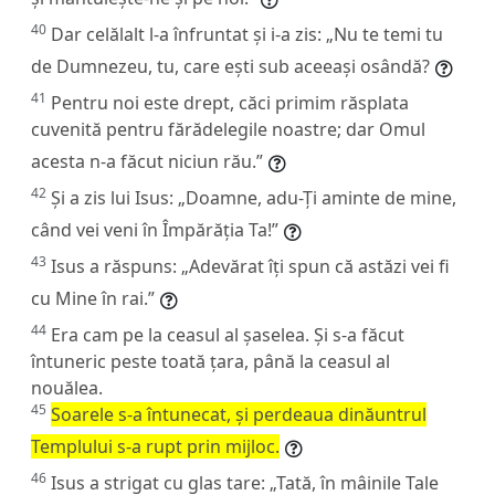
40
Dar celălalt l-a înfruntat și i-a zis: „Nu te temi tu
de Dumnezeu, tu, care ești sub aceeași osândă?
41
Pentru noi este drept, căci primim răsplata
cuvenită pentru fărădelegile noastre; dar Omul
acesta n-a făcut niciun rău.”
42
Și a zis lui Isus: „Doamne, adu-Ți aminte de mine,
când vei veni în Împărăția Ta!”
43
Isus a răspuns:
„Adevărat îți spun că astăzi vei fi
cu Mine în rai.”
44
Era cam pe la ceasul al șaselea. Și s-a făcut
întuneric peste toată țara, până la ceasul al
nouălea.
45
Soarele s-a întunecat, și perdeaua dinăuntrul
Templului s-a rupt prin mijloc.
46
Isus a strigat cu glas tare:
„Tată, în mâinile Tale