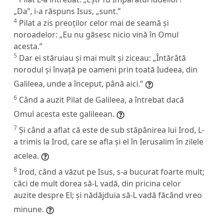
„Da”,
i-a răspuns Isus,
„sunt.”
4
Pilat a zis preoților celor mai de seamă și
noroadelor: „Eu nu găsesc nicio vină în Omul
acesta.”
5
Dar ei stăruiau și mai mult și ziceau: „Întărâtă
norodul și învață pe oameni prin toată Iudeea, din
Galileea, unde a început, până aici.”
6
Când a auzit Pilat de Galileea, a întrebat dacă
Omul acesta este galileean.
7
Și când a aflat că este de sub stăpânirea lui Irod, L-
a trimis la Irod, care se afla și el în Ierusalim în zilele
acelea.
8
Irod, când a văzut pe Isus, s-a bucurat foarte mult;
căci de mult dorea să-L vadă, din pricina celor
auzite despre El; și nădăjduia să-L vadă făcând vreo
minune.