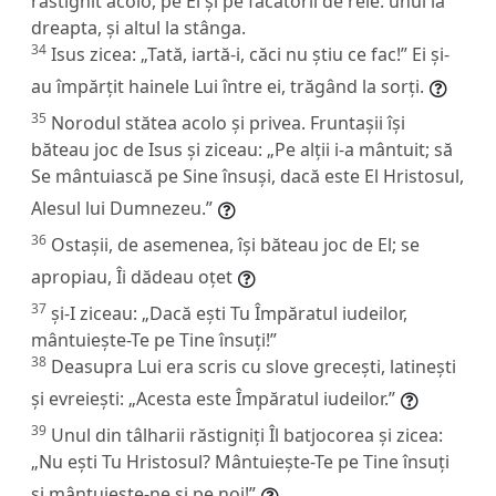
răstignit acolo, pe El și pe făcătorii de rele: unul la
dreapta, și altul la stânga.
34
Isus zicea:
„Tată, iartă-i, căci nu știu ce fac!”
Ei și-
au împărțit hainele Lui între ei, trăgând la sorți.
35
Norodul stătea acolo și privea. Fruntașii își
băteau joc de Isus și ziceau: „Pe alții i-a mântuit; să
Se mântuiască pe Sine însuși, dacă este El Hristosul,
Alesul lui Dumnezeu.”
36
Ostașii, de asemenea, își băteau joc de El; se
apropiau, Îi dădeau oțet
37
și-I ziceau: „Dacă ești Tu Împăratul iudeilor,
mântuiește-Te pe Tine însuți!”
38
Deasupra Lui era scris cu slove grecești, latinești
și evreiești: „Acesta este Împăratul iudeilor.”
39
Unul din tâlharii răstigniți Îl batjocorea și zicea:
„Nu ești Tu Hristosul? Mântuiește-Te pe Tine însuți
și mântuiește-ne și pe noi!”