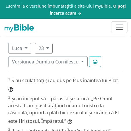
Lucrăm la o versiune îmbunătățită a site-ului myBible.
O poți
încerca acum →
Luca
23
Versiunea Dumitru Cornilescu
1
S-au sculat toți și au dus pe Isus înaintea lui Pilat.
2
Și au început să-L pârască și să zică: „Pe Omul
acesta L-am găsit ațâțând neamul nostru la
răscoală, oprind a plăti bir cezarului și zicând că El
este Hristosul, Împăratul.”
3
Pilat L-a întrebat: „Ești Tu Împăratul iudeilor?”