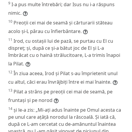
9
I-a pus multe întrebări; dar Isus nu i-a răspuns
nimic.
10
Preoții cei mai de seamă și cărturarii stăteau
acolo și-L pârau cu înfierbântare.
11
Irod, cu ostașii lui de pază, se purtau cu El cu
dispreț; și, după ce și-a bătut joc de El și L-a
îmbrăcat cu o haină strălucitoare, L-a trimis înapoi
la Pilat.
12
În ziua aceea, Irod și Pilat s-au împrietenit unul
cu altul, căci erau învrăjbiți între ei mai înainte.
13
Pilat a strâns pe preoții cei mai de seamă, pe
fruntași și pe norod
14
și le-a zis: „Mi-ați adus înainte pe Omul acesta ca
pe unul care ațâță norodul la răscoală. Și iată că,
după ce L-am cercetat cu de-amănuntul înaintea
voastră, nu L-am găsit vinovat de niciunul din