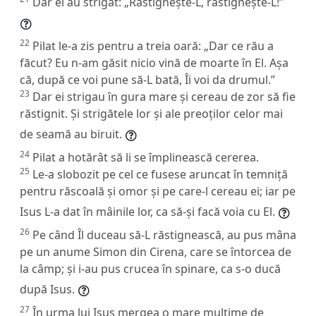
Dar ei au strigat: „Răstignește-L, răstignește-L!”
22
Pilat le-a zis pentru a treia oară: „Dar ce rău a
făcut? Eu n-am găsit nicio vină de moarte în El. Așa
că, după ce voi pune să-L bată, Îi voi da drumul.”
23
Dar ei strigau în gura mare și cereau de zor să fie
răstignit. Și strigătele lor și ale preoților celor mai
de seamă au biruit.
24
Pilat a hotărât să li se împlinească cererea.
25
Le-a slobozit pe cel ce fusese aruncat în temniță
pentru răscoală și omor și pe care-l cereau ei; iar pe
Isus L-a dat în mâinile lor, ca să-și facă voia cu El.
26
Pe când Îl duceau să-L răstignească, au pus mâna
pe un anume Simon din Cirena, care se întorcea de
la câmp; și i-au pus crucea în spinare, ca s-o ducă
după Isus.
27
În urma lui Isus mergea o mare mulțime de