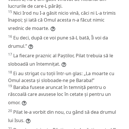
lucrurile de care-L pârâți.
15
Nici Irod nu I-a găsit nicio vină, căci ni L-a trimis
înapoi; și iată că Omul acesta n-a făcut nimic
vrednic de moarte.
16
Eu deci, după ce voi pune să-L bată, Îi voi da
drumul.”
17
La fiecare praznic al Paștilor, Pilat trebuia să le
sloboadă un întemnițat.
18
Ei au strigat cu toții într-un glas: „La moarte cu
Omul acesta și sloboade-ne pe Baraba!”
19
Baraba fusese aruncat în temniță pentru o
răscoală care avusese loc în cetate și pentru un
omor.
20
Pilat le-a vorbit din nou, cu gând să dea drumul
lui Isus.
21