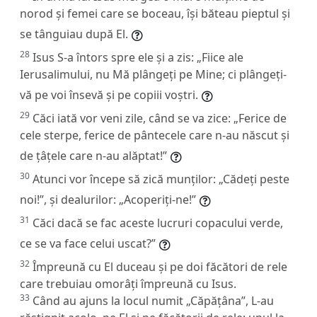
norod și femei care se boceau, își băteau pieptul și
se tânguiau după El.
28
Isus S-a întors spre ele și a zis:
„Fiice ale
Ierusalimului, nu Mă plângeți pe Mine; ci plângeți-
vă pe voi însevă și pe copiii voștri.
29
Căci iată vor veni zile, când se va zice: „Ferice de
cele sterpe, ferice de pântecele care n-au născut și
de țâțele care n-au alăptat!”
30
Atunci vor începe să zică munților: „Cădeți peste
noi!”, și dealurilor: „Acoperiți-ne!”
31
Căci dacă se fac aceste lucruri copacului verde,
ce se va face celui uscat?”
32
Împreună cu El duceau și pe doi făcători de rele
care trebuiau omorâți împreună cu Isus.
33
Când au ajuns la locul numit „Căpățâna”, L-au