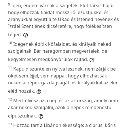
9
Igen, engem várnak a szigetek. Elöl Tarsís hajói,
hogy elhozzák fiaidat messziről ezüstjükkel és
aranyukkal együtt a te URad és Istened nevének és
Izráel Szentjének dicséretére, hogy fölékesítsen
téged.
10
Idegenek építik kőfalaidat, és királyaik neked
szolgálnak. Bár haragomban megvertelek, de
kegyelmesen megkönyörülök rajtad.
11
Kapuid szüntelen nyitva lesznek, nem zárják be
őket sem éjjel, sem nappal, hogy elhozhassák
neked a népek gazdagságát, és királyaikkal az élen
eléd hozzák.
12
Mert elvész az a nép és az az ország, amely nem
akar neked szolgálni, azok a népek mindenestül
elpusztulnak.
13
Hozzád tart a Libánon ékessége: a ciprus, kőris