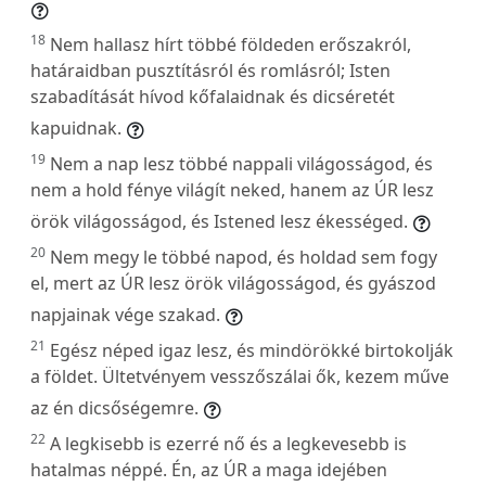
18
Nem hallasz hírt többé földeden erőszakról,
határaidban pusztításról és romlásról; Isten
szabadítását hívod kőfalaidnak és dicséretét
kapuidnak.
19
Nem a nap lesz többé nappali világosságod, és
nem a hold fénye világít neked, hanem az ÚR lesz
örök világosságod, és Istened lesz ékességed.
20
Nem megy le többé napod, és holdad sem fogy
el, mert az ÚR lesz örök világosságod, és gyászod
napjainak vége szakad.
21
Egész néped igaz lesz, és mindörökké birtokolják
a földet. Ültetvényem vesszőszálai ők, kezem műve
az én dicsőségemre.
22
A legkisebb is ezerré nő és a legkevesebb is
hatalmas néppé. Én, az ÚR a maga idejében