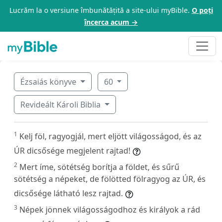
Lucrăm la o versiune îmbunătățită a site-ului myBible.
O poți
încerca acum →
Ézsaiás könyve
60
Revideált Károli Biblia
1
Kelj föl, ragyogjál, mert eljött világosságod, és az
ÚR dicsősége megjelent rajtad!
2
Mert íme, sötétség borítja a földet, és sűrű
sötétség a népeket, de fölötted fölragyog az ÚR, és
dicsősége látható lesz rajtad.
3
Népek jönnek világosságodhoz és királyok a rád