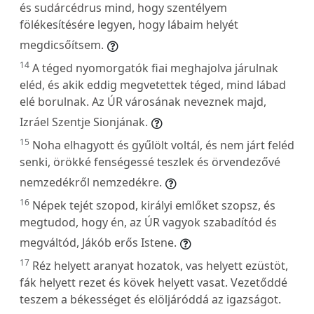
és sudárcédrus mind, hogy szentélyem
fölékesítésére legyen, hogy lábaim helyét
megdicsőítsem.
14
A téged nyomorgatók fiai meghajolva járulnak
eléd, és akik eddig megvetettek téged, mind lábad
elé borulnak. Az ÚR városának neveznek majd,
Izráel Szentje Sionjának.
15
Noha elhagyott és gyűlölt voltál, és nem járt feléd
senki, örökké fenségessé teszlek és örvendezővé
nemzedékről nemzedékre.
16
Népek tejét szopod, királyi emlőket szopsz, és
megtudod, hogy én, az ÚR vagyok szabadítód és
megváltód, Jákób erős Istene.
17
Réz helyett aranyat hozatok, vas helyett ezüstöt,
fák helyett rezet és kövek helyett vasat. Vezetőddé
teszem a békességet és elöljáróddá az igazságot.