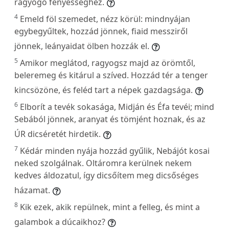
ragyogó fényességhez.
4
Emeld föl szemedet, nézz körül: mindnyájan
egybegyűltek, hozzád jönnek, fiaid messziről
jönnek, leányaidat ölben hozzák el.
5
Amikor meglátod, ragyogsz majd az örömtől,
beleremeg és kitárul a szíved. Hozzád tér a tenger
kincsözöne, és feléd tart a népek gazdagsága.
6
Elborít a tevék sokasága, Midján és Éfa tevéi; mind
Sebából jönnek, aranyat és tömjént hoznak, és az
ÚR dicséretét hirdetik.
7
Kédár minden nyája hozzád gyűlik, Nebájót kosai
neked szolgálnak. Oltáromra kerülnek nekem
kedves áldozatul, így dicsőítem meg dicsőséges
házamat.
8
Kik ezek, akik repülnek, mint a felleg, és mint a
galambok a dúcaikhoz?