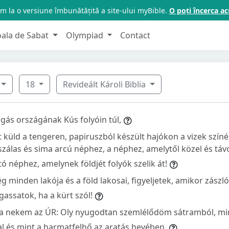
m la o versiune îmbunătățită a site-ului myBible.
O poți încerca 
oala de Sabat
Olympiad
Contact
18
Revideált Károli Biblia
ogás országának Kús folyóin túl,
 küld a tengeren, papiruszból készült hajókon a vizek színé
szálas és sima arcú néphez, a néphez, amelytől közel és távo
ó néphez, amelynek földjét folyók szelik át!
ég minden lakója és a föld lakosai, figyeljetek, amikor zászl
gassatok, ha a kürt szól!
a nekem az ÚR: Oly nyugodtan szemlélődöm sátramból, mi
l és mint a harmatfelhő az aratás hevében.