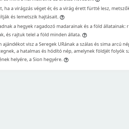
t, ha a virágzás véget ér, és a virág érett fürtté lesz, metsz
ítják és lemetszik hajtásait.
dnak a hegyek ragadozó madarainak és a föld állatainak: r
 és rajtuk telel a föld minden állata.
 ajándékot visz a Seregek URának a szálas és sima arcú nép
ttegnek, a hatalmas és hódító nép, amelynek földjét folyók sz
nek helyére, a Sion hegyére.