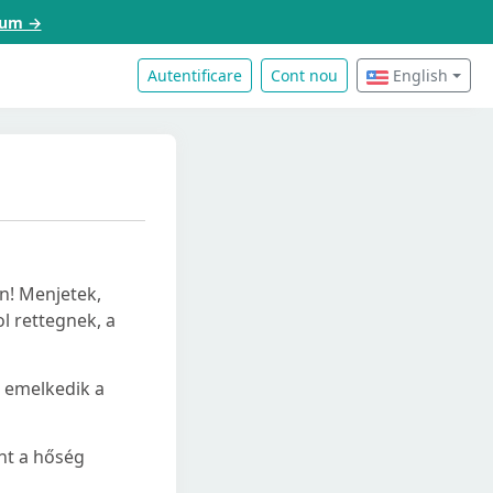
acum →
Autentificare
Cont nou
English
n! Menjetek,
l rettegnek, a
ó emelkedik a
nt a hőség