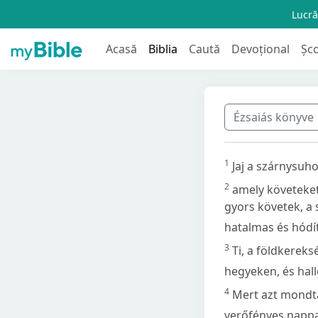
Lucră
Acasă
Biblia
Caută
Devoțional
Șc
Ézsaiás könyve
1
Jaj a szárnysuh
2
amely követeket
gyors követek, a 
hatalmas és hódít
3
Ti, a földkereks
hegyeken, és hall
4
Mert azt mondt
verőfényes nappa