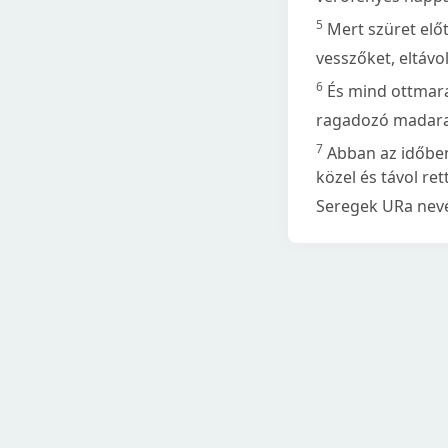
5
Mert szüret előt
vesszőket, eltávol
6
És mind ottmara
ragadozó madarak,
7
Abban az időben
közel és távol re
Seregek URa nevé