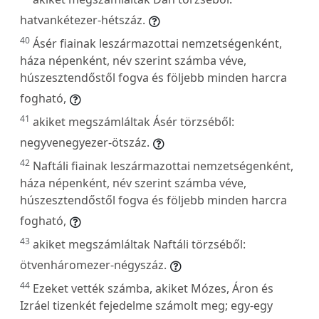
hatvankétezer-hétszáz.
40
Ásér fiainak leszármazottai nemzetségenként,
háza népenként, név szerint számba véve,
húszesztendőstől fogva és följebb minden harcra
fogható,
41
akiket megszámláltak Ásér törzséből:
negyvenegyezer-ötszáz.
42
Naftáli fiainak leszármazottai nemzetségenként,
háza népenként, név szerint számba véve,
húszesztendőstől fogva és följebb minden harcra
fogható,
43
akiket megszámláltak Naftáli törzséből:
ötvenháromezer-négyszáz.
44
Ezeket vették számba, akiket Mózes, Áron és
Izráel tizenkét fejedelme számolt meg; egy-egy