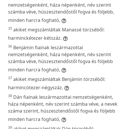
nemzetségenként, háza népenként, név szerint
számba véve, húszesztendőstől fogva és följebb,
minden harcra fogható,
35
akiket megszámláltak Manassé törzséből:
harminckétezer-kétszáz.
36
Benjámin fiainak leszármazottai
nemzetségenként, háza népenként, név szerint
számba véve, húszesztendőstől fogva és följebb
minden harcra fogható,
37
akiket megszámláltak Benjámin törzséből:
harmincötezer-négyszáz.
38
Dán fiainak leszármazottai nemzetségenként,
háza népenként, név szerint számba véve, a nevek
száma szerint, húszesztendőstől fogva és följebb
minden harcra fogható,
39
akiket megszámláltak Dán törzséből: