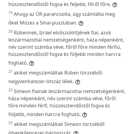
húszesztendőstől fogva és feljebb, főről főre.
19
Ahogy az ÚR parancsolta, úgy számlálta meg
őket Mózes a Sínai-pusztában.
20
Rúbennek, Izráel elsőszülöttjének fiai, azok
leszármazottai nemzetségenként, háza népenként,
név szerint számba véve, főről főre minden férfiú,
húszesztendőstől fogva és följebb minden harcra
fogható,
21
akiket megszámláltak Rúben törzséből:
negyvenhatezer-ötszáz lélek.
22
Simeon fiainak leszármazottai nemzetségenként,
háza népenként, név szerint számba véve, főről
főre minden férfi, húszesztendőstől fogva és
följebb, minden harcra fogható,
23
akiket megszámláltak Simeon törzséből:
ötvenkilencezer-háromszáz.