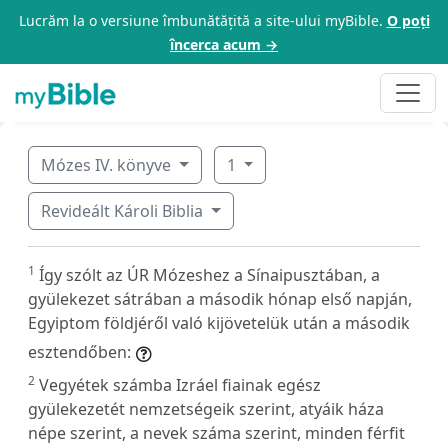
Lucrăm la o versiune îmbunătățită a site-ului myBible.
O poți
încerca acum →
Mózes IV. könyve
1
Revideált Károli Biblia
1
Így szólt az ÚR Mózeshez a Sínaipusztában, a
gyülekezet sátrában a második hónap első napján,
Egyiptom földjéről való kijövetelük után a második
esztendőben:
2
Vegyétek számba Izráel fiainak egész
gyülekezetét nemzetségeik szerint, atyáik háza
népe szerint, a nevek száma szerint, minden férfit