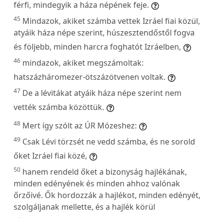
férfi, mindegyik a háza népének feje.
45
Mindazok, akiket számba vettek Izráel fiai közül,
atyáik háza népe szerint, húszesztendőstől fogva
és följebb, minden harcra foghatót Izráelben,
46
mindazok, akiket megszámoltak:
hatszázháromezer-ötszázötvenen voltak.
47
De a lévitákat atyáik háza népe szerint nem
vették számba közöttük.
48
Mert így szólt az ÚR Mózeshez:
49
Csak Lévi törzsét ne vedd számba, és ne sorold
őket Izráel fiai közé,
50
hanem rendeld őket a bizonyság hajlékának,
minden edényének és minden ahhoz valónak
őrzőivé. Ők hordozzák a hajlékot, minden edényét,
szolgáljanak mellette, és a hajlék körül