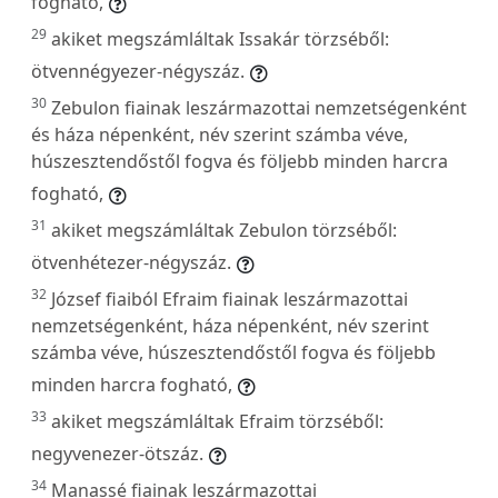
fogható,
29
akiket megszámláltak Issakár törzséből:
ötvennégyezer-négyszáz.
30
Zebulon fiainak leszármazottai nemzetségenként
és háza népenként, név szerint számba véve,
húszesztendőstől fogva és följebb minden harcra
fogható,
31
akiket megszámláltak Zebulon törzséből:
ötvenhétezer-négyszáz.
32
József fiaiból Efraim fiainak leszármazottai
nemzetségenként, háza népenként, név szerint
számba véve, húszesztendőstől fogva és följebb
minden harcra fogható,
33
akiket megszámláltak Efraim törzséből:
negyvenezer-ötszáz.
34
Manassé fiainak leszármazottai