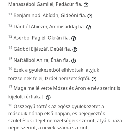
Manasséból Gamliél, Pedácúr fia.
11
Benjáminból Abídán, Gideóni fia.
12
Dánból Ahiezer, Ammisaddaj fia.
13
Ásérból Pagiél, Okrán fia.
14
Gádból Eljászáf, Deúél fia.
15
Naftáliból Ahira, Énán fia.
16
Ezek a gyülekezetből elhívottak, atyjuk
törzseinek fejei, Izráel nemzetségfői.
17
Maga mellé vette Mózes és Áron e név szerint is
kijelölt férfiakat.
18
Összegyűjtötték az egész gyülekezetet a
második hónap első napján, és bejegyezték
születésük idejét nemzetségeik szerint, atyáik háza
népe szerint, a nevek száma szerint,