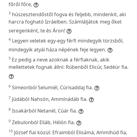
főről főre,
3
húszesztendőstől fogva és feljebb, mindenkit, aki
harcra fogható Izráelben. Számláljátok meg őket
seregenként, te és Áron!
4
Legyen veletek egy-egy férfi mindegyik törzsből,
mindegyik atyái háza népének feje legyen.
5
Ez pedig a neve azoknak a férfiaknak, akik
mellettetek fognak állni: Rúbenből Elicúr, Sedéúr fia.
6
Simeonból Selumiél, Cúrisaddaj fia.
7
Júdából Nahsón, Ammínádáb fia.
8
Issakárból Netanél, Cúár fia.
9
Zebulonból Eliáb, Hélón fia.
10
József fiai közül: Efraimból Elisámá, Ammihúd fia,