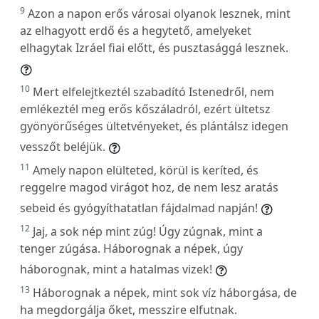
9
Azon a napon erős városai olyanok lesznek, mint
az elhagyott erdő és a hegytető, amelyeket
elhagytak Izráel fiai előtt, és pusztasággá lesznek.
10
Mert elfelejtkeztél szabadító Istenedről, nem
emlékeztél meg erős kőszáladról, ezért ültetsz
gyönyörűséges ültetvényeket, és plántálsz idegen
vesszőt beléjük.
11
Amely napon elülteted, körül is keríted, és
reggelre magod virágot hoz, de nem lesz aratás
sebeid és gyógyíthatatlan fájdalmad napján!
12
Jaj, a sok nép mint zúg! Úgy zúgnak, mint a
tenger zúgása. Háborognak a népek, úgy
háborognak, mint a hatalmas vizek!
13
Háborognak a népek, mint sok víz háborgása, de
ha megdorgálja őket, messzire elfutnak.