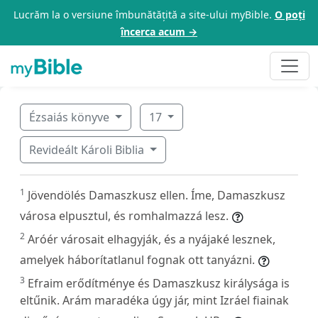
Lucrăm la o versiune îmbunătățită a site-ului myBible.
O poți
încerca acum →
Ézsaiás könyve
17
Revideált Károli Biblia
1
Jövendölés Damaszkusz ellen. Íme, Damaszkusz
városa elpusztul, és romhalmazzá lesz.
2
Aróér városait elhagyják, és a nyájaké lesznek,
amelyek háborítatlanul fognak ott tanyázni.
3
Efraim erődítménye és Damaszkusz királysága is
eltűnik. Arám maradéka úgy jár, mint Izráel fiainak