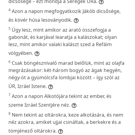
dicsősége – ezt mondja a Seregek URa.
4
Azon a napon megfogyatkozik Jákób dicsősége,
és kövér húsa lesoványodik.
5
Úgy lesz, mint amikor az arató összefogja a
gabonát, és karjával learatja a kalászokat; olyan
lesz, mint amikor valaki kalászt szed a Refáim
völgyében.
6
Csak böngésznivaló marad belőlük, mint az olajfa
megrázásakor: két-három bogyó az ágak hegyén,
négy-öt a gyümölcsfa lombjai között – így szól az
ÚR, Izráel Istene.
7
Azon a napon Alkotójára tekint az ember, és
szeme Izráel Szentjére néz.
8
Nem tekint az oltárokra, keze alkotására, és nem
néz azokra, amiket ujjai csináltak, a berkekre és a
tömjénező oltárokra.