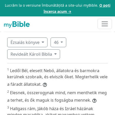
Lucrăm la o versiune îmbunătățită a site-ului myBible.
O poți
încerca acum →
Ézsaiás könyve
46
Revideált Károli Biblia
1
Ledől Bél, elesett Nebó, állatokra és barmokra
kerülnek szobraik, és elviszik őket. Megterhelik vele
a fáradt állatokat.
2
Elesnek, összerogynak mind, nem menthetik meg
a terhet, és ők maguk is fogságba mennek.
3
Hallgass rám, Jákób háza és Izráel házának
minden maradéka, akiket magamhoz vettem