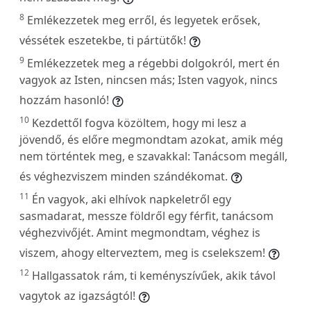
8
Emlékezzetek meg erről, és legyetek erősek,
véssétek eszetekbe, ti pártütők!
9
Emlékezzetek meg a régebbi dolgokról, mert én
vagyok az Isten, nincsen más; Isten vagyok, nincs
hozzám hasonló!
10
Kezdettől fogva közöltem, hogy mi lesz a
jövendő, és előre megmondtam azokat, amik még
nem történtek meg, e szavakkal: Tanácsom megáll,
és véghezviszem minden szándékomat.
11
Én vagyok, aki elhívok napkeletről egy
sasmadarat, messze földről egy férfit, tanácsom
véghezvivőjét. Amint megmondtam, véghez is
viszem, ahogy elterveztem, meg is cselekszem!
12
Hallgassatok rám, ti keményszívűek, akik távol
vagytok az igazságtól!