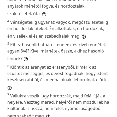
anyátok méhétől fogva, és hordoztalak
születésetek óta.
4
Vénségetekig ugyanaz vagyok, megőszülésetekig
én hordozlak titeket. Én alkottalak, én hordozlak,
én visellek el és én szabadítalak meg.
5
Kihez hasonlíthatnátok engem, és kivel tennétek
egyenlővé? Kivel mérnétek össze, akihez hasonló
lennék?
6
Kiöntik az aranyat az erszényből, kimérik az
ezüstöt mérleggel, és ötvöst fogadnak, hogy istent
készítsen abból; és meghajolnak, leborulnak előtte.
7
Vállukra veszik, úgy hordozzák, majd felállítják a
helyére. Veszteg marad, helyéről nem mozdul el; ha
kiáltanak is hozzá, nem felel, nyomorúságodból
nem szabadít meg.