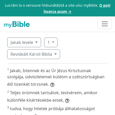
Lucrăm la o versiune îmbunătățită a site-ului myBible.
O poți
încerca acum →
Jakab levele
1
Revideált Károli Biblia
1
Jakab, Istennek és az Úr Jézus Krisztusnak
szolgája, üdvözletemet küldöm a szétszórtságban
élő tizenkét törzsnek.
2
Teljes örömnek tartsátok, testvéreim, amikor
különféle kísértésekbe estek,
3
tudva, hogy hitetek próbája állhatatosságot