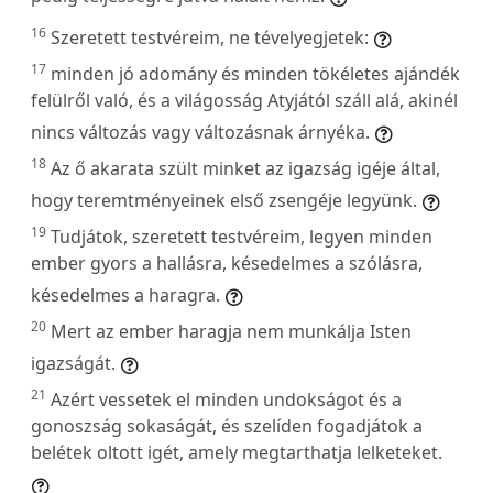
16
Szeretett testvéreim, ne tévelyegjetek:
17
minden jó adomány és minden tökéletes ajándék
felülről való, és a világosság Atyjától száll alá, akinél
nincs változás vagy változásnak árnyéka.
18
Az ő akarata szült minket az igazság igéje által,
hogy teremtményeinek első zsengéje legyünk.
19
Tudjátok, szeretett testvéreim, legyen minden
ember gyors a hallásra, késedelmes a szólásra,
késedelmes a haragra.
20
Mert az ember haragja nem munkálja Isten
igazságát.
21
Azért vessetek el minden undokságot és a
gonoszság sokaságát, és szelíden fogadjátok a
belétek oltott igét, amely megtarthatja lelketeket.