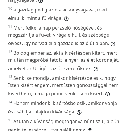
10
a gazdag pedig az ő alacsonyságával, mert
elmúlik, mint a fű virága.
11
Mert felkel a nap perzselő hőségével, és
megszárítja a füvet, virága elhull, és szépsége
elvész. Így hervad el a gazdag is az ő útjaiban.
12
Boldog ember az, aki a kísértésben kitart, mert
miután megpróbáltatott, elnyeri az élet koronáját,
amelyet az Úr ígért az őt szeretőknek.
13
Senki se mondja, amikor kísértésbe esik, hogy
Isten kísért engem, mert Isten gonoszsággal nem
kísérthető, ő maga pedig senkit sem kísért.
14
Hanem mindenki kísértésbe esik, amikor vonja
és csábítja tulajdon kívánsága.
15
Azután a kívánság megfoganva bűnt szül, a bűn
pedig teljességre jutva halált nemz.