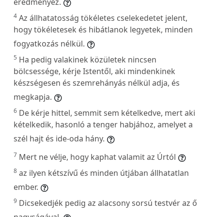
eredményez.
4
Az állhatatosság tökéletes cselekedetet jelent,
hogy tökéletesek és hibátlanok legyetek, minden
fogyatkozás nélkül.
5
Ha pedig valakinek közületek nincsen
bölcsessége, kérje Istentől, aki mindenkinek
készségesen és szemrehányás nélkül adja, és
megkapja.
6
De kérje hittel, semmit sem kételkedve, mert aki
kételkedik, hasonló a tenger habjához, amelyet a
szél hajt és ide-oda hány.
7
Mert ne vélje, hogy kaphat valamit az Úrtól
8
az ilyen kétszívű és minden útjában állhatatlan
ember.
9
Dicsekedjék pedig az alacsony sorsú testvér az ő
nagyságával,