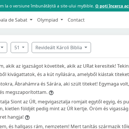
m la o versiune îmbunătățită a site-ului myBible.
O poți încerca 
oala de Sabat
Olympiad
Contact
51
Revideált Károli Biblia
, akik az igazságot követitek, akik az URat keresitek! Tekin
ől kivágattatok, és a kút nyílására, amelyből kiástak titeket
tokra, Ábrahámra és Sárára, aki szült titeket! Egymaga volt
és megszaporítottam.
alja Siont az ÚR, megvigasztalja romjait egytől egyig, és p
en, kietlen földjét pedig mint az ÚR kertje. Öröm és vigasság
ret hangja!
pem, és hallgass rám, nemzetem! Mert tanítás származik től