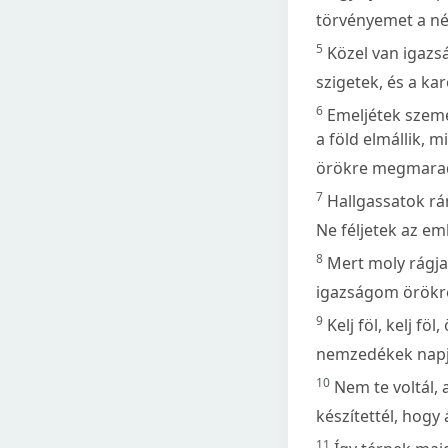
törvényemet a né
5
Közel van igazs
szigetek, és a k
6
Emeljétek szemet
a föld elmállik, 
örökre megmarad
7
Hallgassatok rá
Ne féljetek az em
8
Mert moly rágja
igazságom örökr
9
Kelj föl, kelj fö
nemzedékek napjai
10
Nem te voltál, 
készítettél, hog
11