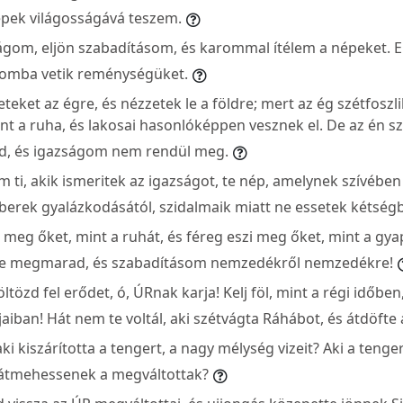
pek világosságává teszem.
ágom, eljön szabadításom, és karommal ítélem a népeket. 
aromba vetik reménységüket.
eket az égre, és nézzetek le a földre; mert az ég szétfoszlik
mint a ruha, és lakosai hasonlóképpen vesznek el. De az én 
, és igazságom nem rendül meg.
m ti, akik ismeritek az igazságot, te nép, amelynek szívébe
berek gyalázkodásától, szidalmaik miatt ne essetek kétség
 meg őket, mint a ruhát, és féreg eszi meg őket, mint a gyap
e megmarad, és szabadításom nemzedékről nemzedékre!
l, öltözd fel erődet, ó, ÚRnak karja! Kelj föl, mint a régi időbe
ban! Hát nem te voltál, aki szétvágta Ráhábot, és átdöfte 
aki kiszárította a tengert, a nagy mélység vizeit? Aki a teng
y átmehessenek a megváltottak?