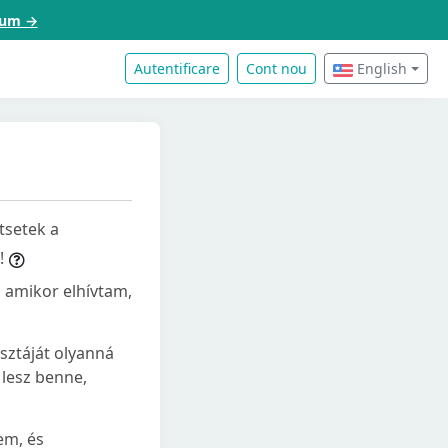
acum →
Autentificare
Cont nou
English
tsetek a
!
, amikor elhívtam,
usztáját olyanná
 lesz benne,
em, és