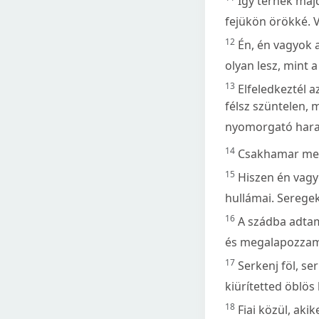
Így térnek maj
fejükön örökké. V
12
Én, én vagyok a
olyan lesz, mint a
13
Elfeledkeztél a
félsz szüntelen, 
nyomorgató hara
14
Csakhamar megs
15
Hiszen én vagy
hullámai. Serege
16
A szádba adtam
és megalapozzam 
17
Serkenj föl, ser
kiürítetted öblös
18
Fiai közül, aki