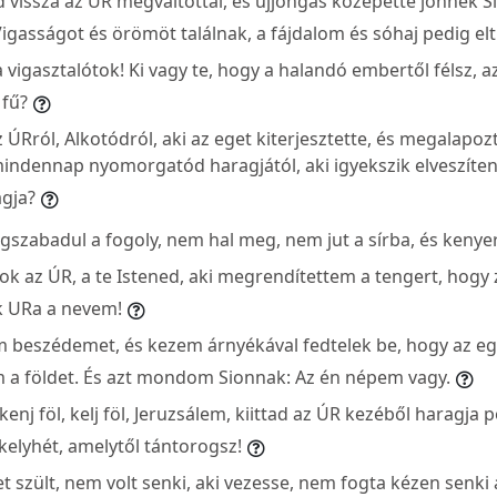
d vissza az ÚR megváltottai, és ujjongás közepette jönnek 
igasságot és örömöt találnak, a fájdalom és sóhaj pedig elt
 vigasztalótok! Ki vagy te, hogy a halandó embertől félsz, az
 fű?
z ÚRról, Alkotódról, aki az eget kiterjesztette, és megalapoz
mindennap nyomorgatód haragjától, aki igyekszik elveszíten
gja?
zabadul a fogoly, nem hal meg, nem jut a sírba, és kenyer
ok az ÚR, a te Istened, aki megrendítettem a tengert, hogy
k URa a nevem!
 beszédemet, és kezem árnyékával fedtelek be, hogy az eg
a földet. És azt mondom Sionnak: Az én népem vagy.
kenj föl, kelj föl, Jeruzsálem, kiittad az ÚR kezéből haragja p
 kelyhét, amelytől tántorogsz!
ket szült, nem volt senki, aki vezesse, nem fogta kézen senki a