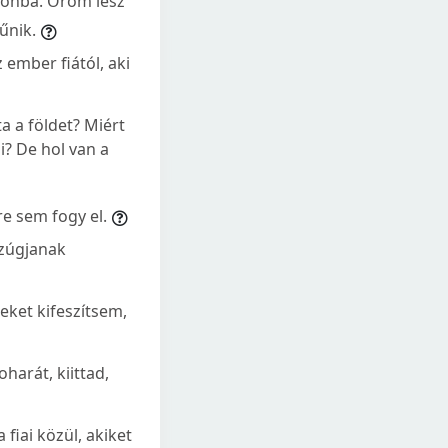
Sionba. Öröm lesz
űnik.
 ember fiától, aki
ta a földet? Miért
i? De hol van a
e sem fogy el.
 zúgjanak
eket kifeszítsem,
oharát, kiittad,
 fiai közül, akiket