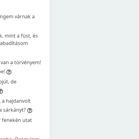
Engem várnak a
, mint a füst, és
szabadításom
n van a törvényem!
be!
jút, de
n, a hajdanvolt
a sárkányt?
er fenekén utat