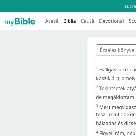
Lucră
Acasă
Biblia
Caută
Devoțional
Șc
Ézsaiás könyve
1
Hallgassatok rám
kősziklára, amelyb
2
Tekintsetek atyá
de megáldottam 
3
Mert megvigaszt
teszi, mint az Éd
hálaadás és dicsé
4
Figyelj rám, né