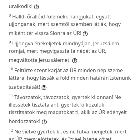
uralkodik!
8
Halld, őrállóid fölemelik hangjukat, együtt
ujjonganak, mert szemtől szemben látják, hogy
miként tér vissza Sionra az ÚR!
9
Ujjongva énekeljetek mindnyájan, Jeruzsálem
romjai, mert megvigasztalta népét az ÚR,
megváltotta Jeruzsálemet!
10
Feltűrte szent karját az ÚR minden nép szeme
láttára, hogy lássák a föld minden határán Istenünk
szabadítását!
11
Távozzatok, távozzatok, gyertek ki onnan! Ne
illessetek tisztátalant, gyertek ki közülük,
tisztítsátok meg magatokat ti, akik az ÚR edényeit
hordozzátok!
12
Ne sietve gyertek ki, és ne futva menjetek, mert
az ÚR megy előttetek, és Izráel Istene követ