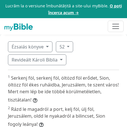
Lucrăm la o versiune îmbunătățită a site-ului myBible.
O poți
încerca acum →
Ézsaiás könyve
52
Revideált Károli Biblia
1
Serkenj föl, serkenj föl, öltözd föl erődet, Sion,
öltözz föl ékes ruháidba, Jeruzsálem, te szent város!
Mert nem lép be ide többé körülmetéletlen,
tisztátalan!
2
Rázd le magadról a port, kelj föl, ülj föl,
Jeruzsálem, oldd le nyakadról a bilincset, Sion
fogoly leánya!