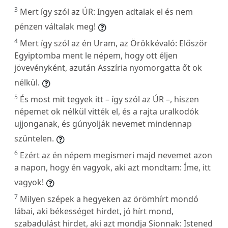
3
Mert így szól az ÚR: Ingyen adtalak el és nem
pénzen váltalak meg!
4
Mert így szól az én Uram, az Örökkévaló: Először
Egyiptomba ment le népem, hogy ott éljen
jövevényként, azután Asszíria nyomorgatta őt ok
nélkül.
5
És most mit tegyek itt – így szól az ÚR –, hiszen
népemet ok nélkül vitték el, és a rajta uralkodók
ujjonganak, és gúnyolják nevemet mindennap
szüntelen.
6
Ezért az én népem megismeri majd nevemet azon
a napon, hogy én vagyok, aki azt mondtam: Íme, itt
vagyok!
7
Milyen szépek a hegyeken az örömhírt mondó
lábai, aki békességet hirdet, jó hírt mond,
szabadulást hirdet, aki azt mondja Sionnak: Istened