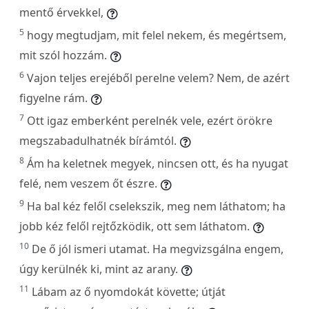
mentő érvekkel,
5
hogy megtudjam, mit felel nekem, és megértsem,
mit szól hozzám.
6
Vajon teljes erejéből perelne velem? Nem, de azért
figyelne rám.
7
Ott igaz emberként perelnék vele, ezért örökre
megszabadulhatnék bírámtól.
8
Ám ha keletnek megyek, nincsen ott, és ha nyugat
felé, nem veszem őt észre.
9
Ha bal kéz felől cselekszik, meg nem láthatom; ha
jobb kéz felől rejtőzködik, ott sem láthatom.
10
De ő jól ismeri utamat. Ha megvizsgálna engem,
úgy kerülnék ki, mint az arany.
11
Lábam az ő nyomdokát követte; útját