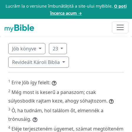
Lucrăm la o versiune îmbunătățită a site-ului myBible.
O poți
încerca acum →
Jób könyve
23
Revideált Károli Biblia
1
Erre Jób így felelt:
2
Még most is keserű a panaszom; csak
súlyosbodik rajtam keze, ahogy sóhajtozom.
3
Ó, ha tudnám, hol találom őt, elmennék a
trónusáig.
4
Eléje terjeszteném ügyemet, számat megtölteném