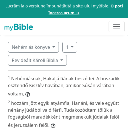
Lucrăm la o versiune îmbunătățită a site-ului myBible.
O poți
încerca acum →
Nehémiás könyve
1
Revideált Károli Biblia
1
Nehémiásnak, Hakaljá fiának beszédei. A huszadik
esztendő Kiszlév havában, amikor Súsán várában
voltam,
2
hozzám jött egyik atyámfia, Hanáni, és vele együtt
néhány Júdából való férfi. Tudakozódtam tőlük a
fogságból maradékként megmenekült júdaiak felől
és Jeruzsálem felől.