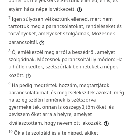
bűneiről, melyekkel vétkeztünk ellened; én is, és
atyám háza népe is vétkezett!
7
Igen súlyosan vétkeztünk ellened, mert nem
tartottuk meg a parancsolatokat, rendeléseket és
törvényeket, amelyeket szolgádnak, Mózesnek
parancsoltál.
8
Ó, emlékezzél meg arról a beszédről, amelyet
szolgádnak, Mózesnek parancsoltál ily módon: Ha
ti hűtlenkedtek, szétszórlak benneteket a népek
között.
9
Ha pedig megtértek hozzám, megtartjátok
parancsolataimat, és megcselekszitek azokat, még
ha az ég szélén lennének is szétszórva
gyermekeitek, onnan is összegyűjtöm őket, és
beviszem őket arra a helyre, amelyet
kiválasztottam, hogy nevem ott lakozzék.
10
Ők a te szolgáid és a te néped, akiket