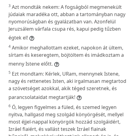
3
Azt mondták nekem: A fogságból megmenekült
júdaiak maradéka ott, abban a tartományban nagy
nyomorúságban és gyalázatban van. Azonfelül
Jeruzsálem várfala csupa rés, kapui pedig tűzben
égtek el!
4
Amikor meghallottam ezeket, napokon át ültem,
sírtam és keseregtem, böjtöltem és imádkoztam a
menny Istene előtt.
5
Ezt mondtam: Kérlek, URam, mennynek Istene,
nagy és rettenetes Isten, aki irgalmasan megtartod
a szövetséget azokkal, akik téged szeretnek, és
parancsolataidat megtartják!
6
Ó, legyen figyelmes a füled, és szemed legyen
nyitva, hallgasd meg szolgád könyörgését, mellyel
most éjjel-nappal könyörgök hozzád szolgáidért,
Izráel fiaiért, és vallást teszek Izráel fiainak