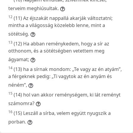
terveim meghiúsultak.
12
(11) Az éjszakát nappallá akarják változtatni;
mintha a világosság közelebb lenne, mint a
sötétség.
13
(12) Ha abban reménykedem, hogy a sír az
otthonom, és a sötétségben vetettem meg
ágyamat;
14
(13) ha a sírnak mondom: „Te vagy az én atyám”,
a férgeknek pedig: „Ti vagytok az én anyám és
néném”,
15
(14) hol van akkor reménységem, ki lát reményt
számomra?
16
(15) Leszáll a sírba, velem együtt nyugszik a
porban.