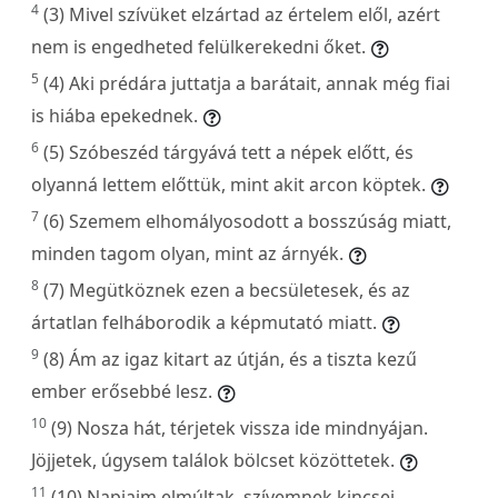
4
(3) Mivel szívüket elzártad az értelem elől, azért
nem is engedheted felülkerekedni őket.
5
(4) Aki prédára juttatja a barátait, annak még fiai
is hiába epekednek.
6
(5) Szóbeszéd tárgyává tett a népek előtt, és
olyanná lettem előttük, mint akit arcon köptek.
7
(6) Szemem elhomályosodott a bosszúság miatt,
minden tagom olyan, mint az árnyék.
8
(7) Megütköznek ezen a becsületesek, és az
ártatlan felháborodik a képmutató miatt.
9
(8) Ám az igaz kitart az útján, és a tiszta kezű
ember erősebbé lesz.
10
(9) Nosza hát, térjetek vissza ide mindnyájan.
Jöjjetek, úgysem találok bölcset közöttetek.
11
(10) Napjaim elmúltak, szívemnek kincsei,