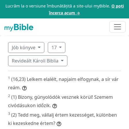
Lucrăm la o versiune îmbunătățită a site-ului myBible.
O poți
încerca acum →
Jób könyve
17
Revideált Károli Biblia
1
(16,23) Lelkem elalélt, napjaim elfogynak, a sír vár
reám.
2
(1) Bizony, gúnyolódók vesznek körül! Szemem
civódásukon időzik.
3
(2) Tedd meg, vállalj értem kezességet, különben
ki kezeskedne értem?