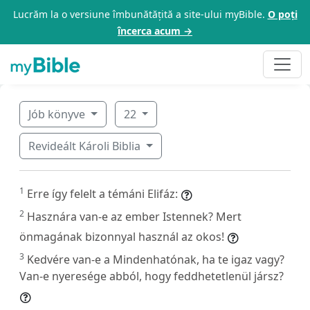
Lucrăm la o versiune îmbunătățită a site-ului myBible.
O poți
încerca acum →
Jób könyve
22
Revideált Károli Biblia
1
Erre így felelt a témáni Elifáz:
2
Hasznára van-e az ember Istennek? Mert
önmagának bizonnyal használ az okos!
3
Kedvére van-e a Mindenhatónak, ha te igaz vagy?
Van-e nyeresége abból, hogy feddhetetlenül jársz?