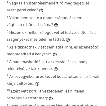
4
Vagy talán istenfélelmedért ró meg téged, és
azért perel veled?
5
Vajon nem sok-e a gonoszságod, és nem
végtelen-e bűneid száma?
6
Hiszen ok nélkül zálogot vettél testvéreidtől, és a
szegényeket mezítelenné tetted.
7
Az eltikkadtnak vizet sem adtál inni, és az éhezőtől
megtagadtad a kenyeret.
8
A hatalmaskodóé lett az ország, és aki nagy
tekintélyű, az lakik benne.
9
Az özvegyeket üres kézzel bocsátottad el, az árvák
karjait eltörted.
10
Ezért vett körül a veszedelem, és hirtelen
rettegés riasztott meg;
11
vagy a sötétség, hogy ne láss, ahogy a vizek árja