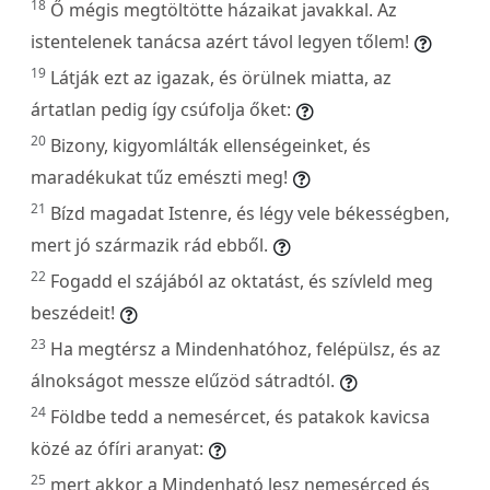
18
Ő mégis megtöltötte házaikat javakkal. Az
istentelenek tanácsa azért távol legyen tőlem!
19
Látják ezt az igazak, és örülnek miatta, az
ártatlan pedig így csúfolja őket:
20
Bizony, kigyomlálták ellenségeinket, és
maradékukat tűz emészti meg!
21
Bízd magadat Istenre, és légy vele békességben,
mert jó származik rád ebből.
22
Fogadd el szájából az oktatást, és szívleld meg
beszédeit!
23
Ha megtérsz a Mindenhatóhoz, felépülsz, és az
álnokságot messze elűzöd sátradtól.
24
Földbe tedd a nemesércet, és patakok kavicsa
közé az ófíri aranyat:
25
mert akkor a Mindenható lesz nemesérced és