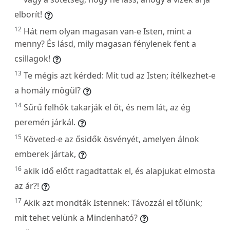
elborít!
12
Hát nem olyan magasan van-e Isten, mint a
menny? És lásd, mily magasan fénylenek fent a
csillagok!
13
Te mégis azt kérded: Mit tud az Isten; ítélkezhet-e
a homály mögül?
14
Sűrű felhők takarják el őt, és nem lát, az ég
peremén járkál.
15
Követed-e az ősidők ösvényét, amelyen álnok
emberek jártak,
16
akik idő előtt ragadtattak el, és alapjukat elmosta
az ár?!
17
Akik azt mondták Istennek: Távozzál el tőlünk;
mit tehet velünk a Mindenható?