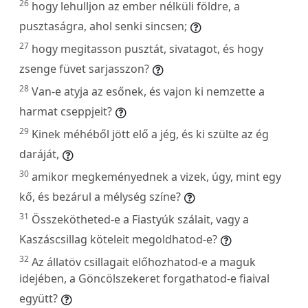
26
hogy lehulljon az ember nélküli földre, a
pusztaságra, ahol senki sincsen;
27
hogy megitasson pusztát, sivatagot, és hogy
zsenge füvet sarjasszon?
28
Van-e atyja az esőnek, és vajon ki nemzette a
harmat cseppjeit?
29
Kinek méhéből jött elő a jég, és ki szülte az ég
daráját,
30
amikor megkeményednek a vizek, úgy, mint egy
kő, és bezárul a mélység színe?
31
Összekötheted-e a Fiastyúk szálait, vagy a
Kaszáscsillag köteleit megoldhatod-e?
32
Az állatöv csillagait előhozhatod-e a maguk
idejében, a Göncölszekeret forgathatod-e fiaival
együtt?