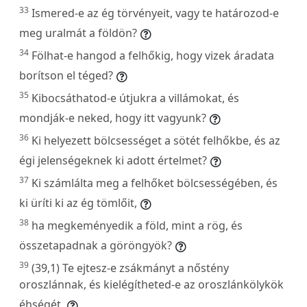
33
Ismered-e az ég törvényeit, vagy te határozod-e
meg uralmát a földön?
34
Fölhat-e hangod a felhőkig, hogy vizek áradata
borítson el téged?
35
Kibocsáthatod-e útjukra a villámokat, és
mondják-e neked, hogy itt vagyunk?
36
Ki helyezett bölcsességet a sötét felhőkbe, és az
égi jelenségeknek ki adott értelmet?
37
Ki számlálta meg a felhőket bölcsességében, és
ki üríti ki az ég tömlőit,
38
ha megkeményedik a föld, mint a rög, és
összetapadnak a göröngyök?
39
(39,1) Te ejtesz-e zsákmányt a nőstény
oroszlánnak, és kielégítheted-e az oroszlánkölykök
éhségét,