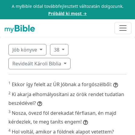
A myBible oldal továbbfejlesztett változatán dolgozunk.
Próbáld ki most →
Jób könyve
38
Revideált Károli Biblia
1
Ekkor így felelt az ÚR Jóbnak a forgószélből:
2
Ki akarja elhomályosítani az örök rendet tudatlan
beszédével?
3
Nosza, övezd föl derekadat férfiasan, én majd
kérdezlek, te meg taníts engem!
4
Hol voltál, amikor a földnek alapot vetettem?