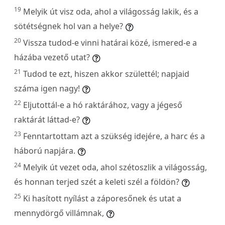
19
Melyik út visz oda, ahol a világosság lakik, és a
sötétségnek hol van a helye?
20
Vissza tudod-e vinni határai közé, ismered-e a
házába vezető utat?
21
Tudod te ezt, hiszen akkor születtél; napjaid
száma igen nagy!
22
Eljutottál-e a hó raktárához, vagy a jégeső
raktárát láttad-e?
23
Fenntartottam azt a szükség idejére, a harc és a
háború napjára.
24
Melyik út vezet oda, ahol szétoszlik a világosság,
és honnan terjed szét a keleti szél a földön?
25
Ki hasított nyílást a záporesőnek és utat a
mennydörgő villámnak,