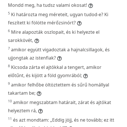
Mondd meg, ha tudsz valami okosat!
5
Ki határozta meg méreteit, ugyan tudod-e? Ki
feszített ki fölötte mérőzsinórt?
6
Mire alapozták oszlopait, és ki helyezte el
sarokkövét,
7
amikor együtt vigadoztak a hajnalcsillagok, és
ujjongtak az istenfiak?
8
Kicsoda zárta el ajtókkal a tengert, amikor
előtűnt, és kijött a föld gyomrából;
9
amikor felhőbe öltöztettem és sűrű homállyal
takartam be;
10
amikor megszabtam határait, zárat és ajtókat
helyeztem rá,
11
és azt mondtam: „Eddig jöjj, és ne tovább; ez itt