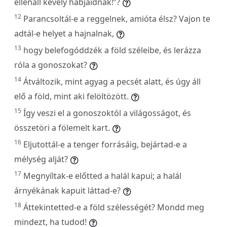
ellenáll kevély habjaidnak!”?
12
Parancsoltál-e a reggelnek, amióta élsz? Vajon te
adtál-e helyet a hajnalnak,
13
hogy belefogóddzék a föld széleibe, és lerázza
róla a gonoszokat?
14
Átváltozik, mint agyag a pecsét alatt, és úgy áll
elő a föld, mint aki felöltözött.
15
Így veszi el a gonoszoktól a világosságot, és
összetöri a fölemelt kart.
16
Eljutottál-e a tenger forrásáig, bejártad-e a
mélység alját?
17
Megnyíltak-e előtted a halál kapui; a halál
árnyékának kapuit láttad-e?
18
Áttekintetted-e a föld szélességét? Mondd meg
mindezt, ha tudod!