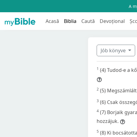
A my
Acasă
Biblia
Caută
Devoțional
Șc
Jób könyve
1
(4) Tudod-e a kő
2
(5) Megszámlált
3
(6) Csak összeg
4
(7) Borjaik gya
hozzájuk.
5
(8) Ki bocsátot