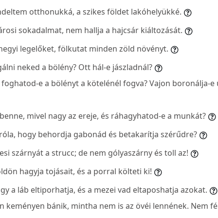
endeltem otthonukká, a szikes földet lakóhelyükké.
városi sokadalmat, nem hallja a hajcsár kiáltozását.
 hegyi legelőket, fölkutat minden zöld növényt.
gálni neked a bölény? Ott hál-e jászladnál?
 foghatod-e a bölényt a kötelénél fogva? Vajon boronálja-e
e benne, mivel nagy az ereje, és ráhagyhatod-e a munkát?
e róla, hogy behordja gabonád és betakarítja szérűdre?
esi szárnyát a strucc; de nem gólyaszárny és toll az!
ldön hagyja tojásait, és a porral költeti ki!
hogy a láb eltiporhatja, és a mezei vad eltaposhatja azokat.
lyan keményen bánik, mintha nem is az övéi lennének. Nem fé