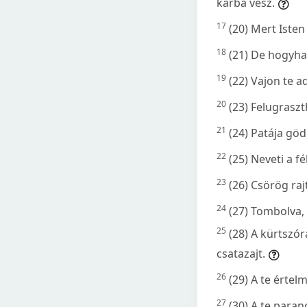
kárba vész.
17
(20) Mert Iste
18
(21) De hogyha 
19
(22) Vajon te a
20
(23) Felugrasz
21
(24) Patája gö
22
(25) Neveti a f
23
(26) Csörög raj
24
(27) Tombolva, 
25
(28) A kürtszór
csatazajt.
26
(29) A te értel
27
(30) A te paran