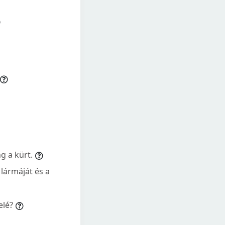
g a kürt.
 lármáját és a
elé?