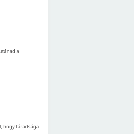
 utánad a
l, hogy fáradsága