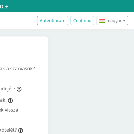
st →
Autentificare
Cont nou
magyar
nak a szarvasok?
idejét?
ak.
k vissza
kötelét?