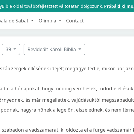
Bible oldal továbbfejlesztett változatán dolgozunk.
Próbáld ki mo
oala de Sabat
Olimpia
Contact
39
Revideált Károli Biblia
száli zergék ellésének idejét; megfigyelted-e, mikor borjaz
ad-e a hónapokat, hogy meddig vemhesek, tudod-e ellésük 
örnyednek, és már megellettek, vajúdásuktól megszabadult
rapodnak, nagyra nőnek a legelőn, elszélednek, és nem térne
ta szabadon a vadszamarat, ki oldozta el a fürge vadszamár 