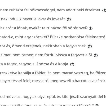
n nem ruházta fel bölcsességgel, nem adott neki értelmet.
nekiindul, kineveti a lovat és lovasát.
dsz erőt a lónak, nyakát te ruházod föl sörénnyel?
thatod-e, mint egy szöcskét? Büszke horkantása félelmetes!
dröt ás, örvend erejének, nekirohan a fegyvernek.
élelmet, nem remeg: nem fordul vissza a fegyver elől.
ta a tegez, ragyog a lándzsa és a kopja.
reszketve kapálja a földet, és nem marad veszteg, ha fölzen
a nyerítéssel felel; messziről megneszeli a harcot, a vezérek
med műve az, hogy az ölyv repül, és kiterjeszti szárnyait dél f
csodra száll-e fent a sas, és rakja magasba a fészkét?