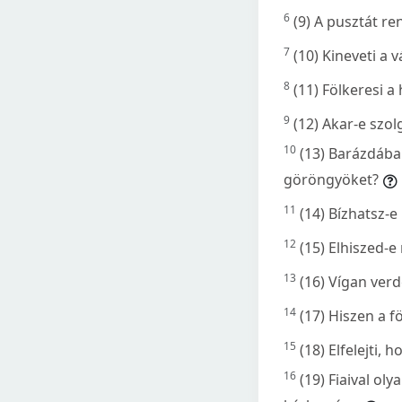
6
(9) A pusztát r
7
(10) Kineveti a 
8
(11) Fölkeresi a
9
(12) Akar-e szol
10
(13) Barázdába
göröngyöket?
11
(14) Bízhatsz-
12
(15) Elhiszed-
13
(16) Vígan verd
14
(17) Hiszen a fö
15
(18) Elfelejti, 
16
(19) Fiaival o