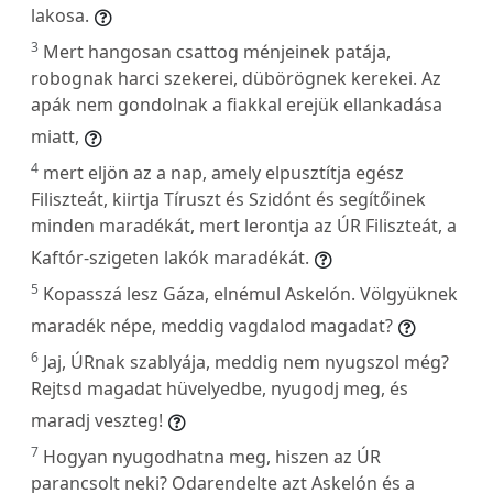
lakosa.
3
Mert hangosan csattog ménjeinek patája,
robognak harci szekerei, dübörögnek kerekei. Az
apák nem gondolnak a fiakkal erejük ellankadása
miatt,
4
mert eljön az a nap, amely elpusztítja egész
Filiszteát, kiirtja Tíruszt és Szidónt és segítőinek
minden maradékát, mert lerontja az ÚR Filiszteát, a
Kaftór-szigeten lakók maradékát.
5
Kopasszá lesz Gáza, elnémul Askelón. Völgyüknek
maradék népe, meddig vagdalod magadat?
6
Jaj, ÚRnak szablyája, meddig nem nyugszol még?
Rejtsd magadat hüvelyedbe, nyugodj meg, és
maradj veszteg!
7
Hogyan nyugodhatna meg, hiszen az ÚR
parancsolt neki? Odarendelte azt Askelón és a