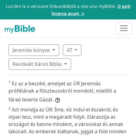
Lucrăm la o versiune îmbunătățită a site-ului myBible.
O poți
încerca acum →
Jeremiás könyve
47
Revideált Károli Biblia
1
Ez az a beszéd, amelyet az ÚR Jeremiás
prófétának a filiszteusokról mondott, mielőtt a
fáraó leverte Gázát.
2
Azt mondja az ÚR: Íme, víz indul el északról, és
olyan lesz, mint a megáradt folyó. Elárasztja az
országot és benne mindent, a városokat és annak
lakosait. Az emberek kiáltanak, jajgat a föld minden