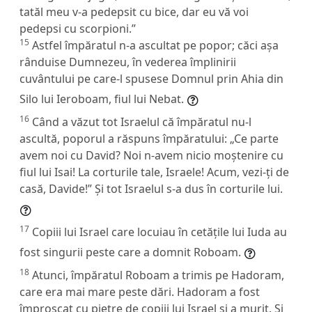
tatăl meu v-a pedepsit cu bice, dar eu vă voi
pedepsi cu scorpioni.”
15
Astfel împăratul n-a ascultat pe popor; căci așa
rânduise Dumnezeu, în vederea împlinirii
cuvântului pe care-l spusese Domnul prin Ahia din
Silo lui Ieroboam, fiul lui Nebat.
16
Când a văzut tot Israelul că împăratul nu-l
ascultă, poporul a răspuns împăratului: „Ce parte
avem noi cu David? Noi n-avem nicio moștenire cu
fiul lui Isai! La corturile tale, Israele! Acum, vezi-ți de
casă, Davide!” Și tot Israelul s-a dus în corturile lui.
17
Copiii lui Israel care locuiau în cetățile lui Iuda au
fost singurii peste care a domnit Roboam.
18
Atunci, împăratul Roboam a trimis pe Hadoram,
care era mai mare peste dări. Hadoram a fost
împroșcat cu pietre de copiii lui Israel și a murit. Și