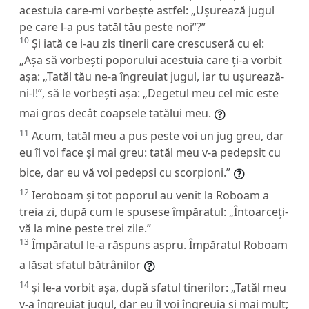
acestuia care-mi vorbește astfel: „Ușurează jugul
pe care l-a pus tatăl tău peste noi”?”
10
Și iată ce i-au zis tinerii care crescuseră cu el:
„Așa să vorbești poporului acestuia care ți-a vorbit
așa: „Tatăl tău ne-a îngreuiat jugul, iar tu ușurează-
ni-l!”, să le vorbești așa: „Degetul meu cel mic este
mai gros decât coapsele tatălui meu.
11
Acum, tatăl meu a pus peste voi un jug greu, dar
eu îl voi face și mai greu: tatăl meu v-a pedepsit cu
bice, dar eu vă voi pedepsi cu scorpioni.”
12
Ieroboam și tot poporul au venit la Roboam a
treia zi, după cum le spusese împăratul: „Întoarceți-
vă la mine peste trei zile.”
13
Împăratul le-a răspuns aspru. Împăratul Roboam
a lăsat sfatul bătrânilor
14
și le-a vorbit așa, după sfatul tinerilor: „Tatăl meu
v-a îngreuiat jugul, dar eu îl voi îngreuia și mai mult;