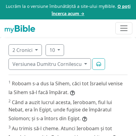
Lucrăm la o versiune îmbunătățită a site-ului myBible.
O poți
încerca acum →
2 Cronici
10
Versiunea Dumitru Cornilescu
1
Roboam s-a dus la Sihem, căci tot Israelul venise
la Sihem să-l facă împărat.
2
Când a auzit lucrul acesta, Ieroboam, fiul lui
Nebat, era în Egipt, unde fugise de împăratul
Solomon; și s-a întors din Egipt.
3
Au trimis să-l cheme. Atunci Ieroboam și tot