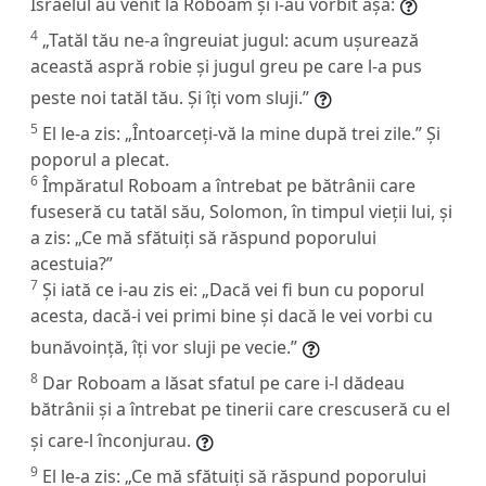
Israelul au venit la Roboam și i-au vorbit așa:
4
„Tatăl tău ne-a îngreuiat jugul: acum ușurează
această aspră robie și jugul greu pe care l-a pus
peste noi tatăl tău. Și îți vom sluji.”
5
El le-a zis: „Întoarceți-vă la mine după trei zile.” Și
poporul a plecat.
6
Împăratul Roboam a întrebat pe bătrânii care
fuseseră cu tatăl său, Solomon, în timpul vieții lui, și
a zis: „Ce mă sfătuiți să răspund poporului
acestuia?”
7
Și iată ce i-au zis ei: „Dacă vei fi bun cu poporul
acesta, dacă-i vei primi bine și dacă le vei vorbi cu
bunăvoință, îți vor sluji pe vecie.”
8
Dar Roboam a lăsat sfatul pe care i-l dădeau
bătrânii și a întrebat pe tinerii care crescuseră cu el
și care-l înconjurau.
9
El le-a zis: „Ce mă sfătuiți să răspund poporului