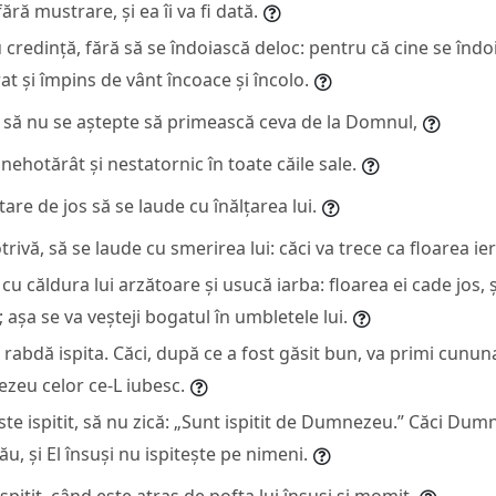
ără mustrare, și ea îi va fi dată.
 credință, fără să se îndoiască deloc: pentru că cine se în
rat și împins de vânt încoace și încolo.
 să nu se aștepte să primească ceva de la Domnul,
nehotărât și nestatornic în toate căile sale.
tare de jos să se laude cu înălțarea lui.
ivă, să se laude cu smerirea lui: căci va trece ca floarea ier
cu căldura lui arzătoare și usucă iarba: floarea ei cade jos,
e; așa se va veșteji bogatul în umbletele lui.
e rabdă ispita. Căci, după ce a fost găsit bun, va primi cununa
zeu celor ce-L iubesc.
te ispitit, să nu zică: „Sunt ispitit de Dumnezeu.” Căci Dum
rău, și El însuși nu ispitește pe nimeni.
ispitit, când este atras de pofta lui însuși și momit.