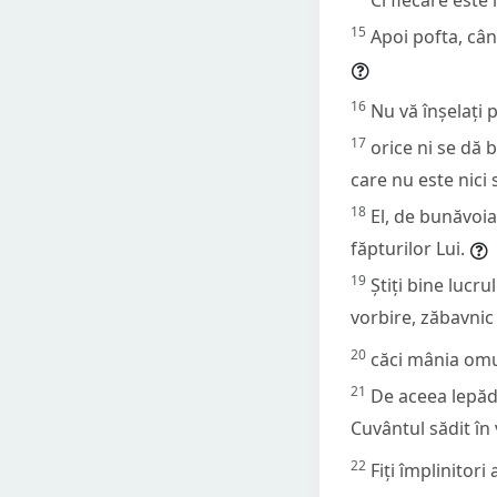
15
Apoi pofta, cân
16
Nu vă înșelați p
17
orice ni se dă 
care nu este nici
18
El, de bunăvoia
făpturilor Lui.
19
Știți bine lucru
vorbire, zăbavnic
20
căci mânia omu
21
De aceea lepăda
Cuvântul sădit în 
22
Fiți împlinitor