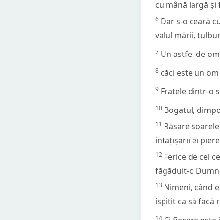
cu mână largă și f
6
Dar s-o ceară cu
valul mării, tulbu
7
Un astfel de om
8
căci este un om 
9
Fratele dintr-o s
10
Bogatul, dimpotr
11
Răsare soarele 
înfățișării ei pier
12
Ferice de cel c
făgăduit-o Dumne
13
Nimeni, când es
ispitit ca să facă 
14
Ci fiecare este 