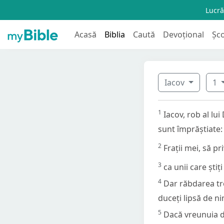
Lucră
Acasă
Biblia
Caută
Devoțional
Șc
Iacov
1
1
Iacov, rob al lu
sunt împrăștiate:
2
Frații mei, să pr
3
ca unii care ști
4
Dar răbdarea treb
duceți lipsă de ni
5
Dacă vreunuia di