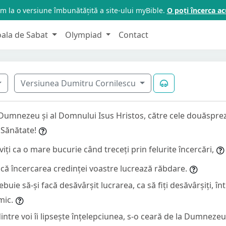
m la o versiune îmbunătățită a site-ului myBible.
O poți încerca 
oala de Sabat
Olympiad
Contact
Versiunea Dumitru Cornilescu
i Dumnezeu și al Domnului Isus Hristos, către cele douăspre
 Sănătate!
iviți ca o mare bucurie când treceți prin felurite încercări,
ți că încercarea credinței voastre lucrează răbdare.
uie să-și facă desăvârșit lucrarea, ca să fiți desăvârșiți, înt
mic.
ntre voi îi lipsește înțelepciunea, s-o ceară de la Dumnezeu