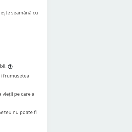
doiește seamănă cu
bii.
 și frumusețea
 vieții pe care a
nezeu nu poate fi