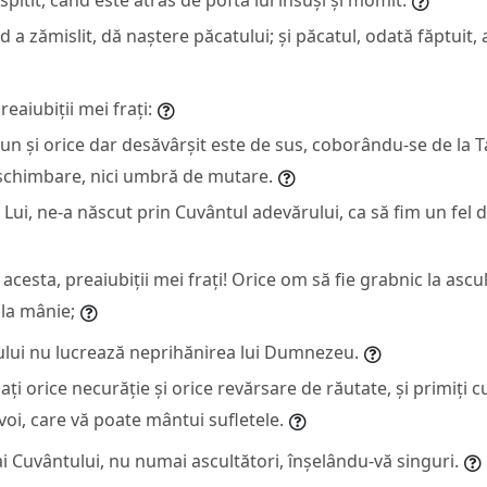
d a zămislit, dă naștere păcatului; și păcatul, odată făptuit
reaiubiții mei frați:
bun și orice dar desăvârșit este de sus, coborându-se de la Ta
 schimbare, nici umbră de mutare.
 Lui, ne-a născut prin Cuvântul adevărului, ca să fim un fel 
l acesta, preaiubiții mei frați! Orice om să fie grabnic la ascul
 la mânie;
lui nu lucrează neprihănirea lui Dumnezeu.
ți orice necurăție și orice revărsare de răutate, și primiți 
voi, care vă poate mântui sufletele.
i ai Cuvântului, nu numai ascultători, înșelându-vă singuri.