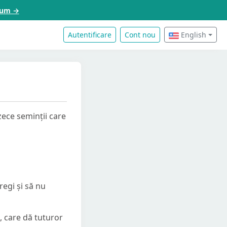
acum →
Autentificare
Cont nou
English
zece seminții care
regi și să nu
, care dă tuturor