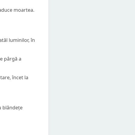
, aduce moartea.
tăl luminilor, în
de pârgă a
tare, încet la
cu blândețe