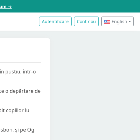
acum →
Autentificare
Cont nou
English
n pustiu, într-o
te o depărtare de
it copiilor lui
esbon, și pe Og,