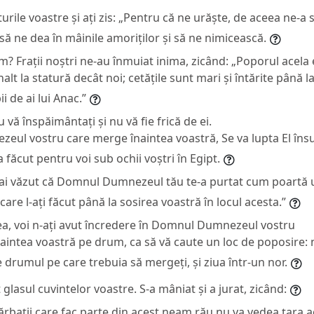
orturile voastre și ați zis: „Pentru că ne urăște, de aceea ne-
 să ne dea în mâinile amoriților și să ne nimicească.
? Frații noștri ne-au înmuiat inima, zicând: „Poporul acela
alt la statură decât noi; cetățile sunt mari și întărite până l
i de ai lui Anac.”
 vă înspăimântați și nu vă fie frică de ei.
ul vostru care merge înaintea voastră, Se va lupta El însu
 a făcut pentru voi sub ochii voștri în Egipt.
, ai văzut că Domnul Dumnezeul tău te-a purtat cum poartă u
are l-ați făcut până la sosirea voastră în locul acesta.”
ea, voi n-ați avut încredere în Domnul Dumnezeul vostru
aintea voastră pe drum, ca să vă caute un loc de poposire: 
e drumul pe care trebuia să mergeți, și ziua într-un nor.
glasul cuvintelor voastre. S-a mâniat și a jurat, zicând:
ărbații care fac parte din acest neam rău nu va vedea țara