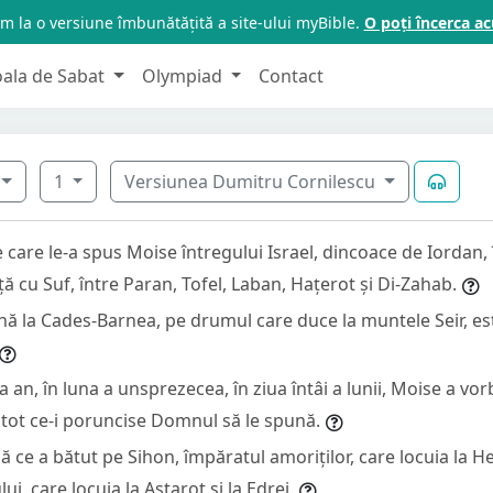
m la o versiune îmbunătățită a site-ului myBible.
O poți încerca 
oala de Sabat
Olympiad
Contact
1
Versiunea Dumitru Cornilescu
e care le-a spus Moise întregului Israel, dincoace de Iordan, î
ță cu Suf, între Paran, Tofel, Laban, Hațerot și Di-Zahab.
nă la Cades-Barnea, pe drumul care duce la muntele Seir, es
a an, în luna a unsprezecea, în ziua întâi a lunii, Moise a vorb
s tot ce-i poruncise Domnul să le spună.
 ce a bătut pe Sihon, împăratul amoriților, care locuia la H
i, care locuia la Aștarot și la Edrei.