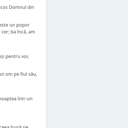
a scos Domnul din
 este un popor
a cer; ba încă, am
și pentru voi,
n om pe fiul său,
noaptea într-un
 aceea bună pe