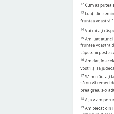
12
Cum aș putea să
13
Luați din seminț
fruntea voastră.”
14
Voi mi-ați răsp
15
Am luat atunci 
fruntea voastră dr
căpetenii peste ze
16
Am dat, în acel
voștri și să judec
17
Să nu căutați l
să nu vă temeți d
prea grea, s-o ad
18
Așa v-am porunc
19
Am plecat din H