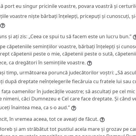
 port eu singur pricinile voastre, povara voastră și certuri
iile voastre niște bărbați înțelepți, pricepuți și cunoscuți, și
uns și ați zis: „Ceea ce spui tu să facem este un lucru bun.”
pe căpeteniile semințiilor voastre, bărbați înțelepți și cunosc
ept căpetenii peste o mie, căpetenii peste o sută, căpetenii 
ce, ca dregători în semințiile voastre.
ași timp, următoarea poruncă judecătorilor voștri: „Să ascult
ați după dreptate neînțelegerile fiecăruia cu fratele lui sau c
a fața oamenilor în judecățile voastre; să ascultați pe cel mic
e nimeni, căci Dumnezeu e Cel care face dreptate. Și când ve
uceți înaintea mea, ca s-o aud.”
it, în vremea aceea, tot ce aveați de făcut.
oreb și am străbătut tot pustiul acela mare și grozav pe car