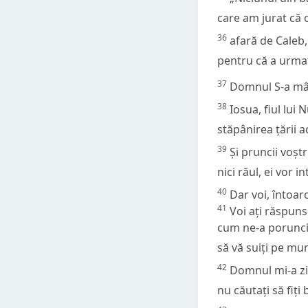
care am jurat că o
36
afară de Caleb, 
pentru că a urmat
37
Domnul S-a mânia
38
Iosua, fiul lui 
stăpânirea țării a
39
Și pruncii voștri
nici răul, ei vor in
40
Dar voi, întoarc
41
Voi ați răspuns
cum ne-a poruncit
să vă suiți pe mu
42
Domnul mi-a zis
nu căutați să fiți 