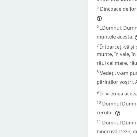
5
Dincoace de Ior
6
„Domnul, Dumnez
muntele acesta.
7
Întoarceți-vă și
munte, în vale, în
râul cel mare, râu
8
Vedeți, v-am pus
părinților voștri,
9
În vremea aceea
10
Domnul Dumnezeu
cerului.
11
Domnul Dumneze
binecuvânteze, d