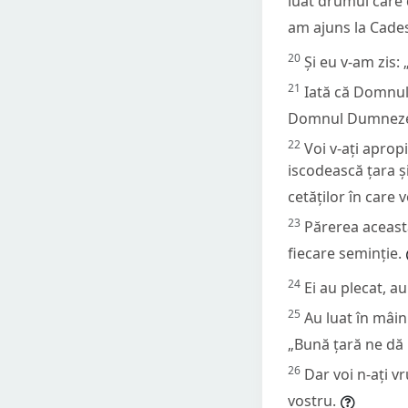
luat drumul care
am ajuns la Cade
20
Și eu v-am zis:
21
Iată că Domnul 
Domnul Dumnezeul 
22
Voi v-ați aprop
iscodească țara ș
cetăților în care
23
Părerea aceast
fiecare seminție.
24
Ei au plecat, au
25
Au luat în mâini
„Bună țară ne d
26
Dar voi n-ați v
vostru.