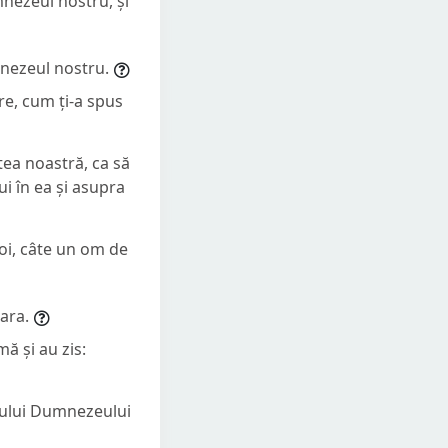
nezeul nostru, și
mnezeul nostru.
re, cum ți-a spus
ntea noastră, ca să
i în ea și asupra
oi, câte un om de
țara.
mă și au zis:
mnului Dumnezeului