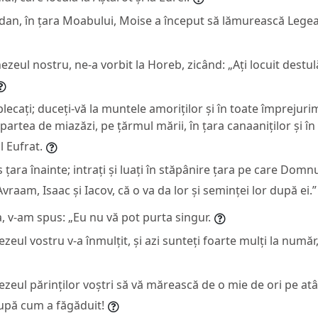
dan, în țara Moabului, Moise a început să lămurească Legea a
eul nostru, ne-a vorbit la Horeb, zicând: „Ați locuit destu
 plecați; duceți-vă la muntele amoriților și în toate împrejuri
 partea de miazăzi, pe țărmul mării, în țara canaaniților și în
l Eufrat.
 țara înainte; intrați și luați în stăpânire țara pe care Domnu
 Avraam, Isaac și Iacov, că o va da lor și seminței lor după ei.”
, v-am spus: „Eu nu vă pot purta singur.
l vostru v-a înmulțit, și azi sunteți foarte mulți la număr,
ul părinților voștri să vă mărească de o mie de ori pe atât
upă cum a făgăduit!