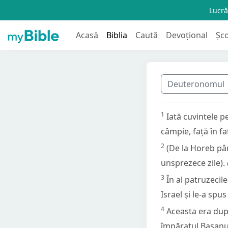
Lucră
Acasă
Biblia
Caută
Devoțional
Șc
Deuteronomul
1
Iată cuvintele p
câmpie, față în fa
2
(De la Horeb pâ
unsprezece zile).
3
În al patruzecile
Israel și le-a spu
4
Aceasta era după
împăratul Basanulu