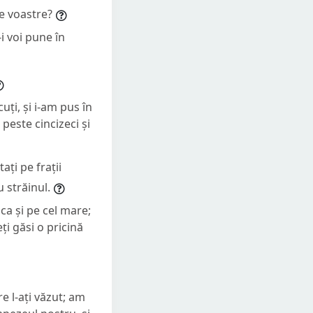
le voastre?
-i voi pune în
uți, și i-am pus în
peste cincizeci și
ați pe frații
u străinul.
 ca și pe cel mare;
ți găsi o pricină
e l-ați văzut; am