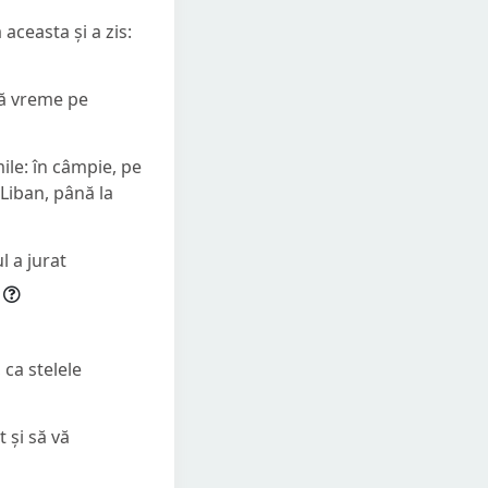
ceasta și a zis:
lă vreme pe
mile: în câmpie, pe
 Liban, până la
l a jurat
 ca stelele
 și să vă