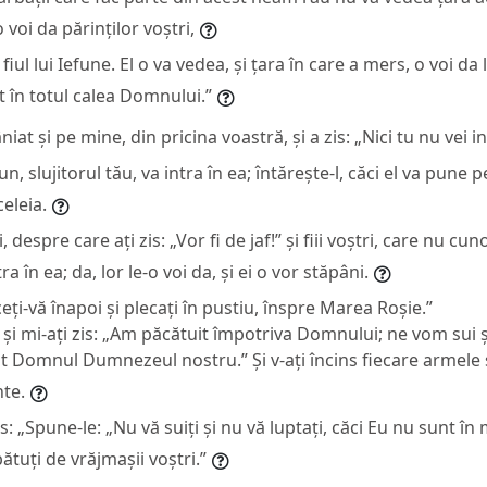
 voi da părinților voștri,
fiul lui Iefune. El o va vedea, și țara în care a mers, o voi da lu
 în totul calea Domnului.”
t și pe mine, din pricina voastră, și a zis: „Nici tu nu vei in
Nun, slujitorul tău, va intra în ea; întărește-l, căci el va pune p
celeia.
, despre care ați zis: „Vor fi de jaf!” și fiii voștri, care nu cun
tra în ea; da, lor le-o voi da, și ei o vor stăpâni.
eți-vă înapoi și plecați în pustiu, înspre Marea Roșie.”
 și mi-ați zis: „Am păcătuit împotriva Domnului; ne vom sui 
 Domnul Dumnezeul nostru.” Și v-ați încins fiecare armele ș
nte.
: „Spune-le: „Nu vă suiți și nu vă luptați, căci Eu nu sunt în 
bătuți de vrăjmașii voștri.”