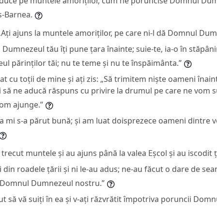
 duce pe muntele amoriților, cum ne poruncise Domnul Dum
s-Barnea.
 „Ați ajuns la muntele amoriților, pe care ni-l dă Domnul Du
Dumnezeul tău îți pune țara înainte; suie-te, ia-o în stăpâni
părinților tăi; nu te teme și nu te înspăimânta.”
iat cu toții de mine și ați zis: „Să trimitem niște oameni înai
i să ne aducă răspuns cu privire la drumul pe care ne vom su
 vom ajunge.”
a mi s-a părut bună; și am luat doisprezece oameni dintre v
 trecut muntele și au ajuns până la valea Eșcol și au iscodit 
 din roadele țării și ni le-au adus; ne-au făcut o dare de sea
ă Domnul Dumnezeul nostru.”
rut să vă suiți în ea și v-ați răzvrătit împotriva poruncii Do