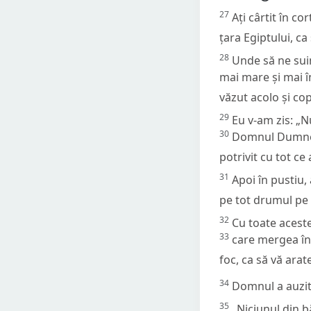
27
Ați cârtit în c
țara Egiptului, ca
28
Unde să ne suim
mai mare și mai în
văzut acolo și copi
29
Eu v-am zis: „Nu
30
Domnul Dumneze
potrivit cu tot ce
31
Apoi în pustiu
pe tot drumul pe c
32
Cu toate acest
33
care mergea în
foc, ca să vă arat
34
Domnul a auzit 
35
„Niciunul din b