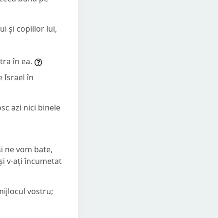
i și copiilor lui,
tra în ea.
e Israel în
osc azi nici binele
și ne vom bate,
i v-ați încumetat
mijlocul vostru;