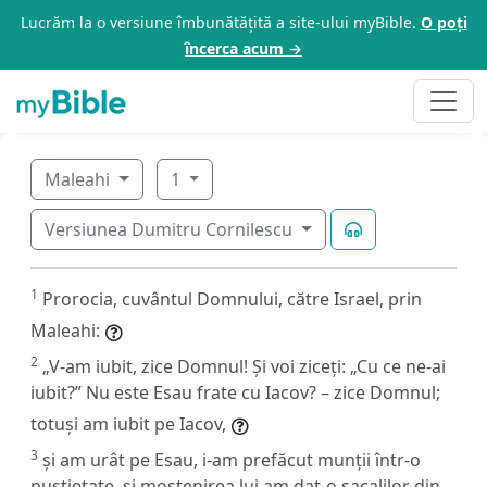
Lucrăm la o versiune îmbunătățită a site-ului myBible.
O poți
încerca acum →
Maleahi
1
Versiunea Dumitru Cornilescu
1
Prorocia, cuvântul Domnului, către Israel, prin
Maleahi:
2
„V-am iubit, zice Domnul! Și voi ziceți: „Cu ce ne-ai
iubit?” Nu este Esau frate cu Iacov? – zice Domnul;
totuși am iubit pe Iacov,
3
și am urât pe Esau, i-am prefăcut munții într-o
pustietate, și moștenirea lui am dat-o șacalilor din