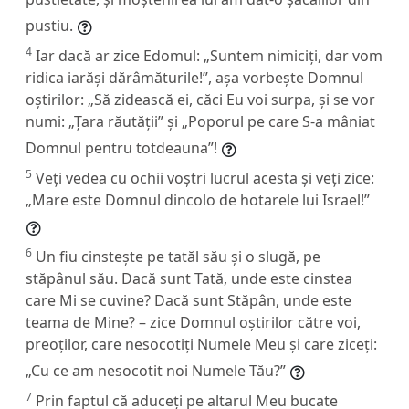
pustiu.
4
Iar dacă ar zice Edomul: „Suntem nimiciți, dar vom
ridica iarăși dărâmăturile!”, așa vorbește Domnul
oștirilor: „Să zidească ei, căci Eu voi surpa, și se vor
numi: „Țara răutății” și „Poporul pe care S-a mâniat
Domnul pentru totdeauna”!
5
Veți vedea cu ochii voștri lucrul acesta și veți zice:
„Mare este Domnul dincolo de hotarele lui Israel!”
6
Un fiu cinstește pe tatăl său și o slugă, pe
stăpânul său. Dacă sunt Tată, unde este cinstea
care Mi se cuvine? Dacă sunt Stăpân, unde este
teama de Mine? – zice Domnul oștirilor către voi,
preoților, care nesocotiți Numele Meu și care ziceți:
„Cu ce am nesocotit noi Numele Tău?”
7
Prin faptul că aduceți pe altarul Meu bucate