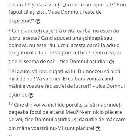
necurate! Și dacă ziceți: „Cu ce Te-am spurcat?” Prin
faptul că ați zis: „Masa Domnului este de
disprețuit!”
8
Când aduceți ca jertfă o vită oarbă, nu este rău
lucrul acesta? Când aduceți una șchioapă sau
bolnavă, nu este rău lucrul acesta oare? Ia adu-o
dregătorului tău! Te va primi el bine pentru ea, va
ține el seama de ea? – zice Domnul oștirilor.
9
Și acum, vă rog, rugați-vă lui Dumnezeu să aibă
milă de noi! Vă va primi El cu bunăvoință când
mâinile voastre fac astfel de lucruri? – zice Domnul
oștirilor.
10
Cine din voi va închide porțile, ca să n-aprindeți
degeaba focul pe altarul Meu? N-am nicio plăcere
de voi, zice Domnul oștirilor, și darurile de mâncare
din mâna voastră nu-Mi sunt plăcute!