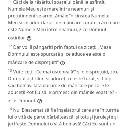
11
Căci de la răsăritul soarelui până la asfințit,
Numele Meu este mare între neamuri și
pretutindeni se arde tămâie în cinstea Numelui
Meu și se aduc daruri de mâncare curate; căci mare
este Numele Meu între neamuri, zice Domnul
oștirilor.
12
Dar voi îl pângăriți prin faptul că ziceți: „Masa
Domnului este spurcată și ce aduce ea este o
mâncare de disprețuit!”
13
Voi ziceți: „Ce mai osteneală!” și o disprețuiți, zice
Domnul oștirilor; și aduceți ce este furat, șchiop
sau bolnav. Iată darurile de mâncare pe care le
aduceți! Pot Eu să le primesc din mâinile voastre? –
zice Domnul.
14
Nu! Blestemat să fie înșelătorul care are în turma
lui o vită de parte bărbătească, și totuși juruiește și
jertfește Domnului o vită bolnavă! Căci Eu sunt un