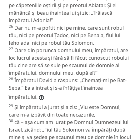
pe căpeteniile oștirii și pe preotul Abiatar. Și ei
mănâncă și beau înaintea lui și zic: „Trăiască
împăratul Adonia!”
26
Dar nu m-a poftit nici pe mine, care sunt robul
tău, nici pe preotul Țadoc, nici pe Benaia, fiul lui
Iehoiada, nici pe robul tău Solomon.
27
Oare din porunca domnului meu, împăratul, are
loc lucrul acesta și fără să fi făcut cunoscut robului
tău cine are să se suie pe scaunul de domnie al
împăratului, domnului meu, după el?”
28
Împăratul David a răspuns: „Chemați-mi pe Bat-
Șeba.” Ea a intrat și s-a înfățișat înaintea
împăratului.
29
Și împăratul a jurat și a zis: „Viu este Domnul,
care m-a izbăvit din toate necazurile,
30
că – așa cum am jurat pe Domnul Dumnezeul lui
Israel, zicând: „Fiul tău Solomon va împărăți după
mine și va ședea pe scaunul meu de domnie în locul