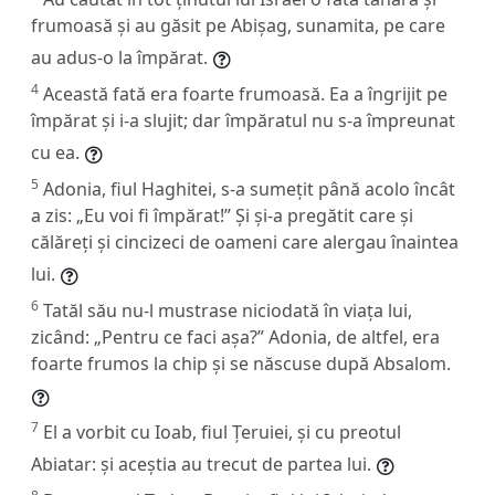
frumoasă și au găsit pe Abișag, sunamita, pe care
au adus-o la împărat.
4
Această fată era foarte frumoasă. Ea a îngrijit pe
împărat și i-a slujit; dar împăratul nu s-a împreunat
cu ea.
5
Adonia, fiul Haghitei, s-a sumețit până acolo încât
a zis: „Eu voi fi împărat!” Și și-a pregătit care și
călăreți și cincizeci de oameni care alergau înaintea
lui.
6
Tatăl său nu-l mustrase niciodată în viața lui,
zicând: „Pentru ce faci așa?” Adonia, de altfel, era
foarte frumos la chip și se născuse după Absalom.
7
El a vorbit cu Ioab, fiul Țeruiei, și cu preotul
Abiatar: și aceștia au trecut de partea lui.