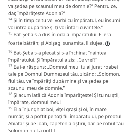
va ședea pe scaunul meu de domnie?” Pentru ce,
dar, împărățește Adonia?”
14
Și în timp ce tu vei vorbi cu împăratul, eu însumi
voi intra după tine și-ți voi întări cuvintele.”
15
Bat-Șeba s-a dus în odaia împăratului. El era
foarte bătrân; și Abișag, sunamita, îi slujea.
16
Bat-Șeba s-a plecat și s-a închinat înaintea
împăratului. Și împăratul a zis: „Ce vrei?”
17
Ea i-a răspuns: „Domnul meu, tu ai jurat roabei
tale pe Domnul Dumnezeul tău, zicând: „Solomon,
fiul tău, va împărăți după mine și va ședea pe
scaunul meu de domnie.”
18
Și acum iată că Adonia împărățește! Și tu nu știi,
împărate, domnul meu!
19
El a înjunghiat boi, viței grași și oi, în mare
număr; și a poftit pe toți fiii împăratului, pe preotul
Abiatar și pe Ioab, căpetenia oștirii, dar pe robul tău
Solomon nu l-a poftit.