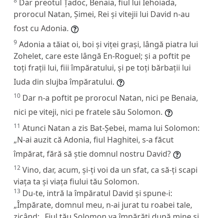
8
Dar preotul Țadoc, Benaia, fiul lui Iehoiada,
prorocul Natan, Șimei, Rei și vitejii lui David n-au
fost cu Adonia.
9
Adonia a tăiat oi, boi și viței grași, lângă piatra lui
Zohelet, care este lângă En-Roguel; și a poftit pe
toți frații lui, fiii împăratului, și pe toți bărbații lui
Iuda din slujba împăratului.
10
Dar n-a poftit pe prorocul Natan, nici pe Benaia,
nici pe viteji, nici pe fratele său Solomon.
11
Atunci Natan a zis Bat-Șebei, mama lui Solomon:
„N-ai auzit că Adonia, fiul Haghitei, s-a făcut
împărat, fără să știe domnul nostru David?
12
Vino, dar, acum, și-ți voi da un sfat, ca să-ți scapi
viața ta și viața fiului tău Solomon.
13
Du-te, intră la împăratul David și spune-i:
„Împărate, domnul meu, n-ai jurat tu roabei tale,
zicând: „Fiul tău Solomon va împărăți după mine și