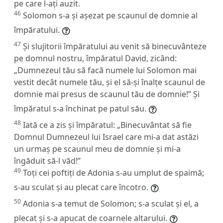
pe care l-ați auzit.
46
Solomon s-a și așezat pe scaunul de domnie al
împăratului.
47
Și slujitorii împăratului au venit să binecuvânteze
pe domnul nostru, împăratul David, zicând:
„Dumnezeul tău să facă numele lui Solomon mai
vestit decât numele tău, și el să-și înalțe scaunul de
domnie mai presus de scaunul tău de domnie!” Și
împăratul s-a închinat pe patul său.
48
Iată ce a zis și împăratul: „Binecuvântat să fie
Domnul Dumnezeul lui Israel care mi-a dat astăzi
un urmaș pe scaunul meu de domnie și mi-a
îngăduit să-l văd!”
49
Toți cei poftiți de Adonia s-au umplut de spaimă;
s-au sculat și au plecat care încotro.
50
Adonia s-a temut de Solomon; s-a sculat și el, a
plecat și s-a apucat de coarnele altarului.