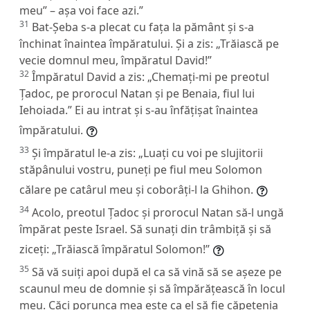
meu” – așa voi face azi.”
31
Bat-Șeba s-a plecat cu fața la pământ și s-a
închinat înaintea împăratului. Și a zis: „Trăiască pe
vecie domnul meu, împăratul David!”
32
Împăratul David a zis: „Chemați-mi pe preotul
Țadoc, pe prorocul Natan și pe Benaia, fiul lui
Iehoiada.” Ei au intrat și s-au înfățișat înaintea
împăratului.
33
Și împăratul le-a zis: „Luați cu voi pe slujitorii
stăpânului vostru, puneți pe fiul meu Solomon
călare pe catârul meu și coborâți-l la Ghihon.
34
Acolo, preotul Țadoc și prorocul Natan să-l ungă
împărat peste Israel. Să sunați din trâmbiță și să
ziceți: „Trăiască împăratul Solomon!”
35
Să vă suiți apoi după el ca să vină să se așeze pe
scaunul meu de domnie și să împărățească în locul
meu. Căci porunca mea este ca el să fie căpetenia