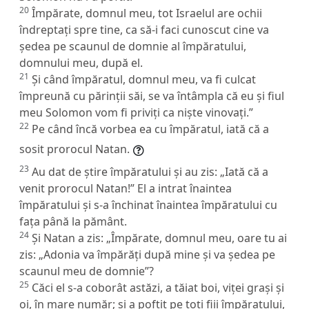
20
Împărate, domnul meu, tot Israelul are ochii
îndreptați spre tine, ca să-i faci cunoscut cine va
ședea pe scaunul de domnie al împăratului,
domnului meu, după el.
21
Și când împăratul, domnul meu, va fi culcat
împreună cu părinții săi, se va întâmpla că eu și fiul
meu Solomon vom fi priviți ca niște vinovați.”
22
Pe când încă vorbea ea cu împăratul, iată că a
sosit prorocul Natan.
23
Au dat de știre împăratului și au zis: „Iată că a
venit prorocul Natan!” El a intrat înaintea
împăratului și s-a închinat înaintea împăratului cu
fața până la pământ.
24
Și Natan a zis: „Împărate, domnul meu, oare tu ai
zis: „Adonia va împărăți după mine și va ședea pe
scaunul meu de domnie”?
25
Căci el s-a coborât astăzi, a tăiat boi, viței grași și
oi, în mare număr; și a poftit pe toți fiii împăratului,