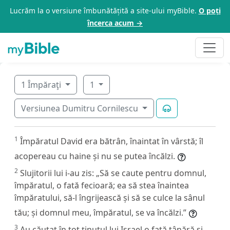
Lucrăm la o versiune îmbunătățită a site-ului myBible.
O poți
încerca acum →
1 Împăraţi
1
Versiunea Dumitru Cornilescu
1
Împăratul David era bătrân, înaintat în vârstă; îl
acopereau cu haine și nu se putea încălzi.
2
Slujitorii lui i-au zis: „Să se caute pentru domnul,
împăratul, o fată fecioară; ea să stea înaintea
împăratului, să-l îngrijească și să se culce la sânul
tău; și domnul meu, împăratul, se va încălzi.”
3
Au căutat în tot ținutul lui Israel o fată tânără și