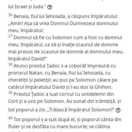
lui Israel și Iuda.”
36
Benaia, fiul lui Iehoiada, a răspuns împăratului:
„Amin! Așa să vrea Domnul Dumnezeul domnului
meu, împăratul:
37
Domnul să fie cu Solomon cum a fost cu domnul
meu, împăratul, ca să-și înalțe scaunul de domnie
mai presus de scaunul de domnie al domnului meu,
împăratul David!”
38
Atunci preotul Țadoc s-a coborât împreună cu
prorocul Natan, cu Benaia, fiul lui Iehoiada, cu
cheretiții și peletiții; au pus pe Solomon călare pe
catârul împăratului David și l-au dus la Ghihon.
39
Preotul Țadoc a luat cornul cu untdelemn din
Cort și a uns pe Solomon. Au sunat din trâmbiță, și
tot poporul a zis: „Trăiască împăratul Solomon!”
40
Tot poporul s-a suit după el, și poporul cânta din
fluier și se desfăta cu mare bucurie; se clătina