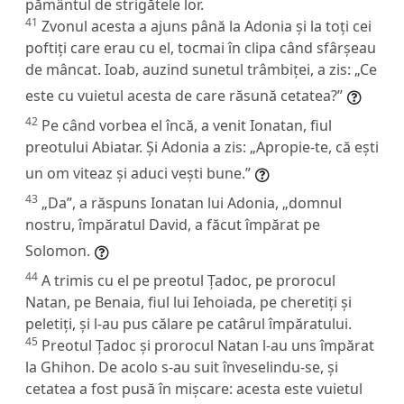
pământul de strigătele lor.
41
Zvonul acesta a ajuns până la Adonia și la toți cei
poftiți care erau cu el, tocmai în clipa când sfârșeau
de mâncat. Ioab, auzind sunetul trâmbiței, a zis: „Ce
este cu vuietul acesta de care răsună cetatea?”
42
Pe când vorbea el încă, a venit Ionatan, fiul
preotului Abiatar. Și Adonia a zis: „Apropie-te, că ești
un om viteaz și aduci vești bune.”
43
„Da”, a răspuns Ionatan lui Adonia, „domnul
nostru, împăratul David, a făcut împărat pe
Solomon.
44
A trimis cu el pe preotul Țadoc, pe prorocul
Natan, pe Benaia, fiul lui Iehoiada, pe cheretiți și
peletiți, și l-au pus călare pe catârul împăratului.
45
Preotul Țadoc și prorocul Natan l-au uns împărat
la Ghihon. De acolo s-au suit înveselindu-se, și
cetatea a fost pusă în mișcare: acesta este vuietul