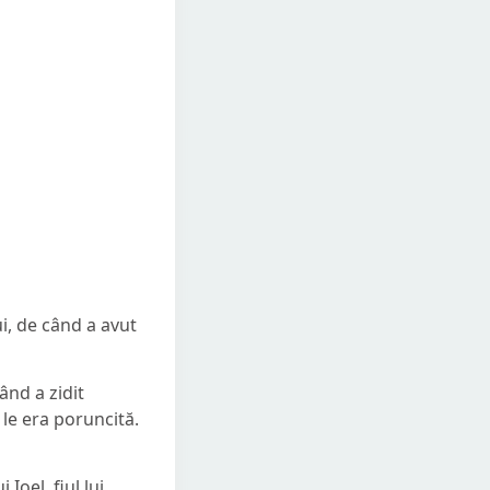
i, de când a avut
ând a zidit
le era poruncită.
 Ioel, fiul lui