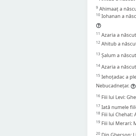
9
Ahimaaț a născu
10
Iohanan a născu
11
Azaria a născu
12
Ahitub a născu
13
Șalum a născut 
14
Azaria a născut
15
Iehoțadac a ple
Nebucadnețar.
16
Fiii lui Levi: G
17
Iată numele fiil
18
Fiii lui Chehat:
19
Fiii lui Merari: 
20
Din Gherșon: Lib