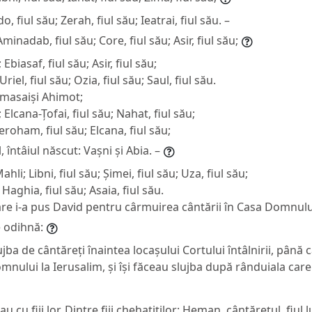
do, fiul său; Zerah, fiul său; Ieatrai, fiul său. –
Aminadab, fiul său; Core, fiul său; Asir, fiul său;
 Ebiasaf, fiul său; Asir, fiul său;
Uriel, fiul său; Ozia, fiul său; Saul, fiul său.
 Amasaiși Ahimot;
; Elcana-Țofai, fiul său; Nahat, fiul său;
 Ieroham, fiul său; Elcana, fiul său;
l, întâiul născut: Vașni și Abia. –
Mahli; Libni, fiul său; Șimei, fiul său; Uza, fiul său;
 Haghia, fiul său; Asaia, fiul său.
are i-a pus David pentru cârmuirea cântării în Casa Domnulu
e odihnă:
jba de cântăreți înaintea locașului Cortului întâlnirii, până c
ului la Ierusalim, și își făceau slujba după rânduiala care 
au cu fiii lor. Dintre fiii chehatiților: Heman, cântărețul, fiul lui