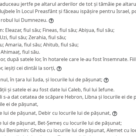
i aduceau jertfe pe altarul arderilor de tot și tămâie pe altaru
ujbele în Locul Preasfânt și făceau ispășire pentru Israel, po
 robul lui Dumnezeu.
on: Eleazar, fiul său; Fineas, fiul său; Abișua, fiul său;
Uzi, fiul său; Zerahia, fiul său;
u; Amaria, fiul său; Ahitub, fiul său;
 Ahimaaț, fiul său.
lor, după satele lor, în hotarele care le-au fost însemnate. Fii
, ieșiți cei dintâi la sorți,
nul, în țara lui Iuda, și locurile lui de pășunat;
ii și satele ei au fost date lui Caleb, fiul lui Iefune.
 li s-a dat cetatea de scăpare Hebron, Libna și locurile ei de p
le ei de pășunat,
le lui de pășunat, Debir cu locurile lui de pășunat,
e lui de pășunat, Bet-Șemeș cu locurile lui de pășunat;
 lui Beniamin: Gheba cu locurile lui de pășunat, Alemet cu loc