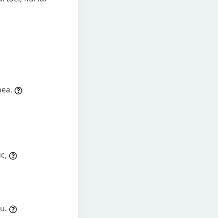
mea,
uc,
eu.