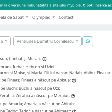
m la o versiune îmbunătățită a site-ului myBible.
O poți încerca 
oala de Sabat
Olympiad
Contact
6
Versiunea Dumitru Cornilescu
erșon, Chehat și Merari.
 Amram, Ițehar, Hebron și Uziel.
aron și Moise, și Maria. Fiii lui Aaron: Nadab, Abihu, Eleazar 
 pe Fineas; Fineas a născut pe Abișua;
pe Buchi; Buchi a născut pe Uzi;
Zerahia; Zerahia a născut pe Meraiot;
t pe Amaria; Amaria a născut pe Ahitub;
 pe Țadoc; Țadoc a născut pe Ahimaaț;