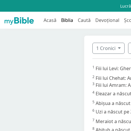
Lucră
Acasă
Biblia
Caută
Devoțional
Șc
1 Cronici
1
Fiii lui Levi: Gh
2
Fiii lui Chehat:
3
Fiii lui Amram: A
4
Eleazar a născut
5
Abișua a născut 
6
Uzi a născut pe 
7
Meraiot a născu
8
Ahitub a născut