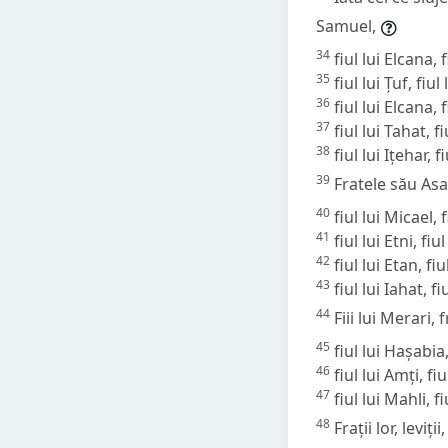
Samuel,
34
fiul lui Elcana, f
35
fiul lui Țuf, fiu
36
fiul lui Elcana, f
37
fiul lui Tahat, fi
38
fiul lui Ițehar, f
39
Fratele său Asaf
40
fiul lui Micael, 
41
fiul lui Etni, fiu
42
fiul lui Etan, fiu
43
fiul lui Iahat, fi
44
Fiii lui Merari, f
45
fiul lui Hașabia,
46
fiul lui Amți, fiu
47
fiul lui Mahli, fi
48
Frații lor, levi