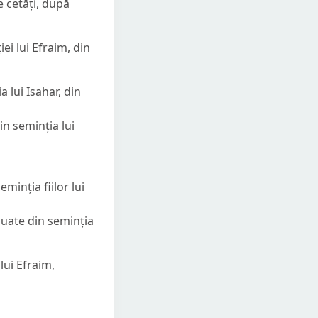
e cetăți, după
iei lui Efraim, din
a lui Isahar, din
in seminția lui
eminția fiilor lui
t luate din seminția
lui Efraim,