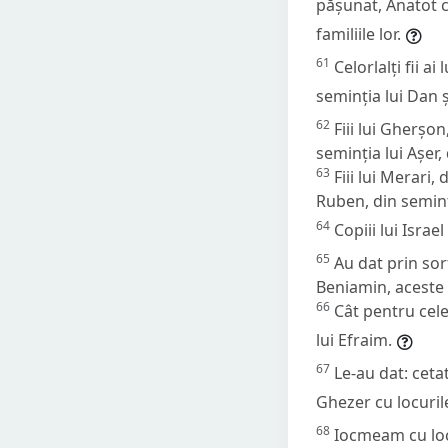
pășunat, Anatot cu
familiile lor.
61
Celorlalți fii ai
seminția lui Dan 
62
Fiii lui Gherșon
seminția lui Așer,
63
Fiii lui Merari,
Ruben, din seminț
64
Copiii lui Israel
65
Au dat prin sorț
Beniamin, aceste 
66
Cât pentru celel
lui Efraim.
67
Le-au dat: ceta
Ghezer cu locuril
68
Iocmeam cu locu