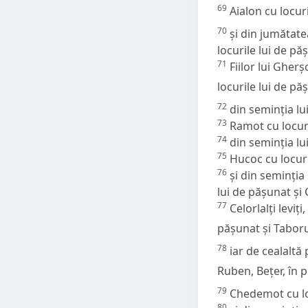
69
Aialon cu locur
70
și din jumătate
locurile lui de păș
71
Fiilor lui Gher
locurile lui de pă
72
din seminția lu
73
Ramot cu locuri
74
din seminția lu
75
Hucoc cu locuri
76
și din seminția
lui de pășunat și 
77
Celorlalți leviț
pășunat și Taborul
78
iar de cealaltă 
Ruben, Bețer, în p
79
Chedemot cu loc
80