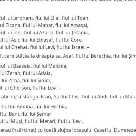
iul lui Ieroham, fiul lui Eliel, fiul lui Toah,
l lui Elcana, fiul lui Mahat, fiul lui Amasai,
iul lui Ioel, fiul lui Azaria, fiul lui Țefania,
ul lui Asir, fiul lui Ebiasaf, fiul lui Core,
iul lui Chehat, fiul lui Levi, fiul lui Israel. –
, care stătea la dreapta sa, Asaf, fiul lui Berechia, fiul lui Și
fiul lui Baaseia, fiul lui Malchia,
l lui Zerah, fiul lui Adaia,
l lui Zima, fiul lui Șimei,
ul lui Gherșon, fiul lui Levi. –
rații lor, la stânga: Etan, fiul lui Chiși, fiul lui Abdi, fiul lui Mal
 fiul lui Amația, fiul lui Hilchia,
l lui Bani, fiul lui Șemer,
ul lui Muși, fiul lui Merari, fiul lui Levi.
ții, erau însărcinați cu toată slujba locașului Casei lui Dumnez