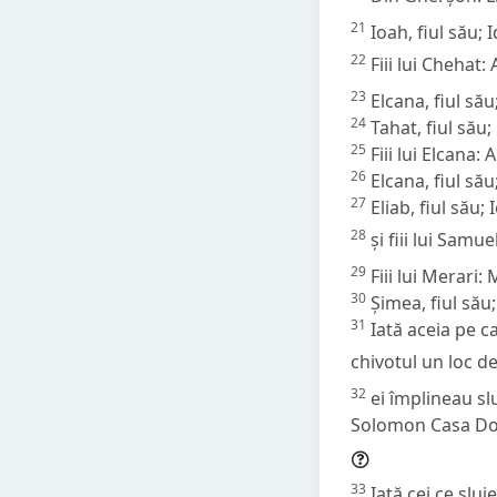
21
Ioah, fiul său; I
22
Fiii lui Chehat: 
23
Elcana, fiul său;
24
Tahat, fiul său; 
25
Fiii lui Elcana:
26
Elcana, fiul său
27
Eliab, fiul său;
28
și fiii lui Samue
29
Fiii lui Merari: 
30
Șimea, fiul său;
31
Iată aceia pe c
chivotul un loc d
32
ei împlineau slu
Solomon Casa Domn
33
Iată cei ce sluje