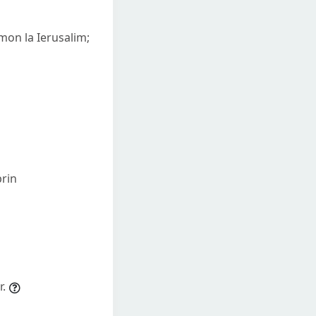
omon la Ierusalim;
prin
r.