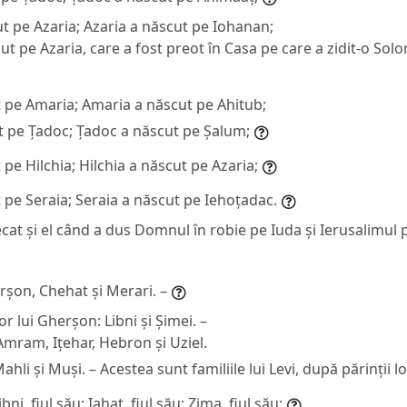
t pe Azaria; Azaria a născut pe Iohanan;
t pe Azaria, care a fost preot în Casa pe care a zidit-o Sol
t pe Amaria; Amaria a născut pe Ahitub;
t pe Țadoc; Țadoc a născut pe Șalum;
pe Hilchia; Hilchia a născut pe Azaria;
 pe Seraia; Seraia a născut pe Iehoțadac.
cat și el când a dus Domnul în robie pe Iuda și Ierusalimul 
herșon, Chehat și Merari. –
or lui Gherșon: Libni și Șimei. –
 Amram, Ițehar, Hebron și Uziel.
Mahli și Muși. – Acestea sunt familiile lui Levi, după părinții lo
ni, fiul său; Iahat, fiul său; Zima, fiul său;