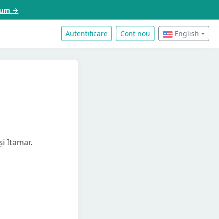
acum →
Autentificare
Cont nou
English
și Itamar.