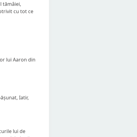
l tămâiei,
trivit cu tot ce
lor lui Aaron din
ășunat, Iatir,
urile lui de