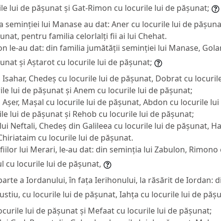
ile lui de pășunat și Gat-Rimon cu locurile lui de pășunat;
a seminției lui Manase au dat: Aner cu locurile lui de pășuna
unat, pentru familia celorlalți fii ai lui Chehat.
șon le-au dat: din familia jumătății seminției lui Manase, Gol
șunat și Aștarot cu locurile lui de pășunat;
i Isahar, Chedeș cu locurile lui de pășunat, Dobrat cu locuril
le lui de pășunat și Anem cu locurile lui de pășunat;
i Așer, Mașal cu locurile lui de pășunat, Abdon cu locurile lu
le lui de pășunat și Rehob cu locurile lui de pășunat;
 lui Neftali, Chedeș din Galileea cu locurile lui de pășunat, 
Chiriataim cu locurile lui de pășunat.
i, fiilor lui Merari, le-au dat: din seminția lui Zabulon, Rimono 
 cu locurile lui de pășunat,
parte a Iordanului, în fața Ierihonului, la răsărit de Iordan: d
ustiu, cu locurile lui de pășunat, Iahța cu locurile lui de păș
urile lui de pășunat și Mefaat cu locurile lui de pășunat;