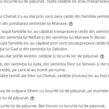
 locurile lui de pășunat. Toate cetățile lor erau treisprezec
 lui Chehat li s-au dat prin sorți zece cetăți din familiile seminț
și din jumătatea seminției lui Manase.
, după familiile lor, au căpătat treisprezece cetăți din seminți
 din seminția lui Neftali și din seminția lui Manase în Basan.
 după familiile lor, au căpătat prin sorți douăsprezece cetăți d
ia lui Gad și din seminția lui Zabulon.
 au dat astfel leviților cetățile și locurile lor de pășunat.
i, din seminția lui Iuda, din seminția fiilor lui Simeon și din s
cetăți, pe care le-au numit pe nume.
alte familii ale fiilor lui Chehat, cetățile ținutului lor au fos
tea de scăpare Sihem cu locurile lui de pășunat, pe muntele 
e lui de pășunat,
rile lui de pășunat, Bet-Horon cu locurile lui de pășunat,