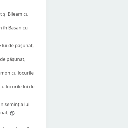
t și Bileam cu
an în Basan cu
e lui de pășunat,
i de pășunat,
Hamon cu locurile
cu locurile lui de
in seminția lui
unat,