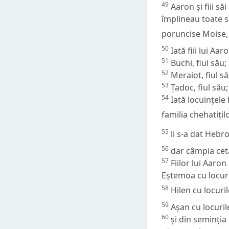
49
Aaron și fiii să
împlineau toate sl
poruncise Moise,
50
Iată fiii lui Aar
51
Buchi, fiul său; 
52
Meraiot, fiul să
53
Țadoc, fiul său;
54
Iată locuințele 
familia chehatiților
55
li s-a dat Hebro
56
dar câmpia cetăț
57
Fiilor lui Aaron
Eștemoa cu locuri
58
Hilen cu locuri
59
Așan cu locuril
60
și din seminția