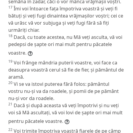
semăna în zadar, căci o vor mânca vrăjmașii voștri.
17
Îmi voi întoarce fața împotriva voastră și veți fi
bătuți și veți fugi dinaintea vrăjmașilor voștri; cei ce
vă urăsc vă vor subjuga și veți fugi fără să fiți
urmăriți chiar.
18
Dacă, cu toate acestea, nu Mă veți asculta, vă voi
pedepsi de șapte ori mai mult pentru păcatele
voastre.
19
Voi frânge mândria puterii voastre, voi face ca
deasupra voastră cerul să fie de fier, și pământul de
aramă.
20
Vi se va istovi puterea fără folos: pământul
vostru nu-și va da roadele, și pomii de pe pământ
nu-și vor da roadele.
21
Dacă și după aceasta vă veți împotrivi și nu veți
voi să Mă ascultați, vă voi lovi de șapte ori mai mult
pentru păcatele voastre.
22
Voi trimite împotriva voastră fiarele de pe câmp