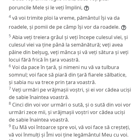
poruncile Mele și le veți împlini,
4
vă voi trimite ploi la vreme, pământul își va da
roadele, și pomii de pe câmp își vor da roadele.
5
Abia veți treiera grâul și veți începe culesul viei, și
culesul viei va ține până la semănătură; veți avea
pâine din belșug, veți mânca și vă veți sătura și veți
locui fără frică în țara voastră.
6
Voi da pace în țară, și nimeni nu vă va tulbura
somnul; voi face să piară din țară fiarele sălbatice,
și sabia nu va trece prin țara voastră.
7
Veți urmări pe vrăjmașii voștri, și ei vor cădea uciși
de sabie înaintea voastră.
8
Cinci din voi vor urmări o sută, și o sută din voi vor
urmări zece mii, și vrăjmașii voștri vor cădea uciși
de sabie înaintea voastră.
9
Eu Mă voi întoarce spre voi, vă voi face să creșteți,
vă voi înmulți și Îmi voi ține legământul Meu cu voi.