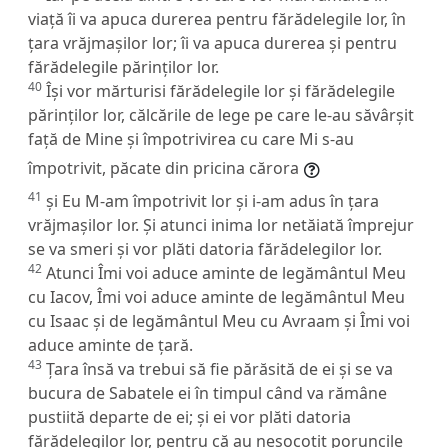
viață îi va apuca durerea pentru fărădelegile lor, în
țara vrăjmașilor lor; îi va apuca durerea și pentru
fărădelegile părinților lor.
40
Își vor mărturisi fărădelegile lor și fărădelegile
părinților lor, călcările de lege pe care le-au săvârșit
față de Mine și împotrivirea cu care Mi s-au
împotrivit, păcate din pricina cărora
41
și Eu M-am împotrivit lor și i-am adus în țara
vrăjmașilor lor. Și atunci inima lor netăiată împrejur
se va smeri și vor plăti datoria fărădelegilor lor.
42
Atunci Îmi voi aduce aminte de legământul Meu
cu Iacov, Îmi voi aduce aminte de legământul Meu
cu Isaac și de legământul Meu cu Avraam și Îmi voi
aduce aminte de țară.
43
Țara însă va trebui să fie părăsită de ei și se va
bucura de Sabatele ei în timpul când va rămâne
pustiită departe de ei; și ei vor plăti datoria
fărădelegilor lor, pentru că au nesocotit poruncile