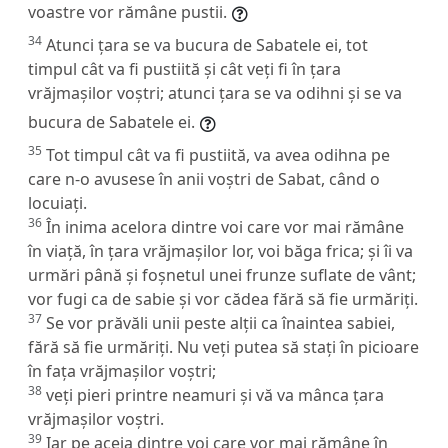
voastre vor rămâne pustii.
34
Atunci țara se va bucura de Sabatele ei, tot
timpul cât va fi pustiită și cât veți fi în țara
vrăjmașilor voștri; atunci țara se va odihni și se va
bucura de Sabatele ei.
35
Tot timpul cât va fi pustiită, va avea odihna pe
care n-o avusese în anii voștri de Sabat, când o
locuiați.
36
În inima acelora dintre voi care vor mai rămâne
în viață, în țara vrăjmașilor lor, voi băga frica; și îi va
urmări până și foșnetul unei frunze suflate de vânt;
vor fugi ca de sabie și vor cădea fără să fie urmăriți.
37
Se vor prăvăli unii peste alții ca înaintea sabiei,
fără să fie urmăriți. Nu veți putea să stați în picioare
în fața vrăjmașilor voștri;
38
veți pieri printre neamuri și vă va mânca țara
vrăjmașilor voștri.
39
Iar pe aceia dintre voi care vor mai rămâne în