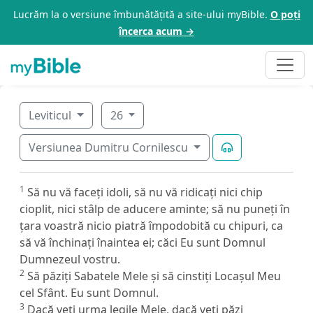
Lucrăm la o versiune îmbunătățită a site-ului myBible.
O poți
încerca acum →
Leviticul
26
Versiunea Dumitru Cornilescu
1
Să nu vă faceți idoli, să nu vă ridicați nici chip
cioplit, nici stâlp de aducere aminte; să nu puneți în
țara voastră nicio piatră împodobită cu chipuri, ca
să vă închinați înaintea ei; căci Eu sunt Domnul
Dumnezeul vostru.
2
Să păziți Sabatele Mele și să cinstiți Locașul Meu
cel Sfânt. Eu sunt Domnul.
3
Dacă veți urma legile Mele, dacă veți păzi