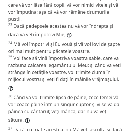
care vă vor lăsa fără copii, vă vor nimici vitele și vă
vor împuțina; așa că vă vor rămâne drumurile
pustii.
23
Dacă pedepsele acestea nu vă vor îndrepta și
dacă vă veți împotrivi Mie,
24
Mă voi împotrivi și Eu vouă și vă voi lovi de șapte
ori mai mult pentru păcatele voastre.
25
Voi face să vină împotriva voastră sabie, care va
răzbuna călcarea legământului Meu; și când vă veți
strânge în cetățile voastre, voi trimite ciuma în
mijlocul vostru și veți fi dați în mâinile vrăjmașului.
26
Când vă voi trimite lipsă de pâine, zece femei vă
vor coace pâine într-un singur cuptor și vi se va da
pâinea cu cântarul; veți mânca, dar nu vă veți
sătura.
27
Dacă, cu toate acestea, nu Mă veți asculta și dacă