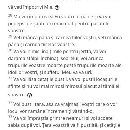
vă veți împotrivi Mie,
28
Mă voi împotrivi și Eu vouă cu mânie și vă voi
pedepsi de șapte ori mai mult pentru păcatele
voastre.
29
Veți mânca până și carnea fiilor voștri, veți mânca
până și carnea fiicelor voastre.
30
Vă voi nimici înălțimile pentru jertfă, vă voi
dărâma stâlpii închinați soarelui, voi arunca
trupurile voastre moarte peste trupurile moarte ale
idolilor voștri, și sufletul Meu vă va urî.
31
Vă voi lăsa cetățile pustii, vă voi pustii locașurile
sfinte și nu voi mai mirosi mirosul plăcut al tămâiei
voastre.
32
Voi pustii țara, așa că vrăjmașii voștri care o vor
locui vor rămâne încremeniți văzând-o.
33
Vă voi împrăștia printre neamuri și voi scoate
sabia după voi. Țara voastră va fi pustiită, și cetățile