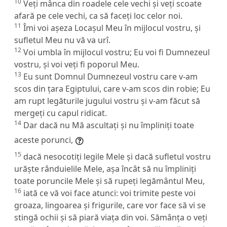
10
Veți mânca din roadele cele vechi și veți scoate
afară pe cele vechi, ca să faceți loc celor noi.
11
Îmi voi așeza Locașul Meu în mijlocul vostru, și
sufletul Meu nu vă va urî.
12
Voi umbla în mijlocul vostru; Eu voi fi Dumnezeul
vostru, și voi veți fi poporul Meu.
13
Eu sunt Domnul Dumnezeul vostru care v-am
scos din țara Egiptului, care v-am scos din robie; Eu
am rupt legăturile jugului vostru și v-am făcut să
mergeți cu capul ridicat.
14
Dar dacă nu Mă ascultați și nu împliniți toate
aceste porunci,
15
dacă nesocotiți legile Mele și dacă sufletul vostru
urăște rânduielile Mele, așa încât să nu împliniți
toate poruncile Mele și să rupeți legământul Meu,
16
iată ce vă voi face atunci: voi trimite peste voi
groaza, lingoarea și frigurile, care vor face să vi se
stingă ochii și să piară viața din voi. Sămânța o veți