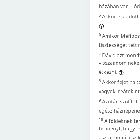
házában van, Ló
5
Akkor elküldött
6
Amikor Mefibóse
tisztességet tett 
7
Dávid azt mondt
visszaadom neked
étkezni.
8
Akkor fejet hajt
vagyok, reátekint
9
Azután szólított
egész háznépének
10
A földeknek teh
terményt, hogy le
asztalomnál eszik.