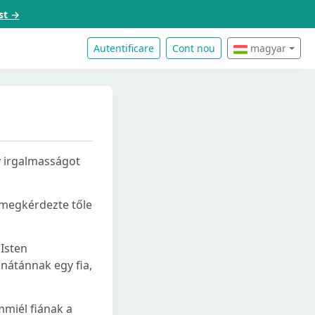
st →
Autentificare
Cont nou
magyar
y irgalmasságot
s megkérdezte tőle
 Isten
ónátánnak egy fia,
Ammiél fiának a