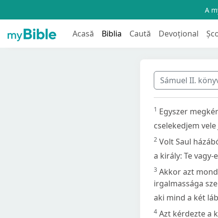
A my
Acasă
Biblia
Caută
Devoțional
Șc
Sámuel II. kön
1
Egyszer megkérd
cselekedjem vele
2
Volt Saul házábó
a király: Te vagy-
3
Akkor azt mondt
irgalmassága szer
aki mind a két lá
4
Azt kérdezte a k