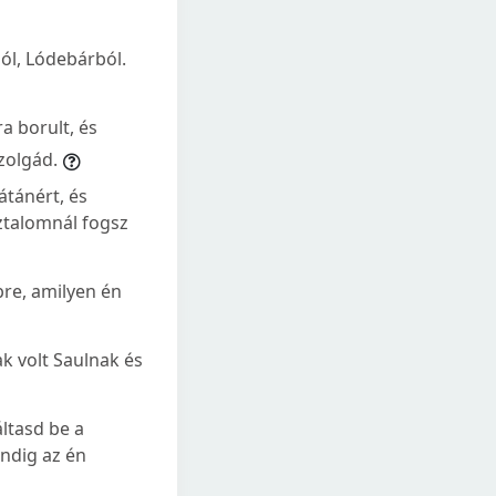
ból, Lódebárból.
a borult, és
szolgád.
átánért, és
ztalomnál fogsz
bre, amilyen én
ak volt Saulnak és
áltasd be a
indig az én