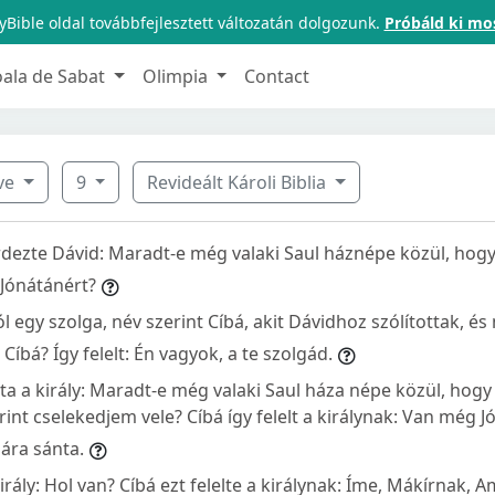
Bible oldal továbbfejlesztett változatán dolgozunk.
Próbáld ki mo
oala de Sabat
Olimpia
Contact
yve
9
Revideált Károli Biblia
ezte Dávid: Maradt-e még valaki Saul háznépe közül, hog
 Jónátánért?
l egy szolga, név szerint Cíbá, akit Dávidhoz szólítottak, é
e Cíbá? Így felelt: Én vagyok, a te szolgád.
a a király: Maradt-e még valaki Saul háza népe közül, hogy
int cselekedjem vele? Cíbá így felelt a királynak: Van még J
bára sánta.
irály: Hol van? Cíbá ezt felelte a királynak: Íme, Mákírnak, 