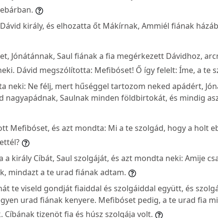
debárban.
 Dávid király, és elhozatta őt Mákírnak, Ammiél fiának házá
t, Jónátánnak, Saul fiának a fia megérkezett Dávidhoz, arcr
neki. Dávid megszólította: Mefibóset! Ő így felelt: Íme, a te 
a neki: Ne félj, mert hűséggel tartozom neked apádért, Jón
 nagyapádnak, Saulnak minden földbirtokát, és mindig as
ott Mefibóset, és azt mondta: Mi a te szolgád, hogy a holt e
ettél?
a a király Cíbát, Saul szolgáját, és azt mondta neki: Amije cs
, mindazt a te urad fiának adtam.
át te viseld gondját fiaiddal és szolgáiddal együtt, és szolg
gyen urad fiának kenyere. Mefibóset pedig, a te urad fia m
 Cíbának tizenöt fia és húsz szolgája volt.