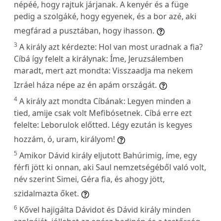
népéé, hogy rajtuk járjanak. A kenyér és a füge
pedig a szolgáké, hogy egyenek, és a bor azé, aki
megfárad a pusztában, hogy ihasson.
3
A király azt kérdezte: Hol van most uradnak a fia?
Cíbá így felelt a királynak: Íme, Jeruzsálemben
maradt, mert azt mondta: Visszaadja ma nekem
Izráel háza népe az én apám országát.
4
A király azt mondta Cíbának: Legyen minden a
tied, amije csak volt Mefibósetnek. Cíbá erre ezt
felelte: Leborulok előtted. Légy ezután is kegyes
hozzám, ó, uram, királyom!
5
Amikor Dávid király eljutott Bahúrimig, íme, egy
férfi jött ki onnan, aki Saul nemzetségéből való volt,
név szerint Simei, Géra fia, és ahogy jött,
szidalmazta őket.
6
Kővel hajigálta Dávidot és Dávid király minden