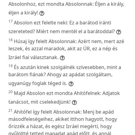
Absolonhoz, ezt mondta Absolonnak: Éljen a király,
éljen a király!
17
Absolon ezt felelte neki: Ez a barátod iránti
szereteted? Miért nem mentél el a barátoddal?
18
Húsaj így felelt Absolonnak: Azért nem, mert azé
leszek, és azzal maradok, akit az ÚR, ez a nép és
Izráel fiai választanak.
19
És azután kinek szolgálnék szívesebben, mint a
barátom fiának? Ahogy az apádat szolgáltam,
ugyanúgy foglak téged is.
20
Majd Absolon ezt mondta Ahitófelnek: Adjatok
tanácsot, mit cselekedjünk!
21
Ahitófel így felelt Absolonnak: Menj be apád
másodfeleségeihez, akiket itthon hagyott, hogy
őrizzék a házat, és egész Izráel megérti, hogy
gyűlöltté tetted magadat apád előtt, és annál