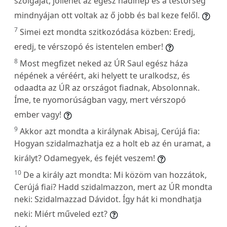
szolgáját, jóllehet az egész hadinép és a testőrség
mindnyájan ott voltak az ő jobb és bal keze felől.
7
Simei ezt mondta szitkozódása közben: Eredj,
eredj, te vérszopó és istentelen ember!
8
Most megfizet neked az ÚR Saul egész háza
népének a véréért, aki helyett te uralkodsz, és
odaadta az ÚR az országot fiadnak, Absolonnak.
Íme, te nyomorúságban vagy, mert vérszopó
ember vagy!
9
Akkor azt mondta a királynak Abisaj, Cerújá fia:
Hogyan szidalmazhatja ez a holt eb az én uramat, a
királyt? Odamegyek, és fejét veszem!
10
De a király azt mondta: Mi közöm van hozzátok,
Cerújá fiai? Hadd szidalmazzon, mert az ÚR mondta
neki: Szidalmazzad Dávidot. Így hát ki mondhatja
neki: Miért műveled ezt?