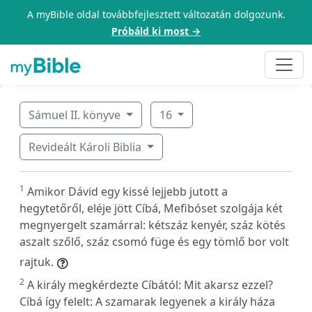
A myBible oldal továbbfejlesztett változatán dolgozunk.
Próbáld ki most →
Sámuel II. könyve
16
Revideált Károli Biblia
1
Amikor Dávid egy kissé lejjebb jutott a
hegytetőről, eléje jött Cíbá, Mefibóset szolgája két
megnyergelt szamárral: kétszáz kenyér, száz kötés
aszalt szőlő, száz csomó füge és egy tömlő bor volt
rajtuk.
2
A király megkérdezte Cíbától: Mit akarsz ezzel?
Cíbá így felelt: A szamarak legyenek a király háza