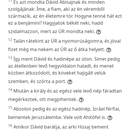
11
És azt mondta Dávid Abisajnak és minden
szolgájának: Íme, a fiam, aki az én véremből
származik, az én életemre tör. Hogyne tenné hát ezt
ez a benjámini? Hagyjatok békét neki, hadd
szidalmazzon, mert az ÚR mondta neki.
12
Talán rátekint az ÚR a nyomorúságomra, és jóval
fizet még ma nekem az ÚR az ő átka helyett.
13
Így ment Dávid és hadinépe az úton. Simei pedig
az átellenben levő hegyoldalon haladt, és menet
közben átkozódott, és köveket hajigált velük
szemben, és szórta a port.
14
Miután a király és az egész vele levő nép fáradtan
megérkeztek, ott megpihentek.
15
Absolon pedig és az egész hadinép, Izráel férfiai,
bementek Jeruzsálembe. Vele volt Ahitófel is.
16
Amikor Dávid barátja, az arki Húsaj bement