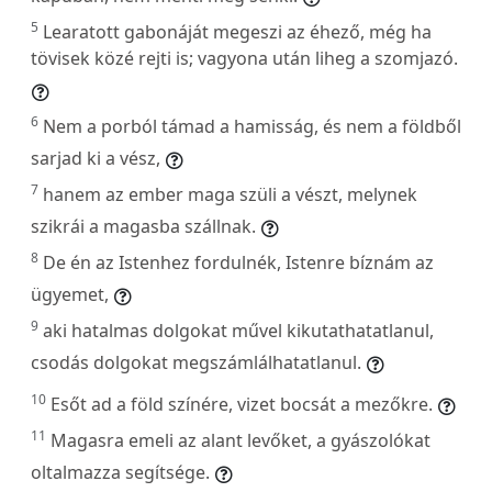
5
Learatott gabonáját megeszi az éhező, még ha
tövisek közé rejti is; vagyona után liheg a szomjazó.
6
Nem a porból támad a hamisság, és nem a földből
sarjad ki a vész,
7
hanem az ember maga szüli a vészt, melynek
szikrái a magasba szállnak.
8
De én az Istenhez fordulnék, Istenre bíznám az
ügyemet,
9
aki hatalmas dolgokat művel kikutathatatlanul,
csodás dolgokat megszámlálhatatlanul.
10
Esőt ad a föld színére, vizet bocsát a mezőkre.
11
Magasra emeli az alant levőket, a gyászolókat
oltalmazza segítsége.