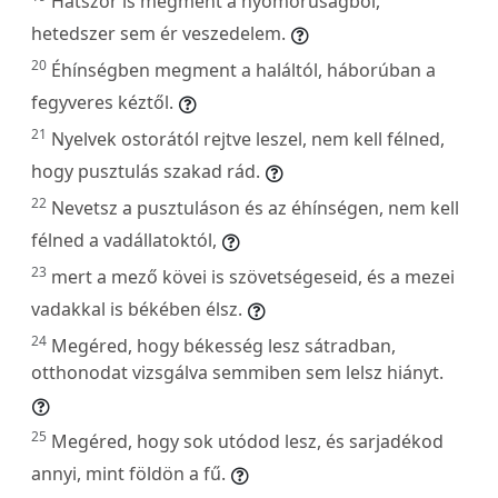
Hatszor is megment a nyomorúságból,
hetedszer sem ér veszedelem.
20
Éhínségben megment a haláltól, háborúban a
fegyveres kéztől.
21
Nyelvek ostorától rejtve leszel, nem kell félned,
hogy pusztulás szakad rád.
22
Nevetsz a pusztuláson és az éhínségen, nem kell
félned a vadállatoktól,
23
mert a mező kövei is szövetségeseid, és a mezei
vadakkal is békében élsz.
24
Megéred, hogy békesség lesz sátradban,
otthonodat vizsgálva semmiben sem lelsz hiányt.
25
Megéred, hogy sok utódod lesz, és sarjadékod
annyi, mint földön a fű.