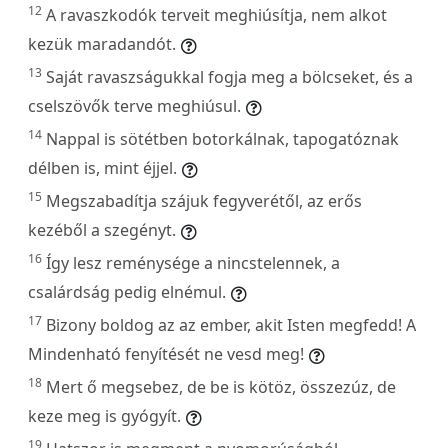
12
A ravaszkodók terveit meghiúsítja, nem alkot
kezük maradandót.
13
Saját ravaszságukkal fogja meg a bölcseket, és a
cselszövők terve meghiúsul.
14
Nappal is sötétben botorkálnak, tapogatóznak
délben is, mint éjjel.
15
Megszabadítja szájuk fegyverétől, az erős
kezéből a szegényt.
16
Így lesz reménysége a nincstelennek, a
csalárdság pedig elnémul.
17
Bizony boldog az az ember, akit Isten megfedd! A
Mindenható fenyítését ne vesd meg!
18
Mert ő megsebez, de be is kötöz, összezúz, de
keze meg is gyógyít.
19