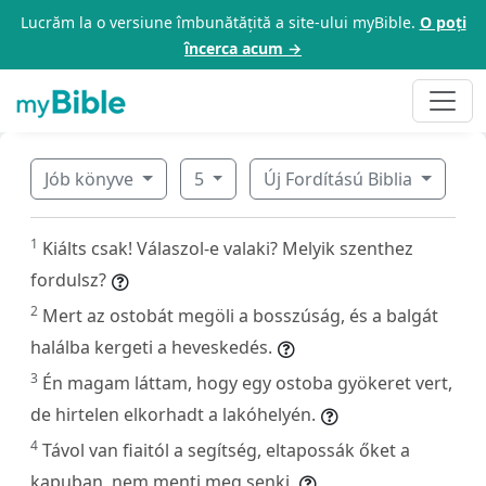
Lucrăm la o versiune îmbunătățită a site-ului myBible.
O poți
încerca acum →
Jób könyve
5
Új Fordítású Biblia
1
Kiálts csak! Válaszol-e valaki? Melyik szenthez
fordulsz?
2
Mert az ostobát megöli a bosszúság, és a balgát
halálba kergeti a heveskedés.
3
Én magam láttam, hogy egy ostoba gyökeret vert,
de hirtelen elkorhadt a lakóhelyén.
4
Távol van fiaitól a segítség, eltapossák őket a
kapuban, nem menti meg senki.