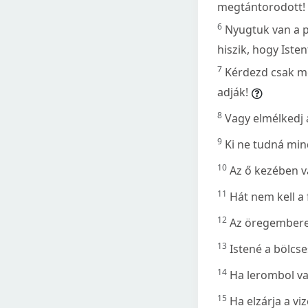
megtántorodott!
6
Nyugtuk van a pu
hiszik, hogy Iste
7
Kérdezd csak me
adják!
8
Vagy elmélkedj a
9
Ki ne tudná min
10
Az ő kezében v
11
Hát nem kell a 
12
Az öregemberek
13
Istené a bölcse
14
Ha lerombol val
15
Ha elzárja a vi