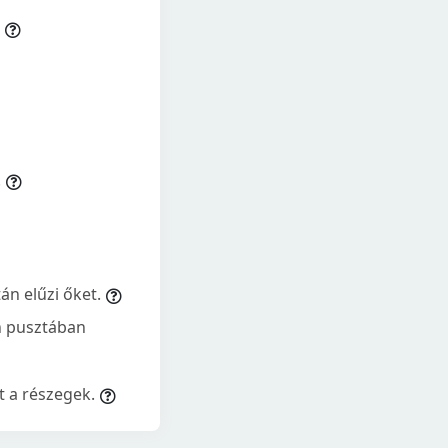
.
án elűzi őket.
an pusztában
t a részegek.