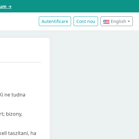
acum →
Autentificare
Cont nou
English
Ki ne tudna
t; bizony,
ll taszítani, ha