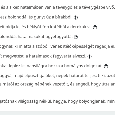
 és a siker, hatalmában van a tévelygő és a tévelygésbe vivő.
esz bolonddá, és gúnyt űz a bírákból.
seit oldja le, és béklyót fon kötélből a derekukra.
olonddá, hatalmasokat ügyefogyottá.
gynak ki miatta a szóból, vének ítélőképességét ragadja el
ít megvetést, a hatalmasok fegyverét elveszi.
kokat leplez le, napvilágra hozza a homályos dolgokat.
ggyá, majd elpusztítja őket, népek határát terjeszti ki, azut
elmétől az ország népének vezetőit, és engedi, hogy úttal
atóznak világosság nélkül, hagyja, hogy bolyongjanak, min