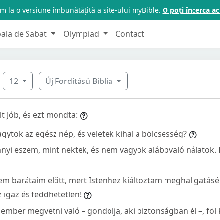
m la o versiune îmbunătățită a site-ului myBible.
O poți încerca 
oala de Sabat
Olympiad
Contact
12
Új Fordítású Biblia
t Jób, és ezt mondta:
 vagytok az egész nép, és veletek kihal a bölcsesség?
nyi eszem, mint nektek, és nem vagyok alábbvaló nálatok. 
em barátaim előtt, mert Istenhez kiáltoztam meghallgatásér
z igaz és feddhetetlen!
ember megvetni való – gondolja, aki biztonságban él –, föl ke