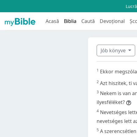
Lucră
Acasă
Biblia
Caută
Devoțional
Șc
Jób könyve
1
Ekkor megszólal
2
Azt hiszitek, ti
3
Nekem is van an
ilyesféléket?
4
Nevetséges lett
nevetséges lett a
5
A szerencsétlen 