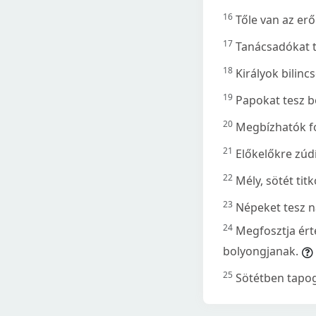
16
Tőle van az erő
17
Tanácsadókat t
18
Királyok bilinc
19
Papokat tesz b
20
Megbízhatók fo
21
Előkelőkre zúd
22
Mély, sötét tit
23
Népeket tesz na
24
Megfosztja ért
bolyongjanak.
25
Sötétben tapog