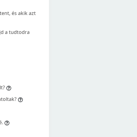
ent, és akik azt
jd a tudtodra
lt?
toltak?
é.