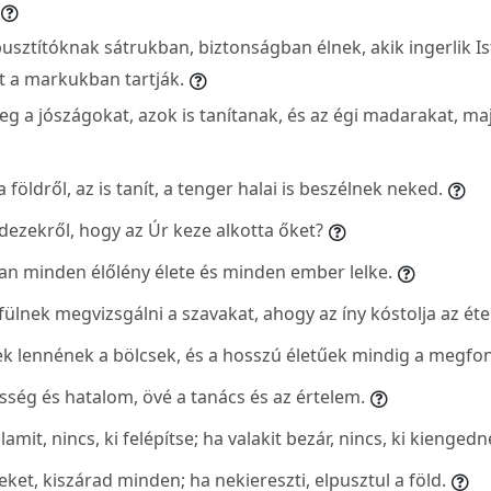
sztítóknak sátrukban, biztonságban élnek, akik ingerlik Ist
nt a markukban tartják.
g a jószágokat, azok is tanítanak, és az égi madarakat, ma
 földről, az is tanít, a tenger halai is beszélnek neked.
dezekről, hogy az Úr keze alkotta őket?
an minden élőlény élete és minden ember lelke.
fülnek megvizsgálni a szavakat, ahogy az íny kóstolja az éte
 lennének a bölcsek, és a hosszú életűek mindig a megfon
sség és hatalom, övé a tanács és az értelem.
amit, nincs, ki felépítse; ha valakit bezár, nincs, ki kiengedn
zeket, kiszárad minden; ha nekiereszti, elpusztul a föld.