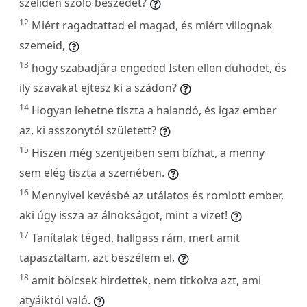
szelíden szóló beszédet?
12
Miért ragadtattad el magad, és miért villognak
szemeid,
13
hogy szabadjára engeded Isten ellen dühödet, és
ily szavakat ejtesz ki a szádon?
14
Hogyan lehetne tiszta a halandó, és igaz ember
az, ki asszonytól született?
15
Hiszen még szentjeiben sem bízhat, a menny
sem elég tiszta a szemében.
16
Mennyivel kevésbé az utálatos és romlott ember,
aki úgy issza az álnokságot, mint a vizet!
17
Tanítalak téged, hallgass rám, mert amit
tapasztaltam, azt beszélem el,
18
amit bölcsek hirdettek, nem titkolva azt, ami
atyáiktól való.