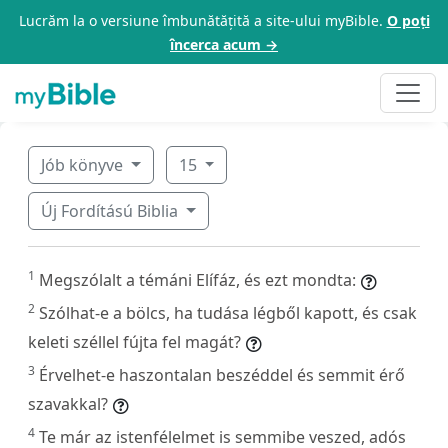
Lucrăm la o versiune îmbunătățită a site-ului myBible.
O poți
încerca acum →
Jób könyve
15
Új Fordítású Biblia
1
Megszólalt a témáni Elífáz, és ezt mondta:
2
Szólhat-e a bölcs, ha tudása légből kapott, és csak
keleti széllel fújta fel magát?
3
Érvelhet-e haszontalan beszéddel és semmit érő
szavakkal?
4
Te már az istenfélelmet is semmibe veszed, adós