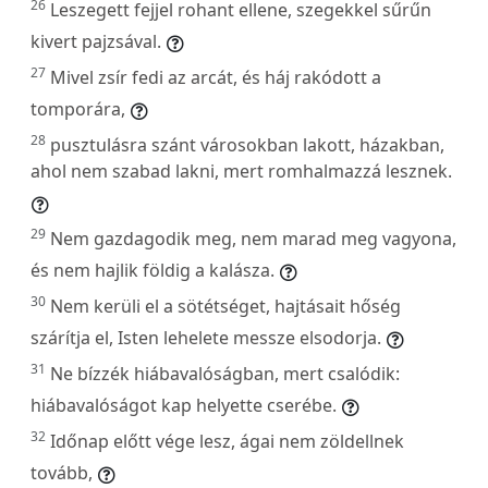
26
Leszegett fejjel rohant ellene, szegekkel sűrűn
kivert pajzsával.
27
Mivel zsír fedi az arcát, és háj rakódott a
tomporára,
28
pusztulásra szánt városokban lakott, házakban,
ahol nem szabad lakni, mert romhalmazzá lesznek.
29
Nem gazdagodik meg, nem marad meg vagyona,
és nem hajlik földig a kalásza.
30
Nem kerüli el a sötétséget, hajtásait hőség
szárítja el, Isten lehelete messze elsodorja.
31
Ne bízzék hiábavalóságban, mert csalódik:
hiábavalóságot kap helyette cserébe.
32
Időnap előtt vége lesz, ágai nem zöldellnek
tovább,