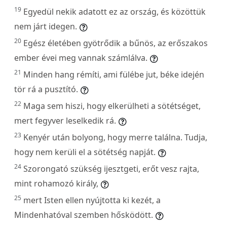
19
Egyedül nekik adatott ez az ország, és közöttük
nem járt idegen.
20
Egész életében gyötrődik a bűnös, az erőszakos
ember évei meg vannak számlálva.
21
Minden hang rémíti, ami fülébe jut, béke idején
tör rá a pusztító.
22
Maga sem hiszi, hogy elkerülheti a sötétséget,
mert fegyver leselkedik rá.
23
Kenyér után bolyong, hogy merre találna. Tudja,
hogy nem kerüli el a sötétség napját.
24
Szorongató szükség ijesztgeti, erőt vesz rajta,
mint rohamozó király,
25
mert Isten ellen nyújtotta ki kezét, a
Mindenhatóval szemben hősködött.