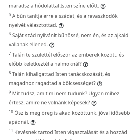
maradsz a hódolattal Isten színe előtt.
5
A bűn tanítja erre a szádat, és a ravaszkodók
nyelvét választottad.
6
Saját szád nyilvánít bűnössé, nem én, és az ajkaid
vallanak ellened.
7
Talán te születtél először az emberek között, és
előbb keletkeztél a halmoknál?
8
Talán kihallgattad Isten tanácskozását, és
magadhoz ragadtad a bölcsességet?
9
Mit tudsz, amit mi nem tudunk? Ugyan mihez
értesz, amire ne volnánk képesek?
10
Ősz is meg öreg is akad közöttünk, jóval idősebb
apádnál.
11
Kevésnek tartod Isten vigasztalását és a hozzád