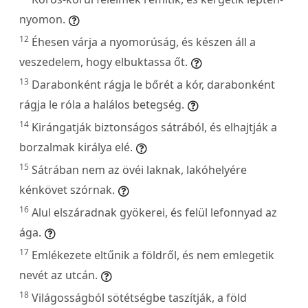
nyomon.
12
Éhesen várja a nyomorúság, és készen áll a
veszedelem, hogy elbuktassa őt.
13
Darabonként rágja le bőrét a kór, darabonként
rágja le róla a halálos betegség.
14
Kirángatják biztonságos sátrából, és elhajtják a
borzalmak királya elé.
15
Sátrában nem az övéi laknak, lakóhelyére
kénkövet szórnak.
16
Alul elszáradnak gyökerei, és felül lefonnyad az
ága.
17
Emlékezete eltűnik a földről, és nem emlegetik
nevét az utcán.
18
Világosságból sötétségbe taszítják, a föld