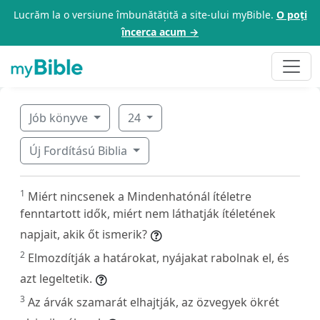
Lucrăm la o versiune îmbunătățită a site-ului myBible.
O poți
încerca acum →
Jób könyve
24
Új Fordítású Biblia
1
Miért nincsenek a Mindenhatónál ítéletre
fenntartott idők, miért nem láthatják ítéletének
napjait, akik őt ismerik?
2
Elmozdítják a határokat, nyájakat rabolnak el, és
azt legeltetik.
3
Az árvák szamarát elhajtják, az özvegyek ökrét