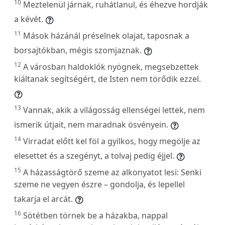
10
Meztelenül járnak, ruhátlanul, és éhezve hordják
a kévét.
11
Mások házánál préselnek olajat, taposnak a
borsajtókban, mégis szomjaznak.
12
A városban haldoklók nyögnek, megsebzettek
kiáltanak segítségért, de Isten nem törődik ezzel.
13
Vannak, akik a világosság ellenségei lettek, nem
ismerik útjait, nem maradnak ösvényein.
14
Virradat előtt kel föl a gyilkos, hogy megölje az
elesettet és a szegényt, a tolvaj pedig éjjel.
15
A házasságtörő szeme az alkonyatot lesi: Senki
szeme ne vegyen észre – gondolja, és lepellel
takarja el arcát.
16
Sötétben törnek be a házakba, nappal