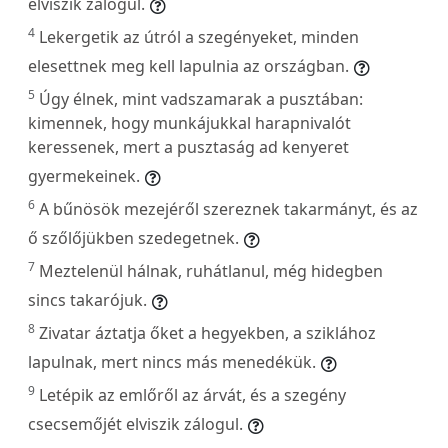
elviszik zálogul.
4
Lekergetik az útról a szegényeket, minden
elesettnek meg kell lapulnia az országban.
5
Úgy élnek, mint vadszamarak a pusztában:
kimennek, hogy munkájukkal harapnivalót
keressenek, mert a pusztaság ad kenyeret
gyermekeinek.
6
A bűnösök mezejéről szereznek takarmányt, és az
ő szőlőjükben szedegetnek.
7
Meztelenül hálnak, ruhátlanul, még hidegben
sincs takarójuk.
8
Zivatar áztatja őket a hegyekben, a sziklához
lapulnak, mert nincs más menedékük.
9
Letépik az emlőről az árvát, és a szegény
csecsemőjét elviszik zálogul.