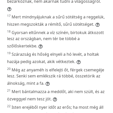
bezárkóznak, nem akarnak tudni a világosságról.
17
Mert mindnyájuknak a sűrű sötétség a reggelük,
hiszen megszokták a rémítő, sűrű sötétséget.
18
Gyorsan eltűnnek a víz színén, birtokuk átkozott
lesz az országban, nem tér be többé a
szőlőskertekbe.
19
Szárazság és hőség elnyeli a hó levét, a holtak
hazája pedig azokat, akik vétkeztek.
20
Még az anyaméh is elfelejti őt, férgek csemegéje
lesz. Senki sem emlékszik rá többé, összetörik az
álnokság, mint a fa.
21
Mert bántalmazza a meddőt, aki nem szült, és az
özveggyel nem tesz jót.
22
Isten erejéből nyer időt az erős; ha most még áll