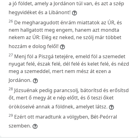
a jó földet, amely a Jordánon túl van, és azt a szép
hegyvidéket és a Libánont!
26
De megharagudott énrám miattatok az ÚR, és
nem hallgatott meg engem, hanem azt mondta
nekem az ÚR: Elég ez neked, ne szólj már többet
hozzám e dolog felől!
27
Menj föl a Piszgá tetejére, emeld föl a szemedet
nyugat felé, észak felé, dél felé és kelet felé, és nézd
meg a szemeddel, mert nem mész át ezen a
Jordánon.
28
Józsuénak pedig parancsolj, bátorítsd és erősítsd
őt, mert ő megy át e nép előtt, és ő teszi őket
örököseivé annak a földnek, amelyet látsz.
29
Ezért ott maradtunk a völgyben, Bét-Peórral
szemben.