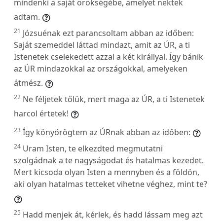
mindenki a saját örökségébe, amelyet nektek
adtam.
21
Józsuénak ezt parancsoltam abban az időben:
Saját szemeddel láttad mindazt, amit az ÚR, a ti
Istenetek cselekedett azzal a két királlyal. Így bánik
az ÚR mindazokkal az országokkal, amelyeken
átmész.
22
Ne féljetek tőlük, mert maga az ÚR, a ti Istenetek
harcol értetek!
23
Így könyörögtem az ÚRnak abban az időben:
24
Uram Isten, te elkezdted megmutatni
szolgádnak a te nagyságodat és hatalmas kezedet.
Mert kicsoda olyan Isten a mennyben és a földön,
aki olyan hatalmas tetteket vihetne véghez, mint te?
25
Hadd menjek át, kérlek, és hadd lássam meg azt