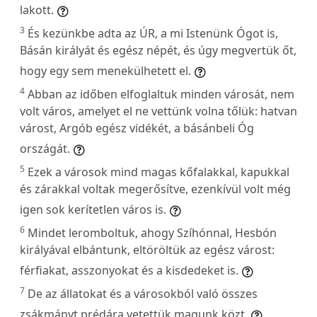
lakott.
3
És kezünkbe adta az ÚR, a mi Istenünk Ógot is,
Básán királyát és egész népét, és úgy megvertük őt,
hogy egy sem menekülhetett el.
4
Abban az időben elfoglaltuk minden városát, nem
volt város, amelyet el ne vettünk volna tőlük: hatvan
várost, Argób egész vidékét, a básánbeli Óg
országát.
5
Ezek a városok mind magas kőfalakkal, kapukkal
és zárakkal voltak megerősítve, ezenkívül volt még
igen sok kerítetlen város is.
6
Mindet leromboltuk, ahogy Szíhónnal, Hesbón
királyával elbántunk, eltöröltük az egész várost:
férfiakat, asszonyokat és a kisdedeket is.
7
De az állatokat és a városokból való összes
zsákmányt prédára vetettük magunk közt.