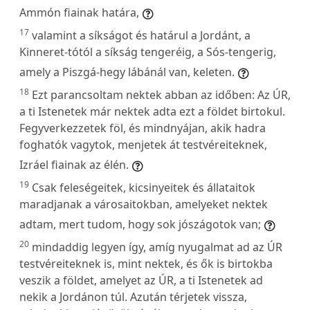
Ammón fiainak határa,
17
valamint a síkságot és határul a Jordánt, a
Kinneret-tótól a síkság tengeréig, a Sós-tengerig,
amely a Piszgá-hegy lábánál van, keleten.
18
Ezt parancsoltam nektek abban az időben: Az ÚR,
a ti Istenetek már nektek adta ezt a földet birtokul.
Fegyverkezzetek föl, és mindnyájan, akik hadra
foghatók vagytok, menjetek át testvéreiteknek,
Izráel fiainak az élén.
19
Csak feleségeitek, kicsinyeitek és állataitok
maradjanak a városaitokban, amelyeket nektek
adtam, mert tudom, hogy sok jószágotok van;
20
mindaddig legyen így, amíg nyugalmat ad az ÚR
testvéreiteknek is, mint nektek, és ők is birtokba
veszik a földet, amelyet az ÚR, a ti Istenetek ad
nekik a Jordánon túl. Azután térjetek vissza,