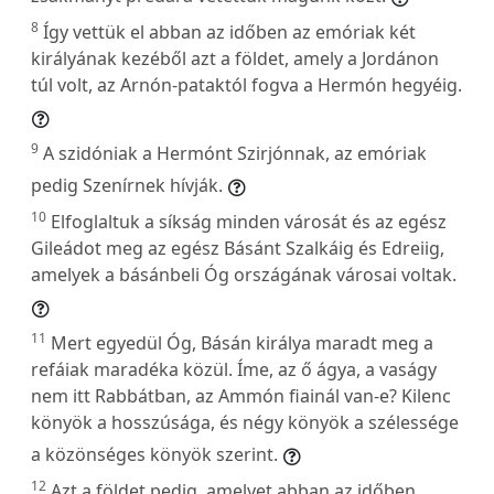
8
Így vettük el abban az időben az emóriak két
királyának kezéből azt a földet, amely a Jordánon
túl volt, az Arnón-pataktól fogva a Hermón hegyéig.
9
A szidóniak a Hermónt Szirjónnak, az emóriak
pedig Szenírnek hívják.
10
Elfoglaltuk a síkság minden városát és az egész
Gileádot meg az egész Básánt Szalkáig és Edreiig,
amelyek a básánbeli Óg országának városai voltak.
11
Mert egyedül Óg, Básán királya maradt meg a
refáiak maradéka közül. Íme, az ő ágya, a vaságy
nem itt Rabbátban, az Ammón fiainál van-e? Kilenc
könyök a hosszúsága, és négy könyök a szélessége
a közönséges könyök szerint.
12
Azt a földet pedig, amelyet abban az időben