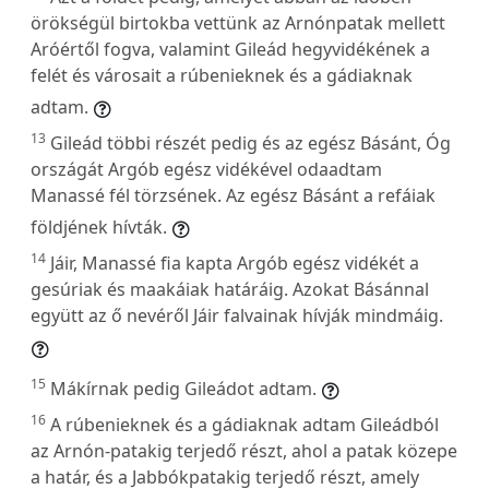
örökségül birtokba vettünk az Arnónpatak mellett
Aróértől fogva, valamint Gileád hegyvidékének a
felét és városait a rúbenieknek és a gádiaknak
adtam.
13
Gileád többi részét pedig és az egész Básánt, Óg
országát Argób egész vidékével odaadtam
Manassé fél törzsének. Az egész Básánt a refáiak
földjének hívták.
14
Jáir, Manassé fia kapta Argób egész vidékét a
gesúriak és maakáiak határáig. Azokat Básánnal
együtt az ő nevéről Jáir falvainak hívják mindmáig.
15
Mákírnak pedig Gileádot adtam.
16
A rúbenieknek és a gádiaknak adtam Gileádból
az Arnón-patakig terjedő részt, ahol a patak közepe
a határ, és a Jabbókpatakig terjedő részt, amely