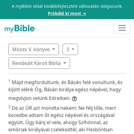
A myBible oldal továbbfejlesztett változatán dolgozunk.
Próbáld ki most →
Mózes V. könyve
3
Revideált Károli Biblia
1
Majd megfordultunk, és Básán felé vonultunk, és
kijött elénk Óg, Básán királya egész népével, hogy
megvívjon velünk Edreiben.
2
De az ÚR azt mondta nekem: Ne félj tőle, mert
kezedbe adtam őt egész népével és országával
együtt. Úgy bánj el vele, ahogy Szíhónnal, az
emóriak királyával cselekedtél, aki Hesbónban