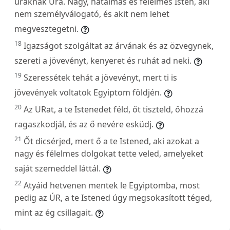
uraknak Ura. Nagy, hatalmas és félelmes Isten, aki
nem személyválogató, és akit nem lehet
megvesztegetni.
18
Igazságot szolgáltat az árvának és az özvegynek,
szereti a jövevényt, kenyeret és ruhát ad neki.
19
Szeressétek tehát a jövevényt, mert ti is
jövevények voltatok Egyiptom földjén.
20
Az URat, a te Istenedet féld, őt tiszteld, őhozzá
ragaszkodjál, és az ő nevére esküdj.
21
Őt dicsérjed, mert ő a te Istened, aki azokat a
nagy és félelmes dolgokat tette veled, amelyeket
saját szemeddel láttál.
22
Atyáid hetvenen mentek le Egyiptomba, most
pedig az ÚR, a te Istened úgy megsokasított téged,
mint az ég csillagait.