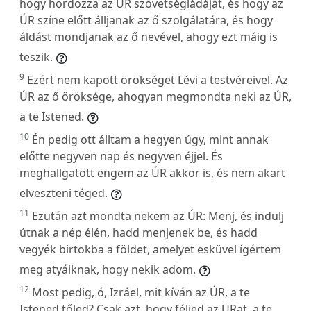
hogy hordozza az ÚR szövetségládáját, és hogy az
ÚR színe előtt álljanak az ő szolgálatára, és hogy
áldást mondjanak az ő nevével, ahogy ezt máig is
teszik.
9
Ezért nem kapott örökséget Lévi a testvéreivel. Az
ÚR az ő öröksége, ahogyan megmondta neki az ÚR,
a te Istened.
10
Én pedig ott álltam a hegyen úgy, mint annak
előtte negyven nap és negyven éjjel. És
meghallgatott engem az ÚR akkor is, és nem akart
elveszteni téged.
11
Ezután azt mondta nekem az ÚR: Menj, és indulj
útnak a nép élén, hadd menjenek be, és hadd
vegyék birtokba a földet, amelyet esküvel ígértem
meg atyáiknak, hogy nekik adom.
12
Most pedig, ó, Izráel, mit kíván az ÚR, a te
Istened tőled? Csak azt, hogy féljed az URat, a te