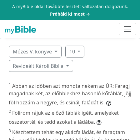
A myBible oldal továbbfejlesztett változatán dolgozunk.
Próbáld ki most →
Mózes V. könyve
10
Revideált Károli Biblia
1
Abban az időben azt mondta nekem az ÚR: Faragj
magadnak két, az előbbiekhez hasonló kőtáblát, jöjj
föl hozzám a hegyre, és csinálj faládát is.
2
Fölírom rájuk az előző táblák igéit, amelyeket
összetörtél, és tedd azokat a ládába.
3
Készítettem tehát egy akácfa ládát, és faragtam
két, az előbbiekhez hasonló kőtáblát, és fölmentem