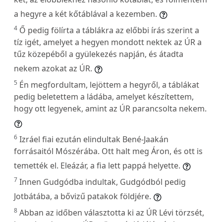
a hegyre a két kőtáblával a kezemben.
4
Ő pedig fölírta a táblákra az előbbi írás szerint a
tíz igét, amelyet a hegyen mondott nektek az ÚR a
tűz közepéből a gyülekezés napján, és átadta
nekem azokat az ÚR.
5
Én megfordultam, lejöttem a hegyről, a táblákat
pedig beletettem a ládába, amelyet készítettem,
hogy ott legyenek, amint az ÚR parancsolta nekem.
6
Izráel fiai ezután elindultak Bené-Jaakán
forrásaitól Mószérába. Ott halt meg Áron, és ott is
temették el. Eleázár, a fia lett pappá helyette.
7
Innen Gudgódba indultak, Gudgódból pedig
Jotbátába, a bővizű patakok földjére.
8
Abban az időben választotta ki az ÚR Lévi törzsét,