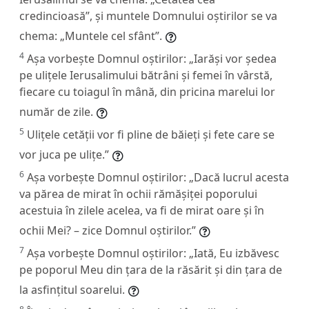
credincioasă”, și muntele Domnului oștirilor se va
chema: „Muntele cel sfânt”.
4
Așa vorbește Domnul oștirilor: „Iarăși vor ședea
pe ulițele Ierusalimului bătrâni și femei în vârstă,
fiecare cu toiagul în mână, din pricina marelui lor
număr de zile.
5
Ulițele cetății vor fi pline de băieți și fete care se
vor juca pe ulițe.”
6
Așa vorbește Domnul oștirilor: „Dacă lucrul acesta
va părea de mirat în ochii rămășiței poporului
acestuia în zilele acelea, va fi de mirat oare și în
ochii Mei? – zice Domnul oștirilor.”
7
Așa vorbește Domnul oștirilor: „Iată, Eu izbăvesc
pe poporul Meu din țara de la răsărit și din țara de
la asfințitul soarelui.