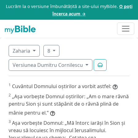
Lucrăm la o versiune îmbunătățită a site-ului myBible.
O poți
încerca acum →
Zaharia
8
Versiunea Dumitru Cornilescu
1
Cuvântul Domnului oștirilor a vorbit astfel:
2
„Așa vorbește Domnul oștirilor: „Am o mare râvnă
pentru Sion și sunt stăpânit de o râvnă plină de
mânie pentru el.”
3
Așa vorbește Domnul: „Mă întorc iarăși în Sion și
vreau să locuiesc în mijlocul Ierusalimului.
Ierusalimul se va chema: „Cetatea cea