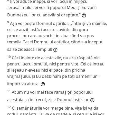
8
Îi voi aduce înapoi, și vor locui în mijlocul
Ierusalimului; ei vor fi poporul Meu, și Eu voi fi
Dumnezeul lor cu adevăr și dreptate.”
9
Așa vorbește Domnul oștirilor: „Întăriți-vă mâinile,
cei ce auziți astăzi aceste cuvinte din gura
prorocilor care au vorbit în ziua când s-a pus
temelia Casei Domnului oștirilor, când s-a început
să se zidească Templul!
10
Căci înainte de aceste zile, nu era răsplată nici
pentru lucrul omului, nici pentru vite. Cei ce intrau
și ieșeau n-aveau nici ei pace, din pricina
vrăjmașului, și Eu dezbinam pe toți oamenii unii
împotriva altora.
11
Acum nu voi mai face rămășiței poporului
acestuia ca în trecut, zice Domnul oștirilor.
12
Ci semănăturile vor merge bine, vița își va da
rodul, pământul își va da roadele, și cerurile își vor