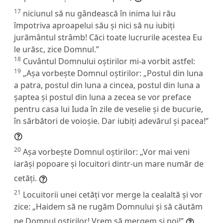
17
niciunul să nu gândească în inima lui rău
împotriva aproapelui său și nici să nu iubiți
jurământul strâmb! Căci toate lucrurile acestea Eu
le urăsc, zice Domnul.”
18
Cuvântul Domnului oștirilor mi-a vorbit astfel:
19
„Așa vorbește Domnul oștirilor: „Postul din luna
a patra, postul din luna a cincea, postul din luna a
șaptea și postul din luna a zecea se vor preface
pentru casa lui Iuda în zile de veselie și de bucurie,
în sărbători de voioșie. Dar iubiți adevărul și pacea!”
20
Așa vorbește Domnul oștirilor: „Vor mai veni
iarăși popoare și locuitori dintr-un mare număr de
cetăți.
21
Locuitorii unei cetăți vor merge la cealaltă și vor
zice: „Haidem să ne rugăm Domnului și să căutăm
pe Domnul oștirilor! Vrem să mergem și noi!”