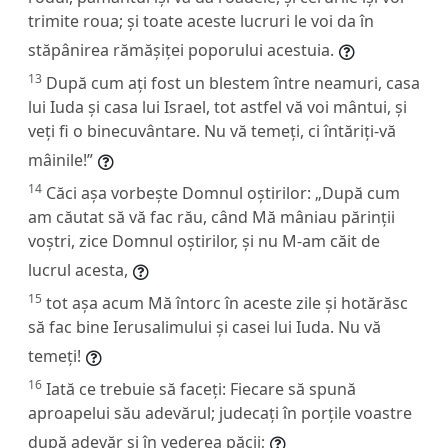
trimite roua; și toate aceste lucruri le voi da în
stăpânirea rămășiței poporului acestuia.
13
După cum ați fost un blestem între neamuri, casa
lui Iuda și casa lui Israel, tot astfel vă voi mântui, și
veți fi o binecuvântare. Nu vă temeți, ci întăriți-vă
mâinile!”
14
Căci așa vorbește Domnul oștirilor: „După cum
am căutat să vă fac rău, când Mă mâniau părinții
voștri, zice Domnul oștirilor, și nu M-am căit de
lucrul acesta,
15
tot așa acum Mă întorc în aceste zile și hotărăsc
să fac bine Ierusalimului și casei lui Iuda. Nu vă
temeți!
16
Iată ce trebuie să faceți: Fiecare să spună
aproapelui său adevărul; judecați în porțile voastre
după adevăr și în vederea păcii;