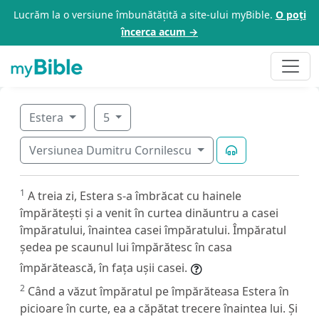
Lucrăm la o versiune îmbunătățită a site-ului myBible.
O poți
încerca acum →
Estera
5
Versiunea Dumitru Cornilescu
1
A treia zi, Estera s-a îmbrăcat cu hainele
împărătești și a venit în curtea dinăuntru a casei
împăratului, înaintea casei împăratului. Împăratul
ședea pe scaunul lui împărătesc în casa
împărătească, în fața ușii casei.
2
Când a văzut împăratul pe împărăteasa Estera în
picioare în curte, ea a căpătat trecere înaintea lui. Și