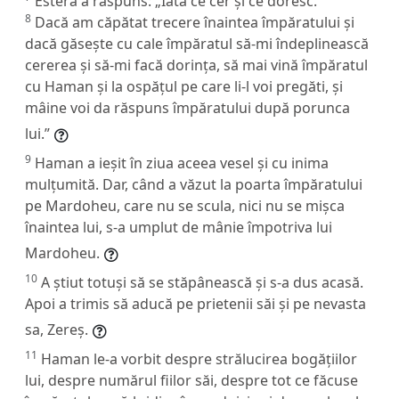
Estera a răspuns: „Iată ce cer și ce doresc.
8
Dacă am căpătat trecere înaintea împăratului și
dacă găsește cu cale împăratul să-mi îndeplinească
cererea și să-mi facă dorința, să mai vină împăratul
cu Haman și la ospățul pe care li-l voi pregăti, și
mâine voi da răspuns împăratului după porunca
lui.”
9
Haman a ieșit în ziua aceea vesel și cu inima
mulțumită. Dar, când a văzut la poarta împăratului
pe Mardoheu, care nu se scula, nici nu se mișca
înaintea lui, s-a umplut de mânie împotriva lui
Mardoheu.
10
A știut totuși să se stăpânească și s-a dus acasă.
Apoi a trimis să aducă pe prietenii săi și pe nevasta
sa, Zereș.
11
Haman le-a vorbit despre strălucirea bogățiilor
lui, despre numărul fiilor săi, despre tot ce făcuse