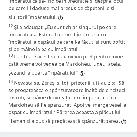
împăratul ca să-l ridice în vrednicie și despre locul
pe care i-l dăduse mai presus de căpeteniile și
slujitorii împăratului.
12
Și a adăugat: „Eu sunt chiar singurul pe care
împărăteasa Estera l-a primit împreună cu
împăratul la ospățul pe care l-a făcut, și sunt poftit
și pe mâine la ea cu împăratul.
13
Dar toate acestea n-au niciun preț pentru mine
câtă vreme voi vedea pe Mardoheu, iudeul acela,
șezând la poarta împăratului.”
14
Nevasta sa, Zereș, și toți prietenii lui i-au zis: „Să
se pregătească o spânzurătoare înaltă de cincizeci
de coți, și mâine dimineață cere împăratului ca
Mardoheu să fie spânzurat. Apoi vei merge vesel la
ospăț cu împăratul.” Părerea aceasta a plăcut lui
Haman și a pus să pregătească spânzurătoarea.