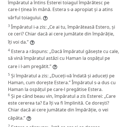
împăratul a întins Esterei toiagul împărătesc pe
care-l ținea în mână. Estera s-a apropiat și a atins
vârful toiagului.
3
Împăratul i-a zis: „Ce ai tu, împărăteasă Estero, și
ce ceri? Chiar dacă ai cere jumătate din împărăție,
îți voi da.”
4
Estera a răspuns: „Dacă împăratul găsește cu cale,
să vină împăratul astăzi cu Haman la ospățul pe
care i l-am pregătit.”
5
Și împăratul a zis: „Duceți-vă îndată și aduceți pe
Haman, cum dorește Estera.” Împăratul s-a dus cu
Haman la ospățul pe care-l pregătise Estera.
6
Și pe când beau vin, împăratul a zis Esterei: „Care
este cererea ta? Ea îți va fi împlinită. Ce dorești?
Chiar dacă ai cere jumătate din împărăție, o vei
căpăta.”
7