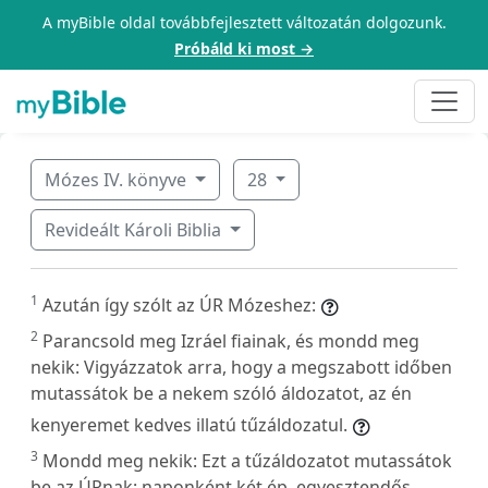
A myBible oldal továbbfejlesztett változatán dolgozunk.
Próbáld ki most →
Mózes IV. könyve
28
Revideált Károli Biblia
1
Azután így szólt az ÚR Mózeshez:
2
Parancsold meg Izráel fiainak, és mondd meg
nekik: Vigyázzatok arra, hogy a megszabott időben
mutassátok be a nekem szóló áldozatot, az én
kenyeremet kedves illatú tűzáldozatul.
3
Mondd meg nekik: Ezt a tűzáldozatot mutassátok
be az ÚRnak: naponként két ép, egyesztendős