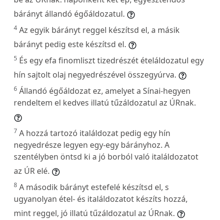
bárányt állandó égőáldozatul.
4
Az egyik bárányt reggel készítsd el, a másik
bárányt pedig este készítsd el.
5
És egy efa finomliszt tizedrészét ételáldozatul egy
hín sajtolt olaj negyedrészével összegyúrva.
6
Állandó égőáldozat ez, amelyet a Sínai-hegyen
rendeltem el kedves illatú tűzáldozatul az ÚRnak.
7
A hozzá tartozó italáldozat pedig egy hín
negyedrésze legyen egy-egy bárányhoz. A
szentélyben öntsd ki a jó borból való italáldozatot
az ÚR elé.
8
A második bárányt estefelé készítsd el, s
ugyanolyan étel- és italáldozatot készíts hozzá,
mint reggel, jó illatú tűzáldozatul az ÚRnak.