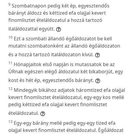
9
Szombatnapon pedig két ép, egyesztendős
bárányt áldozz és kéttized efa olajjal kevert
finomlisztet ételáldozatul a hozzá tartozó
italáldozattal együtt.
10
Ezt a szombati állandó égőáldozatot be kell
mutatni szombatonként az állandó égőáldozaton
és a hozzá tartozó italáldozaton kívül.
11
Hónapjaitok első napján is mutassatok be az
ÚRnak egészen elégő áldozatul két bikaborjút, egy
kost és hét ép, egyesztendős bárányt.
12
Mindegyik bikához adjatok háromtized efa olajjal
kevert finomlisztet ételáldozatul, egy-egy kos mellé
pedig kéttized efa olajjal kevert finomlisztet
ételáldozatul.
13
Egy-egy bárány mellé pedig egy-egy tized efa
olajjal kevert finomlisztet ételáldozatul. Égőáldozat