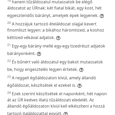
19
hanem tűzáldozatul mutassatok be elégő
áldozatot az ÚRnak: két fiatal bikát, egy kost, hét
egyesztendős bárányt, amelyek épek legyenek.
20
A hozzájuk tartozó ételáldozat olajjal kevert
finomliszt legyen: a bikához háromtized, a koshoz
kéttized vékával adjatok.
21
Egy-egy bárány mellé egy-egy tizedrészt adjatok
bárányonként.
22
És bűnért való áldozatul egy bakot mutassatok
be, hogy engesztelés legyen értetek.
23
A reggeli égőáldozaton kívül, amely állandó
égőáldozat, készítsétek el ezeket is.
24
Ezek szerint készítsétek el naponként, hét napon
át az ÚR kedves illatú tűzáldozati eledelét. Az
állandó égőáldozaton kívül kell elkészíteni a hozzá
tartozó italáldozattal együtt.