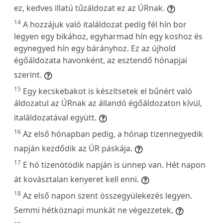
ez, kedves illatú tűzáldozat ez az ÚRnak.
14
A hozzájuk való italáldozat pedig fél hín bor
legyen egy bikához, egyharmad hín egy koshoz és
egynegyed hín egy bárányhoz. Ez az újhold
égőáldozata havonként, az esztendő hónapjai
szerint.
15
Egy kecskebakot is készítsetek el bűnért való
áldozatul az ÚRnak az állandó égőáldozaton kívül,
italáldozatával együtt.
16
Az első hónapban pedig, a hónap tizennegyedik
napján kezdődik az ÚR páskája.
17
E hó tizenötödik napján is ünnep van. Hét napon
át kovásztalan kenyeret kell enni.
18
Az első napon szent összegyülekezés legyen.
Semmi hétköznapi munkát ne végezzetek,