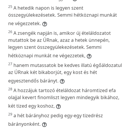
25
A hetedik napon is legyen szent
összegyülekezésetek. Semmi hétköznapi munkát
ne végezzetek.
26
A zsengék napján is, amikor új ételáldozatot
mutattok be az ÚRnak, azaz a hetek ünnepén,
legyen szent összegyülekezésetek. Semmi
hétköznapi munkát ne végezzetek,
27
hanem mutassatok be kedves illatú égőáldozatul
az ÚRnak két bikaborjút, egy kost és hét
egyesztendős bárányt.
28
A hozzájuk tartozó ételáldozat háromtized efa
olajjal kevert finomliszt legyen mindegyik bikához,
két tized egy koshoz,
29
a hét bárányhoz pedig egy-egy tizedrész
bárányonként.