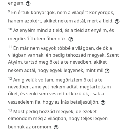
engem.
9
Én értük könyörgök, nem a világért könyörgök,
hanem azokért, akiket nekem adtál, mert a tieid.
10
Az enyéim mind a tieid, és a tieid az enyéim, és
megdicsőíttetem őbennük.
11
Én már nem vagyok többé a világban, de ők a
világban vannak, én pedig tehozzád megyek. Szent
Atyám, tartsd meg őket a te nevedben, akiket
nekem adtál, hogy egyek legyenek, mint mi!
12
Amíg velük voltam, megőriztem őket a te
nevedben, amelyet nekem adtál; megtartottam
őket, és senki sem veszett el közülük, csak a
veszedelem fia, hogy az Írás beteljesüljön.
13
Most pedig hozzád megyek, de ezeket
elmondom még a világban, hogy teljes legyen
bennük az örömöm.