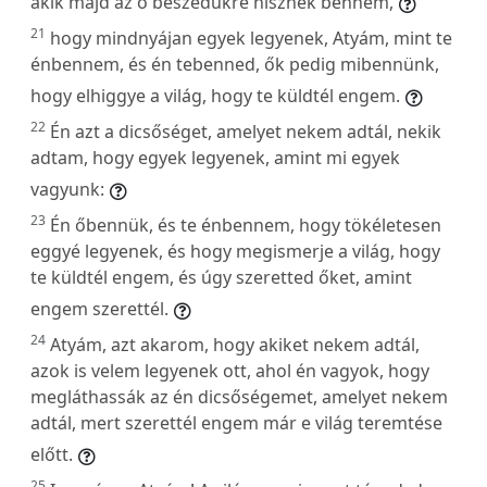
akik majd az ő beszédükre hisznek bennem,
21
hogy mindnyájan egyek legyenek, Atyám, mint te
énbennem, és én tebenned, ők pedig mibennünk,
hogy elhiggye a világ, hogy te küldtél engem.
22
Én azt a dicsőséget, amelyet nekem adtál, nekik
adtam, hogy egyek legyenek, amint mi egyek
vagyunk:
23
Én őbennük, és te énbennem, hogy tökéletesen
eggyé legyenek, és hogy megismerje a világ, hogy
te küldtél engem, és úgy szeretted őket, amint
engem szerettél.
24
Atyám, azt akarom, hogy akiket nekem adtál,
azok is velem legyenek ott, ahol én vagyok, hogy
megláthassák az én dicsőségemet, amelyet nekem
adtál, mert szerettél engem már e világ teremtése
előtt.
25