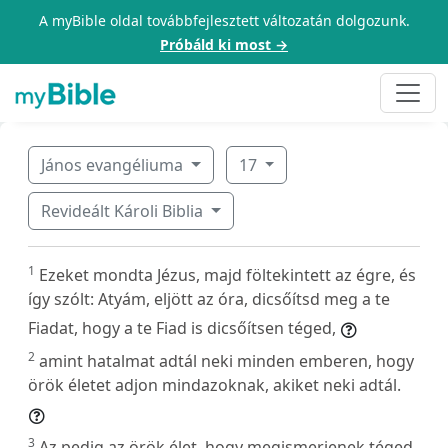
A myBible oldal továbbfejlesztett változatán dolgozunk.
Próbáld ki most →
János evangéliuma
17
Revideált Károli Biblia
1
Ezeket mondta Jézus, majd föltekintett az égre, és
így szólt: Atyám, eljött az óra, dicsőítsd meg a te
Fiadat, hogy a te Fiad is dicsőítsen téged,
2
amint hatalmat adtál neki minden emberen, hogy
örök életet adjon mindazoknak, akiket neki adtál.
3
Az pedig az örök élet, hogy megismerjenek téged,