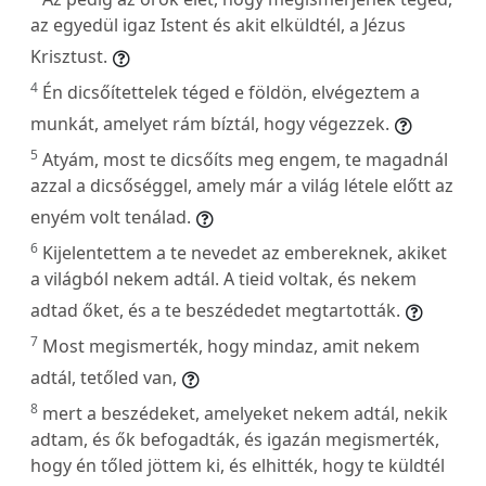
az egyedül igaz Istent és akit elküldtél, a Jézus
Krisztust.
4
Én dicsőítettelek téged e földön, elvégeztem a
munkát, amelyet rám bíztál, hogy végezzek.
5
Atyám, most te dicsőíts meg engem, te magadnál
azzal a dicsőséggel, amely már a világ létele előtt az
enyém volt tenálad.
6
Kijelentettem a te nevedet az embereknek, akiket
a világból nekem adtál. A tieid voltak, és nekem
adtad őket, és a te beszédedet megtartották.
7
Most megismerték, hogy mindaz, amit nekem
adtál, tetőled van,
8
mert a beszédeket, amelyeket nekem adtál, nekik
adtam, és ők befogadták, és igazán megismerték,
hogy én tőled jöttem ki, és elhitték, hogy te küldtél